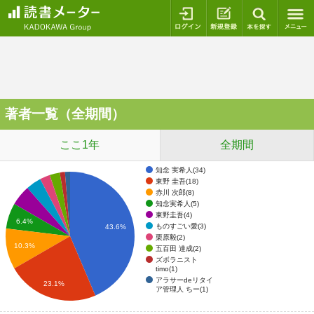
ログイン
新規登録
本を探
著者一覧（全期間）
ここ1年
全期間
知念 実希人(34)
東野 圭吾(18)
赤川 次郎(8)
知念実希人(5)
東野圭吾(4)
6.4%
ものすごい愛(3)
43.6%
栗原毅(2)
10.3%
五百田 達成(2)
ズボラニスト
timo(1)
アラサーdeリタイ
23.1%
ア管理人 ちー(1)