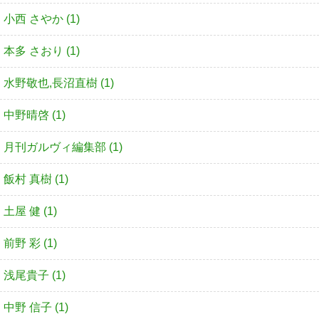
小西 さやか (1)
本多 さおり (1)
水野敬也,長沼直樹 (1)
中野晴啓 (1)
月刊ガルヴィ編集部 (1)
飯村 真樹 (1)
土屋 健 (1)
前野 彩 (1)
浅尾貴子 (1)
中野 信子 (1)