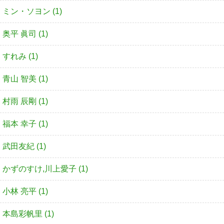
ミン・ソヨン (1)
奥平 眞司 (1)
すれみ (1)
青山 智美 (1)
村雨 辰剛 (1)
福本 幸子 (1)
武田友紀 (1)
かずのすけ,川上愛子 (1)
小林 亮平 (1)
本島彩帆里 (1)