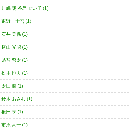
川嶋 朗,谷島 せい子 (1)
東野 圭吾 (1)
石井 美保 (1)
横山 光昭 (1)
越智 啓太 (1)
松生 恒夫 (1)
太田 潤 (1)
鈴木 おさむ (1)
後田 亨 (1)
市原 高一 (1)