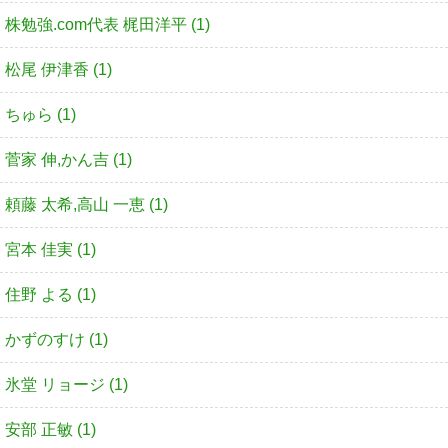
株勉強.com代表 梶田洋平 (1)
松尾 伊津香 (1)
ちゅら (1)
菅家 伸,かん吉 (1)
頼藤 太希,高山 一恵 (1)
宮本 佳実 (1)
住野 よる (1)
かずのすけ (1)
氷堂 リョージ (1)
安部 正敏 (1)