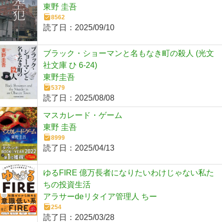
東野 圭吾
8562
読了日：
2025/09/10
ブラック・ショーマンと名もなき町の殺人 (光文
社文庫 ひ 6-24)
東野圭吾
5379
読了日：
2025/08/08
マスカレード・ゲーム
東野 圭吾
8999
読了日：
2025/04/13
ゆるFIRE 億万長者になりたいわけじゃない私た
ちの投資生活
アラサーdeリタイア管理人 ちー
254
読了日：
2025/03/28