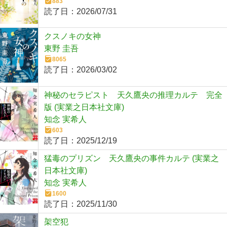
883
読了日：
2026/07/31
クスノキの女神
東野 圭吾
8065
読了日：
2026/03/02
神秘のセラピスト 天久鷹央の推理カルテ 完全
版 (実業之日本社文庫)
知念 実希人
603
読了日：
2025/12/19
猛毒のプリズン 天久鷹央の事件カルテ (実業之
日本社文庫)
知念 実希人
1600
読了日：
2025/11/30
架空犯