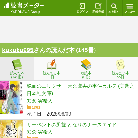
ログイン
新規登録
本を探
kukuku995
さんの読んだ本 (145冊)
読んだ本
読んでる本
積読本
読みたい本
（145冊）
（1冊）
（0冊）
（55冊）
鏡面のエリクサー 天久鷹央の事件カルテ (実業之
日本社文庫)
知念 実希人
1362
読了日：
2026/08/09
サーペントの凱旋 となりのナースエイド
知念 実希人