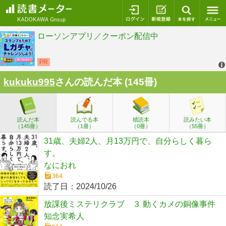
ログイン
新規登録
本を探
kukuku995
さんの読んだ本 (145冊)
読んだ本
読んでる本
積読本
読みたい本
（145冊）
（1冊）
（0冊）
（55冊）
31歳、夫婦2人、月13万円で、自分らしく暮ら
す。
なにおれ
364
読了日：
2024/10/26
放課後ミステリクラブ ３ 動くカメの銅像事件
知念実希人