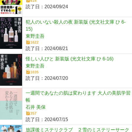
614
読了日：
2024/09/24
犯人のいない殺人の夜 新装版 (光文社文庫 ひ 6-
15)
東野圭吾
1622
読了日：
2024/08/21
怪しい人びと 新装版 (光文社文庫 ひ 6-16)
東野圭吾
1035
読了日：
2024/07/20
一週間であなたの肌は変わります 大人の美肌学習
帳
石井 美保
357
読了日：
2024/07/15
放課後ミステリクラブ ２雪のミステリーサーク