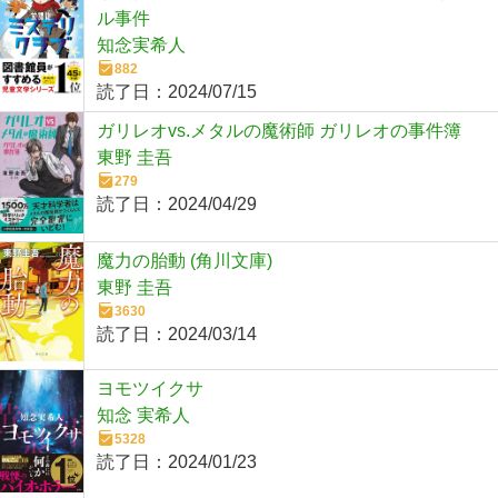
ル事件
知念実希人
882
読了日：
2024/07/15
ガリレオvs.メタルの魔術師 ガリレオの事件簿
東野 圭吾
279
読了日：
2024/04/29
魔力の胎動 (角川文庫)
東野 圭吾
3630
読了日：
2024/03/14
ヨモツイクサ
知念 実希人
5328
読了日：
2024/01/23