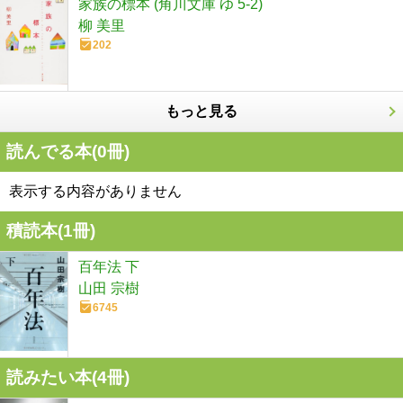
家族の標本 (角川文庫 ゆ 5-2)
柳 美里
202
もっと見る
読んでる本(
0
冊)
表示する内容がありません
積読本(
1
冊)
百年法 下
山田 宗樹
6745
読みたい本(
4
冊)