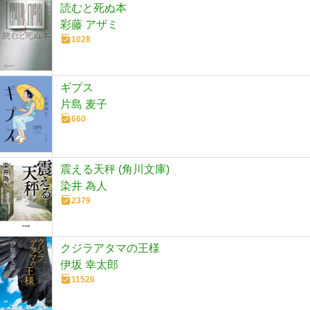
読むと死ぬ本
彩藤 アザミ
1028
ギプス
片島 麦子
660
震える天秤 (角川文庫)
染井 為人
2379
クジラアタマの王様
伊坂 幸太郎
11526