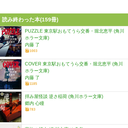
読み終わった本(
159
冊)
PUZZLE 東京駅おもてうら交番・堀北恵平 (角川
ホラー文庫)
内藤 了
1003
COVER 東京駅おもてうら交番・堀北恵平 (角川
ホラー文庫)
内藤 了
1185
拝み屋怪談 逆さ稲荷 (角川ホラー文庫)
郷内 心瞳
783