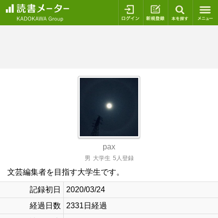
ログイン
新規登録
本を探
pax
男
大学生
5人登録
文芸編集者を目指す大学生です。
記録初日
2020/03/24
経過日数
2331日経過