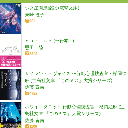
少女星間漂流記 (電撃文庫)
東崎 惟子
984
ｓｐｒｉｎｇ (単行本 --)
恩田 陸
8245
サイレント・ヴォイス 〜行動心理捜査官・楯岡絵
麻 (宝島社文庫 『このミス』大賞シリーズ)
佐藤 青南
4722
ホワイ・ダニット 行動心理捜査官・楯岡絵麻 (宝
島社文庫 『このミス』大賞シリーズ)
佐藤 青南
1109