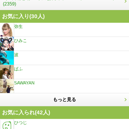
(2359)
お気に入り(
30
人)
弥生
ひみこ
波
ぱふ
SAWAYAN
もっと見る
お気に入られ(
42
人)
ひつじ