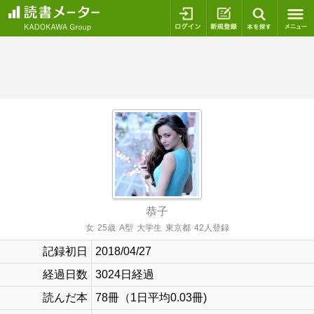
ログイン
新規登録
本を探
恭子
女
25歳
A型
大学生
東京都
42人登録
記録初日
2018/04/27
経過日数
3024日経過
読んだ本
78冊（1日平均0.03冊)