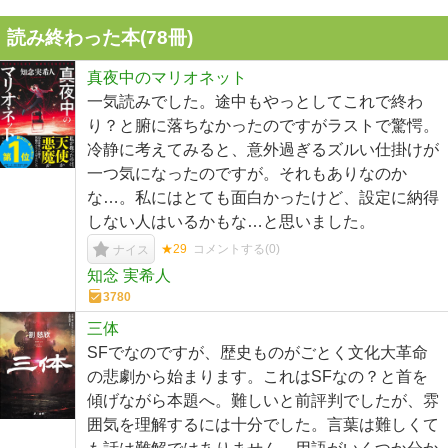
読み終わった本(
78
冊)
真夜中のマリオネット
一気読みでした。途中もやっとしてこれで終わ
り？と腑に落ちなかったのですがラストで驚愕。
冷静に考えてみると、意外過ぎるズルい仕掛けが
一つ気になったのですが。それもありなのか
な…。私にはとても面白かったけど、設定に納得
しない人はいるかもな…と思いました。
★29
コメントする(
0
)
ナイス
知念 実希人
3780
三体
SFでなのですが、歴史ものがごとく文化大革命
の悲劇から始まります。これはSFなの？と首を
傾げながら本題へ。難しいと前評判でしたが、雰
囲気を理解するには十分でした。言葉は難しくて