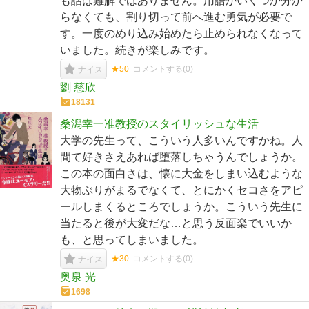
も話は難解ではありません。用語がいくつか分か
らなくても、割り切って前へ進む勇気が必要で
す。一度のめり込み始めたら止められなくなって
いました。続きが楽しみです。
★50
コメントする(
0
)
ナイス
劉 慈欣
18131
桑潟幸一准教授のスタイリッシュな生活
大学の先生って、こういう人多いんですかね。人
間て好きさえあれば堕落しちゃうんでしょうか。
この本の面白さは、懐に大金をしまい込むような
大物ぶりがまるでなくて、とにかくセコさをアピ
ールしまくるところでしょうか。こういう先生に
当たると後が大変だな…と思う反面楽でいいか
も、と思ってしまいました。
★30
コメントする(
0
)
ナイス
奥泉 光
1698