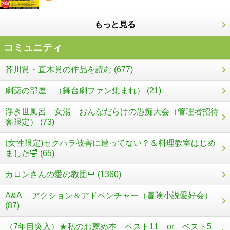
もっと見る
コミュニティ
芥川賞・直木賞の作品を読む (677)
劇薬の部屋 （舞台劇ファン集まれ） (21)
浮き世風呂 女湯 おんなだらけの愚痴大会（管理者招待
客限定） (73)
(女性限定)セクハラ被害に遭ってない？＆料理教室はじめ
ました🤣 (65)
カロンさんの愛の教団🌹 (1360)
A&A アクション＆アドベンチャー（冒険小説愛好会）
(87)
（7年目突入）★私のお薦め本 ベスト11 or ベスト5