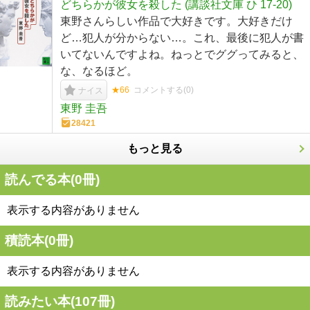
どちらかが彼女を殺した (講談社文庫 ひ 17-20)
東野さんらしい作品で大好きです。大好きだけ
ど…犯人が分からない…。これ、最後に犯人が書
いてないんですよね。ねっとでググってみると、
な、なるほど。
★66
コメントする(
0
)
ナイス
東野 圭吾
28421
もっと見る
読んでる本(
0
冊)
表示する内容がありません
積読本(
0
冊)
表示する内容がありません
読みたい本(
107
冊)