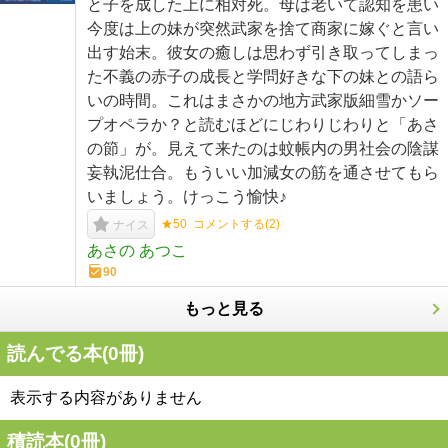
と子を成した上に相対死。母は老いて認知を患い
今度は上の妹が突然武家を捨て商家に嫁ぐと言い
出す始末。彼女の癒しは思わず引き取ってしまっ
た不義の赤子の成長と学問好きな下の妹との語ら
いの時間。これはまさかの地方武家版細雪かソー
プオペラか？と読むほどにじわりじわりと「あさ
の節」が。見えて来たのは蚊帳内の男社会の陰謀
妄執泥仕合。もういい加減女の筋を通させてもら
いましょう。けっこう愉快♪
★50
コメントする(
2
)
ナイス
あさの あつこ
90
もっと見る
読んでる本(
0
冊)
表示する内容がありません
積読本(
0
冊)