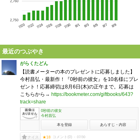
2,760
2,750
7/24
7/30
8/5
7/20
7/26
8/1
8/7
7/22
7/28
8/3
8/9
最近のつぶやき
がらくたどん
【読書メーターの本のプレゼントに応募しました】
今村昌弘・最新作！『0秒前の彼女』を10名様にプレ
ゼント！応募締切は8月6日(木)の正午まで。応募は
こちらから→
https://bookmeter.com/giftbooks/643?
track=share
0秒前の彼女
今村昌弘
本を登録
あらすじ・内容
コメント(
0
)
07/30
ナイス
★18