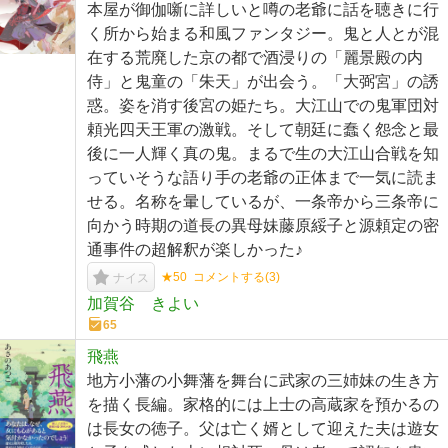
本屋が御伽噺に詳しいと噂の老爺に話を聴きに行
く所から始まる和風ファンタジー。鬼と人とが混
在する荒廃した京の都で酒浸りの「麗景殿の内
侍」と鬼童の「朱天」が出会う。「大弼宮」の誘
惑。姿を消す後宮の姫たち。大江山での鬼軍団対
頼光四天王軍の激戦。そして朝廷に蠢く怨念と最
後に一人輝く真の鬼。まるで生の大江山合戦を知
っていそうな語り手の老爺の正体まで一気に読ま
せる。名称を暈しているが、一条帝から三条帝に
向かう時期の道長の異母妹藤原綏子と源頼定の密
通事件の超解釈が楽しかった♪
★50
コメントする(
3
)
ナイス
加賀谷 きよい
65
飛燕
地方小藩の小舞藩を舞台に武家の三姉妹の生き方
を描く長編。家格的には上士の高蔵家を預かるの
は長女の徳子。父は亡く婿として迎えた夫は遊女