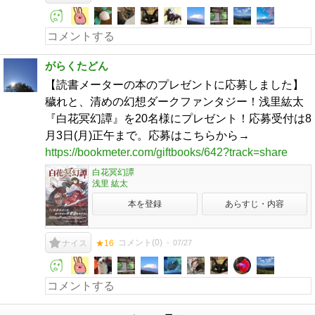
がらくたどん
【読書メーターの本のプレゼントに応募しました】
穢れと、清めの幻想ダークファンタジー！浅里紘太
『白花冥幻譚』を20名様にプレゼント！応募受付は8
月3日(月)正午まで。応募はこちらから→
https://bookmeter.com/giftbooks/642?track=share
白花冥幻譚
浅里 紘太
本を登録
あらすじ・内容
コメント(
0
)
07/27
ナイス
★16