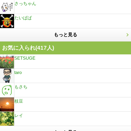
さっちゃん
たいぱぱ
もっと見る
お気に入られ(
417
人)
SETSUGE
taro
もさち
枝豆
レイ