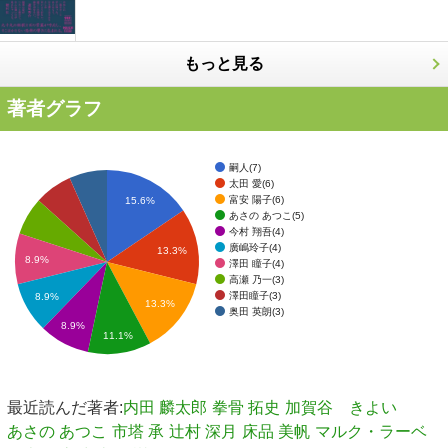
もっと見る
著者グラフ
嗣人(7)
太田 愛(6)
富安 陽子(6)
15.6%
あさの あつこ(5)
今村 翔吾(4)
廣嶋玲子(4)
13.3%
8.9%
澤田 瞳子(4)
高瀬 乃一(3)
澤田瞳子(3)
8.9%
13.3%
奥田 英朗(3)
8.9%
11.1%
最近読んだ著者:
内田 麟太郎
拳骨 拓史
加賀谷 きよい
あさの あつこ
市塔 承
辻村 深月
床品 美帆
マルク・ラーベ