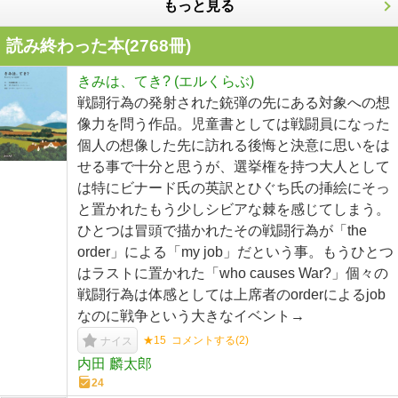
もっと見る
読み終わった本(
2768
冊)
きみは、てき? (エルくらぶ)
戦闘行為の発射された銃弾の先にある対象への想
像力を問う作品。児童書としては戦闘員になった
個人の想像した先に訪れる後悔と決意に思いをは
せる事で十分と思うが、選挙権を持つ大人として
は特にビナード氏の英訳とひぐち氏の挿絵にそっ
と置かれたもう少しシビアな棘を感じてしまう。
ひとつは冒頭で描かれたその戦闘行為が「the
order」による「my job」だという事。もうひとつ
はラストに置かれた「who causes War?」個々の
戦闘行為は体感としては上席者のorderによるjob
なのに戦争という大きなイベント→
★15
コメントする(
2
)
ナイス
内田 麟太郎
24