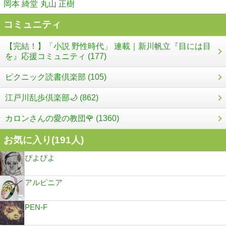
岡本 綺堂
丸山 正樹
コミュニティ
【完結！】「小説 野性時代」 連載｜新川帆立『目には目
を』応援コミュニティ (177)
ピクニック読書倶楽部 (105)
江戸川乱歩倶楽部🌙 (862)
カロンさんの愛の教団🌹 (1360)
お気に入り(
191
人)
ぴよぴよ
アルピニア
PEN-F