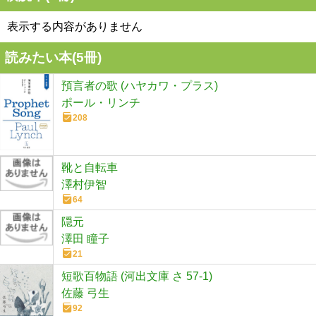
表示する内容がありません
読みたい本(
5
冊)
預言者の歌 (ハヤカワ・プラス)
ポール・リンチ
208
靴と自転車
澤村伊智
64
隠元
澤田 瞳子
21
短歌百物語 (河出文庫 さ 57-1)
佐藤 弓生
92