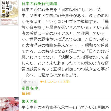
日本の戦争解剖図鑑
日本の近代戦争史を「日本以外にも、米、英、
中、ソ等すべて国に戦争責任があり、多くの原因
があるはず」というコンセプトで概観する。「民
族が命を捧げた歴史が否定されている」という筆
者の感覚は一定のバイアスとして作用している
が、世界の覇権争いに遅れて参加した日本が辿っ
た大海浮遊の軌跡を幕末から（！）昭和まで俯瞰
できる。この時期になると浮上する「日本だけが
悪いわけではない」「決断をした指導者だって苦
しんだ」という未だ刺さったままの棘のような痛
覚は誠意をもって直視し慰撫しつつ抜き去る事が
「次へ」に繋がるのかもと思う。
★48
コメントする(
8
)
ナイス
拳骨 拓史
368
朱天の都
平安中期の酒呑童子伝承で一山当てたい江戸期の