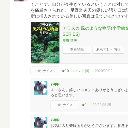
くことで、自分が今生きているということに対し
を痛感させられた。 星野道夫氏の優しい語り口は
所に挿入されている美しい写真は見ているだけで
アラスカ 風のような物語(小学館文庫) 
SERIES)
星野 道夫
本を登録
あらすじ・内容
ナイス
★10
コメント(
4
)
2020/09/02
yuppi
ＡＩさん、嬉しいコメントありがとうござい
ると思います。
ナイス
★1
09/22 08:25
yuppi
お気に入り登録ありがとうございます。参考