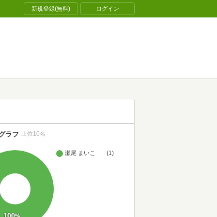
新規登録(無料)
ログイン
グラフ
上位10名
瀬尾 まいこ
(1)
100
%