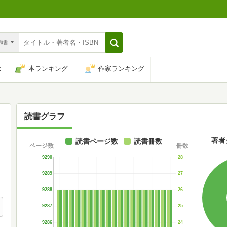
n和書
は
本ランキング
作家ランキング
読書グラフ
著者
読書ページ数
読書冊数
ページ数
冊数
9290
28
9289
27
9288
26
9287
25
9286
24