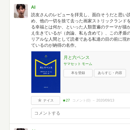
AI
読友さんのレビューを拝見し、面白そうだと思い読
め、他の一切を捨て去った画家ストリックランド
る幸福とは何か、といった人類普遍のテーマが描か
え生きているが（勿論、私も含めて）、この矛盾
リアルな人間として読者である私達の目の前に現れ
ているのが納得の名作。
月と六ペンス
サマセット モーム
本を登録
あらすじ・内容
ナイス
★27
コメント(
0
)
2020/09/13