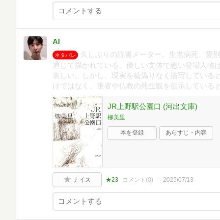
AI
久しぶりの読書メーター。生老病死、愛
ネタバレ
通じて描かれている。優しい文体で悪い登場人物
哀しい。しかし、現実を嘘偽りなく描写している
けではなく、筆者や仏教の死生観を提示している
JR上野駅公園口 (河出文庫)
柳美里
本を登録
あらすじ・内容
ナイス
★23
コメント(
0
)
2025/07/13