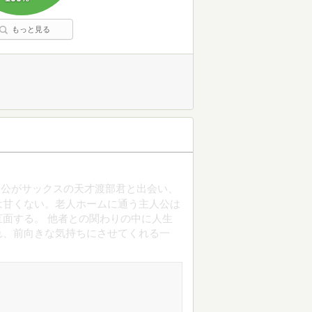
もっと見る
人公がサックスの天才渡部君と出会い、
は甘くない。老人ホームに通う主人公は
面する。 他者との関わりの中に人生
れ、前向きな気持ちにさせてくれる一