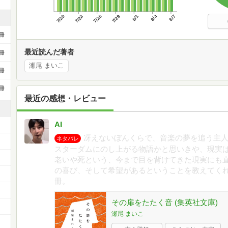
7/20
7/23
7/26
7/29
8/1
8/4
8/7
冊
最近読んだ著者
冊
瀬尾 まいこ
冊
冊
最近の感想・レビュー
AI
冴えないぼんくらで、音楽の夢を追う主
ネタバレ
スターダムにのし上がる物語かと思いきや、現実
老いや死という、今まで目を背けてきた現実にも直
の喜び、そして希望があるということを教えてく
）
冊。
その扉をたたく音 (集英社文庫)
瀬尾 まいこ