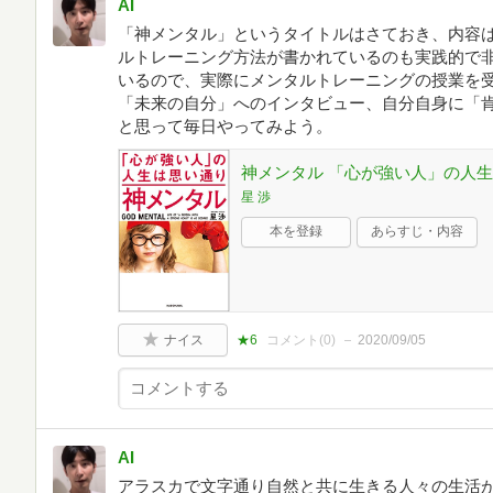
AI
「神メンタル」というタイトルはさておき、内容は
ルトレーニング方法が書かれているのも実践的で非
いるので、実際にメンタルトレーニングの授業を
「未来の自分」へのインタビュー、自分自身に「肯
と思って毎日やってみよう。
神メンタル 「心が強い人」の人
星 渉
本を登録
あらすじ・内容
ナイス
★6
コメント(
0
)
2020/09/05
AI
アラスカで文字通り自然と共に生きる人々の生活が