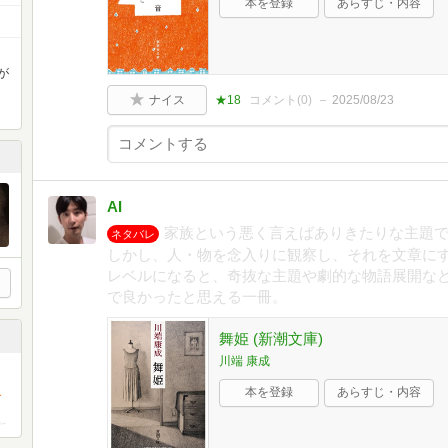
本を登録
あらすじ・内容
が
ナイス
★18
コメント(
0
)
2025/08/23
AI
家族という悪く言えばありきたりな主題
ネタバレ
しかし、人・物を念入りに観察し、それを文章に
レベルになると、奇抜な主題や劇的な物語展開な
で良かったと思える一冊。
舞姫 (新潮文庫)
川端 康成
本を登録
あらすじ・内容