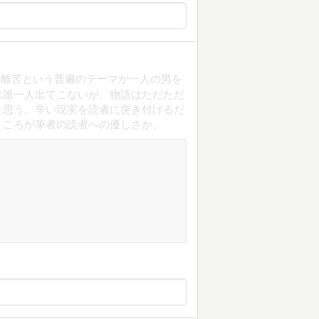
別離苦という普遍のテーマが一人の男を
は誰一人出てこないが、物語はただただ
と思う。辛い現実を読者に突き付けるだ
ところが筆者の読者への優しさか。