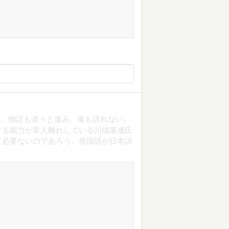
で、物語も淡々と進み、嵐も訪れない。
する能力が常人離れしている川端康成氏
ど必要ないのであろう。母国語が日本語