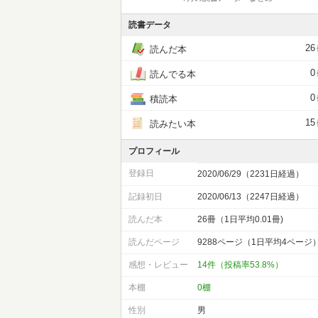
読書データ
26
読んだ本
0
読んでる本
0
積読本
15
読みたい本
プロフィール
登録日
2020/06/29（2231日経過）
記録初日
2020/06/13（2247日経過）
読んだ本
26冊（1日平均0.01冊)
読んだページ
9288ページ（1日平均4ページ
感想・レビュー
14件（投稿率53.8%）
本棚
0棚
性別
男