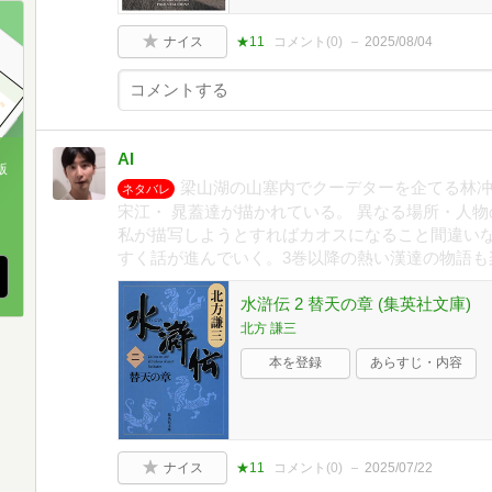
ナイス
★11
コメント(
0
)
2025/08/04
AI
版
梁山湖の山塞内でクーデターを企てる林
ネタバレ
、
宋江・ 晁蓋達が描かれている。 異なる場所・人
私が描写しようとすればカオスになること間違い
すく話が進んでいく。3巻以降の熱い漢達の物語も
水滸伝 2 替天の章 (集英社文庫)
北方 謙三
本を登録
あらすじ・内容
ナイス
★11
コメント(
0
)
2025/07/22