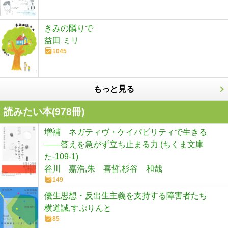
きみの隣りで
益田 ミリ
1045
もっと見る
読みたい本(
978
冊)
増補 ネガティヴ・ケイパビリティで生きる
――答えを急がず立ち止まる力 (ちくま文庫
た-109-1)
谷川 嘉浩,朱 喜哲,杉谷 和哉
149
優生思想・反出生主義を支持する障害者たち
横道誠,すぷりんと
85