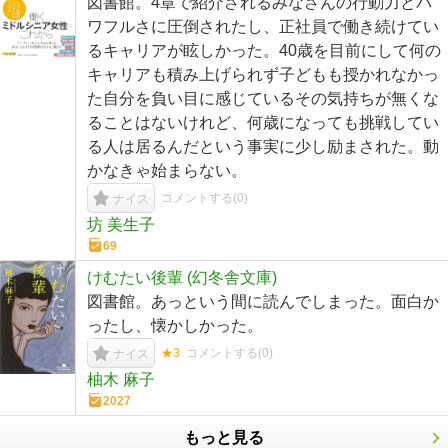
図書館。4章で紹介されるみなさんの行動力とパ
ワフルさに圧倒されたし、正社員で働き続けてい
るキャリアが眩しかった。40歳を目前にして何の
キャリアも積み上げられず子どもも授かれなかっ
た自分を負い目に感じているその気持ちが無くな
ることはないけれど、何歳になっても挑戦してい
る人は居るんだという事実に少し励まされた。動
かなきゃ始まらない。
コメントする(
0
)
ナイス
坊 美生子
69
けむたい後輩 (幻冬舎文庫)
図書館。あっという間に読んでしまった。面白か
ったし、懐かしかった。
★3
コメントする(
0
)
ナイス
柚木 麻子
2027
もっと見る