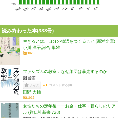
330
7/23
7/29
8/4
7/19
7/25
7/31
8/6
7/21
7/27
8/2
8/8
読み終わった本(
333
冊)
生きるとは、自分の物語をつくること (新潮文庫)
小川 洋子,河合 隼雄
3023
ファシズムの教室：なぜ集団は暴走するのか
図書館
★1
コメントする(
0
)
ナイス
田野 大輔
1012
女性たちの定年後ーーお金・仕事・暮らしのリア
ル (祥伝社新書 728)