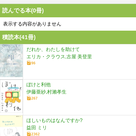
読んでる本(
0
冊)
表示する内容がありません
積読本(
41
冊)
だれか、わたしを助けて
エリカ・クラウス,古屋 美登里
96
ぼけと利他
伊藤亜紗,村瀨孝生
267
ほしいものはなんですか?
益田 ミリ
2362