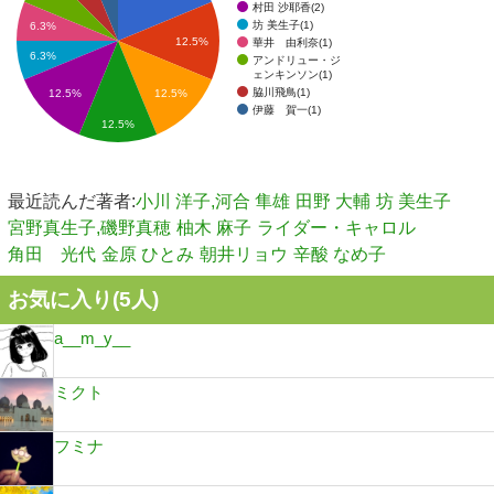
村田 沙耶香(2)
坊 美生子(1)
6.3%
12.5%
華井 由利奈(1)
6.3%
アンドリュー・ジ
ェンキンソン(1)
脇川飛鳥(1)
12.5%
12.5%
伊藤 賀一(1)
12.5%
最近読んだ著者:
小川 洋子,河合 隼雄
田野 大輔
坊 美生子
宮野真生子,磯野真穂
柚木 麻子
ライダー・キャロル
角田 光代
金原 ひとみ
朝井リョウ
辛酸 なめ子
お気に入り(
5
人)
a__m_y__
ミクト
フミナ