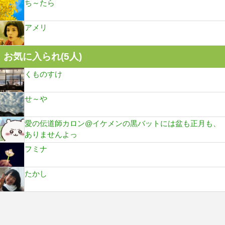
ち～たら
アメリ
お気に入られ(
5
人)
くものすけ
せ～や
愛の伝道師カロン@イケメンの黒バットには盆も正月も、
ありませんよっ
フミナ
たかし