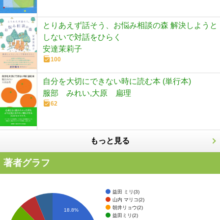
とりあえず話そう、お悩み相談の森 解決しようと
しないで対話をひらく
安達茉莉子
100
自分を大切にできない時に読む本 (単行本)
服部 みれい,大原 扁理
62
もっと見る
著者グラフ
益田 ミリ(3)
山内 マリコ(2)
朝井リョウ(2)
18.8%
益田ミリ(2)