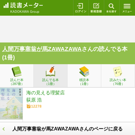
ログイン
新規登録
本を探
人間万事塞翁が馬ZAWAZAWA
さんの読んでる本
(1冊)
読んだ本
読んでる本
積読本
読みたい本
（287冊）
（1冊）
（1冊）
（76冊）
海の見える理髪店
荻原 浩
12278
人間万事塞翁が馬ZAWAZAWAさんのページに戻る