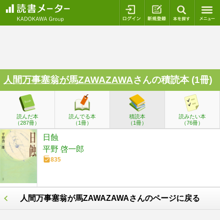
ログイン
新規登録
本を探
人間万事塞翁が馬ZAWAZAWA
さんの積読本 (1冊)
読んだ本
読んでる本
積読本
読みたい本
（287冊）
（1冊）
（1冊）
（76冊）
日蝕
平野 啓一郎
835
人間万事塞翁が馬ZAWAZAWAさんのページに戻る