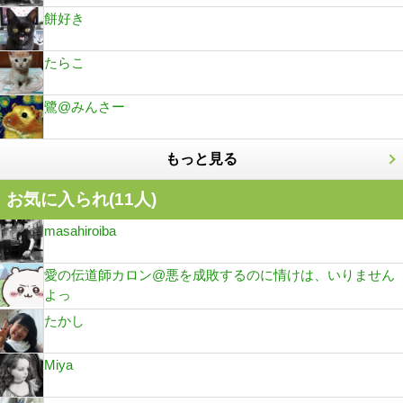
餅好き
たらこ
鷺@みんさー
もっと見る
お気に入られ(
11
人)
masahiroiba
愛の伝道師カロン@悪を成敗するのに情けは、いりません
よっ
たかし
Miya