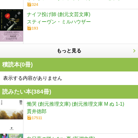
324
ナイフ投げ師 (創元文芸文庫)
スティーヴン・ミルハウザー
193
もっと見る
積読本(
0
冊)
表示する内容がありません
読みたい本(
384
冊)
慟哭 (創元推理文庫) (創元推理文庫 M ぬ 1-1)
貫井徳郎
17511