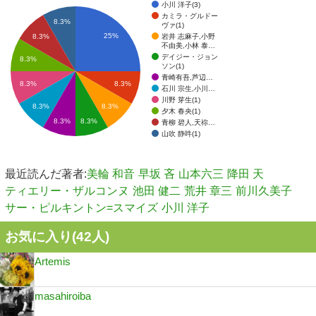
小川 洋子(3)
カミラ・グルドー
8.3%
ヴァ(1)
25%
岩井 志麻子,小野
8.3%
不由美,小林 泰…
デイジー・ジョン
8.3%
ソン(1)
青崎有吾,芦辺…
8.3%
8.3%
石川 宗生,小川…
川野 芽生(1)
8.3%
8.3%
夕木 春央(1)
8.3%
8.3%
青柳 碧人,天祢…
山吹 静吽(1)
最近読んだ著者:
美輪 和音
早坂 吝
山本六三
降田 天
ティエリー・ザルコンヌ
池田 健二
荒井 章三
前川久美子
サー・ピルキントン=スマイズ
小川 洋子
お気に入り(
42
人)
Artemis
masahiroiba