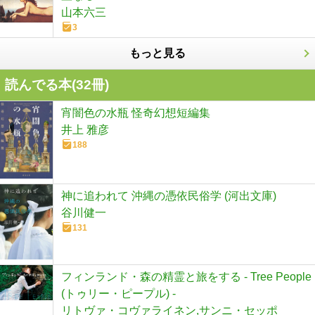
山本六三
3
もっと見る
読んでる本(
32
冊)
宵闇色の水瓶 怪奇幻想短編集
井上 雅彦
188
神に追われて 沖縄の憑依民俗学 (河出文庫)
谷川健一
131
フィンランド・森の精霊と旅をする - Tree People
(トゥリー・ピープル) -
リトヴァ・コヴァライネン,サンニ・セッポ