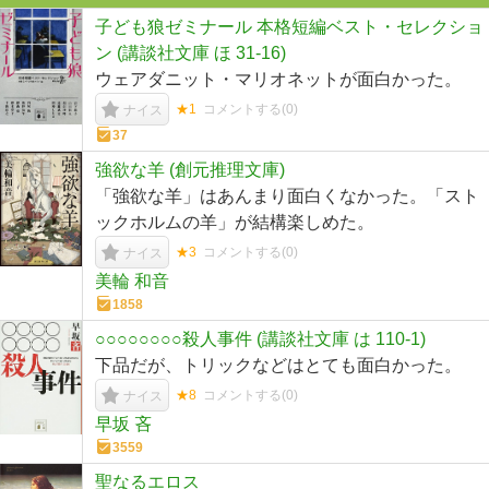
子ども狼ゼミナール 本格短編ベスト・セレクショ
ン (講談社文庫 ほ 31-16)
ウェアダニット・マリオネットが面白かった。
★1
コメントする(
0
)
ナイス
37
強欲な羊 (創元推理文庫)
「強欲な羊」はあんまり面白くなかった。「スト
ックホルムの羊」が結構楽しめた。
★3
コメントする(
0
)
ナイス
美輪 和音
1858
○○○○○○○○殺人事件 (講談社文庫 は 110-1)
下品だが、トリックなどはとても面白かった。
★8
コメントする(
0
)
ナイス
早坂 吝
3559
聖なるエロス