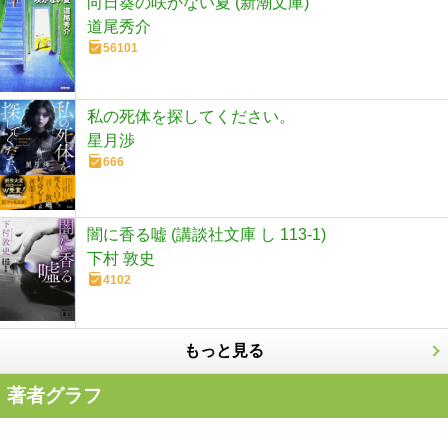
向日葵の咲かない夏 (新潮文庫)
道尾秀介
56101
私の死体を探してください。
星月渉
666
闇に香る嘘 (講談社文庫 し 113-1)
下村 敦史
4102
もっと見る
著者グラフ