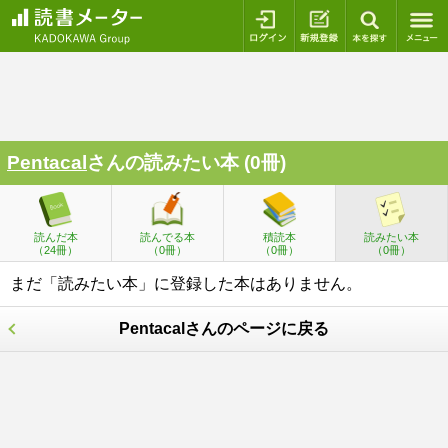
ログイン
新規登録
本を探
Pentacal
さんの読みたい本 (0冊)
読んだ本
読んでる本
積読本
読みたい本
（24冊）
（0冊）
（0冊）
（0冊）
まだ「読みたい本」に登録した本はありません。
Pentacalさんのページに戻る