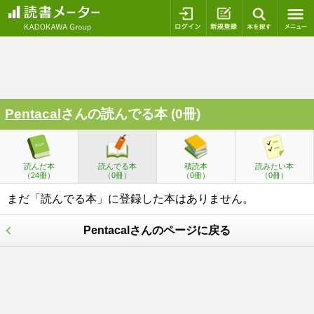
ログイン
新規登録
本を探
Pentacal
さんの読んでる本 (0冊)
読んだ本
読んでる本
積読本
読みたい本
（24冊）
（0冊）
（0冊）
（0冊）
まだ「読んでる本」に登録した本はありません。
Pentacalさんのページに戻る