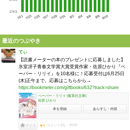
174.5
7/25
7/31
8/6
7/21
7/27
8/2
8/8
7/23
7/29
8/4
8/10
最近のつぶやき
てぃ
【読書メーターの本のプレゼントに応募しました】
氷室冴子青春文学賞大賞受賞作家・佐原ひかり『ペ
ーパー・リリイ』を10名様に！応募受付は6月25日
(木)正午まで。応募はこちらから→
https://bookmeter.com/giftbooks/632?track=share
ペーパー・リリイ (集英社文庫)
佐原 ひかり
本を登録
あらすじ・内容
コメント(
0
)
06/18
ナイス
★4