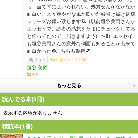
ら、当てずにはいられない。処方せんがなかなか
面白い。又々爽やかな風が吹いた😀引き続き病棟
シリーズお願い致します🙇（以前垣谷美雨さんが
エッセイで、読者の感想をたまにチェックしてる
と仰ってたので、届きますように〜‼️）エッセイ
も垣谷美雨さんの意外な側面も知ることが出来て
面白かった☘️こちらも期待💕
★27
コメントする(
5
)
ナイス
垣谷 美雨
976
もっと見る
読んでる本(
0
冊)
表示する内容がありません
積読本(
1
冊)