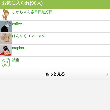
お気に入られ(
90
人)
しかちゃん@日日是好日
coffee
ほんやくコンニャク
mapion
誠也
もっと見る