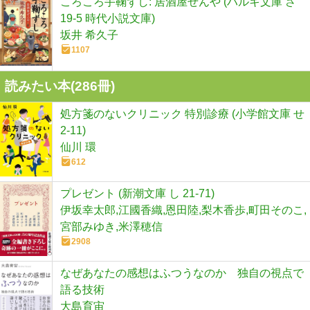
ころころ手鞠ずし: 居酒屋ぜんや (ハルキ文庫 さ
19-5 時代小説文庫)
坂井 希久子
1107
読みたい本(
286
冊)
処方箋のないクリニック 特別診療 (小学館文庫 せ
2-11)
仙川 環
612
プレゼント (新潮文庫 し 21-71)
伊坂幸太郎,江國香織,恩田陸,梨木香歩,町田そのこ,
宮部みゆき,米澤穂信
2908
なぜあなたの感想はふつうなのか 独自の視点で
語る技術
大島育宙