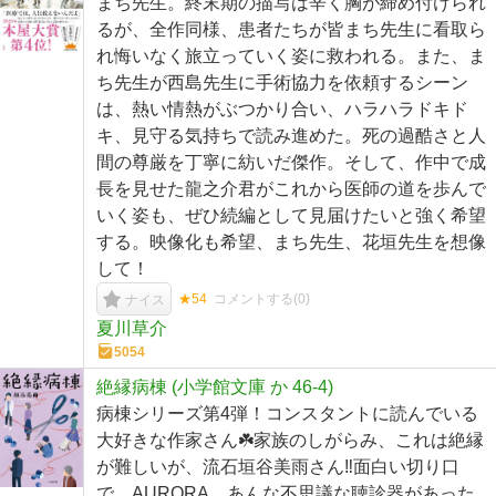
まち先生。終末期の描写は辛く胸が締め付けられ
るが、全作同様、患者たちが皆まち先生に看取ら
れ悔いなく旅立っていく姿に救われる。また、ま
ち先生が西島先生に手術協力を依頼するシーン
は、熱い情熱がぶつかり合い、ハラハラドキド
キ、見守る気持ちで読み進めた。死の過酷さと人
間の尊厳を丁寧に紡いだ傑作。そして、作中で成
長を見せた龍之介君がこれから医師の道を歩んで
いく姿も、ぜひ続編として見届けたいと強く希望
する。映像化も希望、まち先生、花垣先生を想像
して！
★54
コメントする(
0
)
ナイス
夏川草介
5054
絶縁病棟 (小学館文庫 か 46-4)
病棟シリーズ第4弾！コンスタントに読んでいる
大好きな作家さん☘️家族のしがらみ、これは絶縁
が難しいが、流石垣谷美雨さん‼️面白い切り口
で。AURORA、あんな不思議な聴診器があった