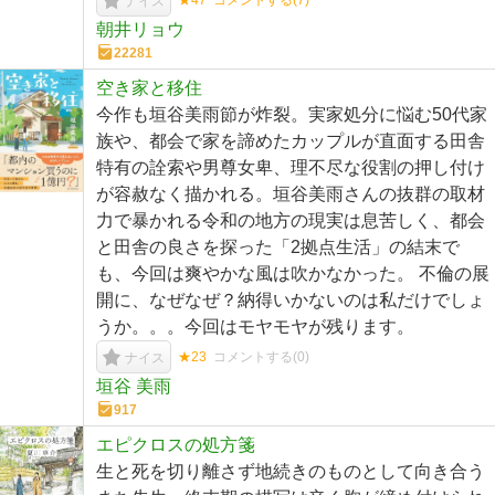
ナイス
朝井リョウ
22281
空き家と移住
今作も垣谷美雨節が炸裂。実家処分に悩む50代家
族や、都会で家を諦めたカップルが直面する田舎
特有の詮索や男尊女卑、理不尽な役割の押し付け
が容赦なく描かれる。垣谷美雨さんの抜群の取材
力で暴かれる令和の地方の現実は息苦しく、都会
と田舎の良さを探った「2拠点生活」の結末で
も、今回は爽やかな風は吹かなかった。 不倫の展
開に、なぜなぜ？納得いかないのは私だけでしょ
うか。。。今回はモヤモヤが残ります。
★23
コメントする(
0
)
ナイス
垣谷 美雨
917
エピクロスの処方箋
生と死を切り離さず地続きのものとして向き合う