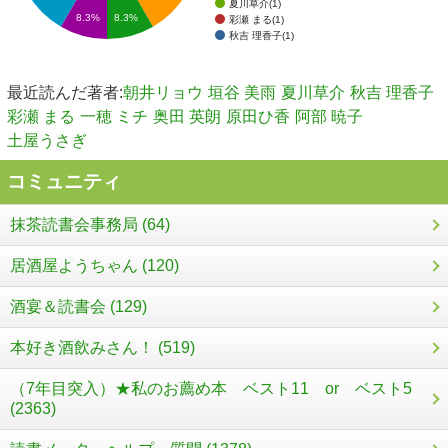
夏川草介(1)
8.3%
8.3%
彩瀬 まる(1)
秋吉 理香子(1)
最近読んだ著者:
朝井リョウ
垣谷 美雨
夏川草介
秋吉 理香子
彩瀬 まる
一穂 ミチ
奥田 英朗
原田ひ香
阿部 暁子
土屋うさぎ
コミュニティ
抹茶読書会事務局 (64)
居酒屋ようちゃん (120)
酒宴＆読書会 (129)
本好き酒飲みさん！ (519)
（7年目突入）★私のお薦め本 ベスト11 or ベスト5
(2363)