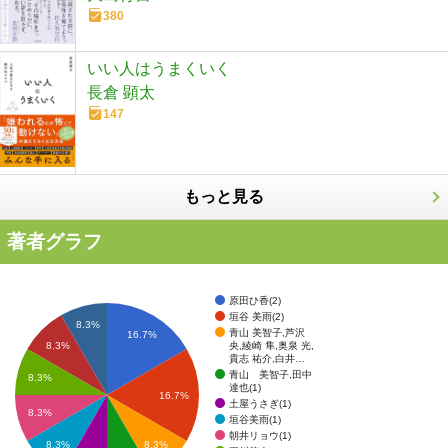
380
いい人はうまくいく
長倉 顕太
147
もっと見る
著者グラフ
原田ひ香(2)
垣谷 美雨(2)
8.3%
青山 美智子,芦沢
16.7%
央,綾崎 隼,奥泉 光,
8.3%
貴志 祐介,白井…
青山 美智子,田中
8.3%
達也(1)
16.7%
土屋うさぎ(1)
8.3%
垣谷美雨(1)
朝井リョウ(1)
8.3%
8.3%