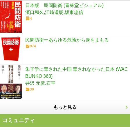
日本版 民間防衛 (青林堂ビジュアル)
濱口和久,江崎道朗,坂東忠信
4
民間防衛ーあらゆる危険から身をまもる
974
朱子学に毒された中国 毒されなかった日本 (WAC
BUNKO 363)
井沢 元彦,石平
30
もっと見る
コミュニティ