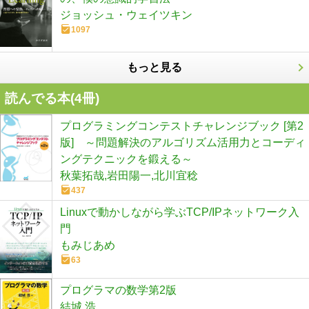
ジョッシュ・ウェイツキン
1097
もっと見る
読んでる本(
4
冊)
プログラミングコンテストチャレンジブック [第2
版] ～問題解決のアルゴリズム活用力とコーディ
ングテクニックを鍛える～
秋葉拓哉,岩田陽一,北川宜稔
437
Linuxで動かしながら学ぶTCP/IPネットワーク入
門
もみじあめ
63
プログラマの数学第2版
結城 浩