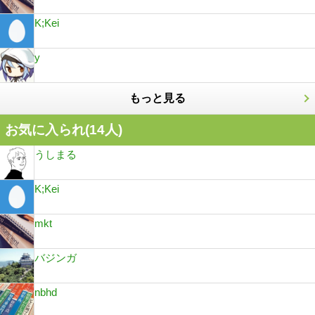
K;Kei
y
もっと見る
お気に入られ(
14
人)
うしまる
K;Kei
mkt
バジンガ
nbhd