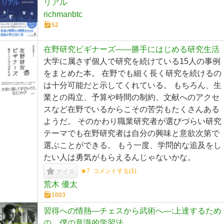
リアル
richmanbtc
52
在野研究ビギナーズ――勝手にはじめる研究生活
大学に属さず個人で研究を続けている15人の事例
をまとめた本。 在野でも細く長く研究を続けるの
は十分可能だと示してくれている。 もちろん、生
業との両立、予算や時間の制約、文献へのアクセ
スなど在野でいるからこその苦労もたくさんある
ようだ。 そのかわり職業研究者が選びづらい研究
テーマでも在野研究者は自分の興味と意欲次第で
選ぶことができる。 もう一度、学問的な追及をし
たい人は勇気がもらえるんじゃないかな。
★7
コメントする(
1
)
ナイス
荒木 優太
1003
習得への情熱―チェスから武術へ―:上達するため
の、僕の意識的学習法