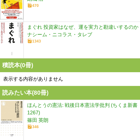
470
まぐれ 投資家はなぜ、運を実力と勘違いするのか
ナシーム・ニコラス・タレブ
1343
積読本(
0
冊)
表示する内容がありません
読みたい本(
80
冊)
ほんとうの憲法: 戦後日本憲法学批判 (ちくま新書
1267)
篠田 英朗
346