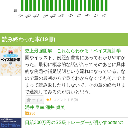
18
7/24
7/30
8/5
7/20
7/26
8/1
8/7
7/22
7/28
8/3
8/9
読み終わった本(
19
冊)
史上最強図解 これならわかる！ベイズ統計学
図やイラスト、例題が豊富にあってわかりやすか
った。最初に概念的な話が合ってそのあとに具体
的な例題や補足説明という流れになっている。な
ので章の最初の方で良くわからなくてもそこで止
まって読み返したりしないで、その章の終わりま
で通読してみるのが良いと思う。
★3
コメントする(
0
)
ナイス
涌井 良幸,涌井 貞美
250
日給300万円のSS級トレーダーが明かすbotterの