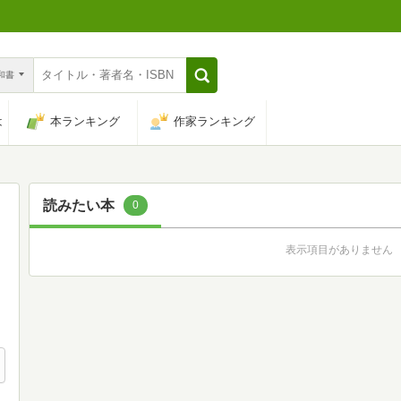
n和書
は
本ランキング
作家ランキング
読みたい本
0
表示項目がありません