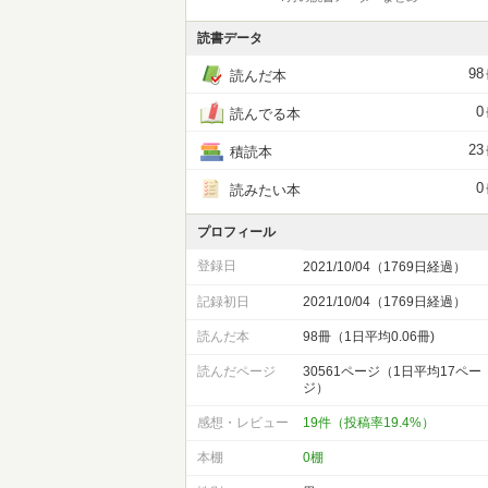
読書データ
98
読んだ本
0
読んでる本
23
積読本
0
読みたい本
プロフィール
登録日
2021/10/04（1769日経過）
記録初日
2021/10/04（1769日経過）
読んだ本
98冊（1日平均0.06冊)
読んだページ
30561ページ（1日平均17ペー
ジ）
感想・レビュー
19件（投稿率19.4%）
本棚
0棚