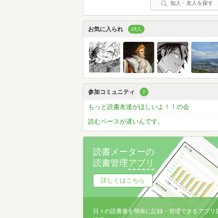
知人・友人を探す
お気に入られ
18人
参加コミュニティ
2
もっと読書友達がほしいよ！！の会
読むペースが遅いんです。
読書メーターの
読書管理
アプリ
詳しくはこちら
日々の読書量を簡単に記録・管理できるアプリ