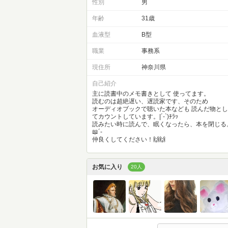
性別
男
年齢
31歳
血液型
B型
職業
事務系
現住所
神奈川県
自己紹介
主に読書中のメモ書きとして 使ってます。
読むのは超絶遅い、遅読家です、そのため
オーディオブックで聴いた本なども 読んだ物とし
てカウントしています。|´-`)ﾁﾗｯ
読みたい時に読んで、眠くなったら、本を閉じる
📖´-
仲良くしてください！🙌🙌
お気に入り
20人