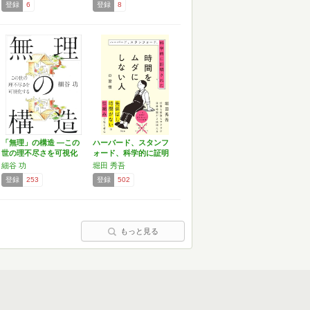
登録
6
登録
8
「無理」の構造 ―この
ハーバード、スタンフ
世の理不尽さを可視化
ォード、科学的に証明
する
され…
細谷 功
堀田 秀吾
登録
253
登録
502
もっと見る