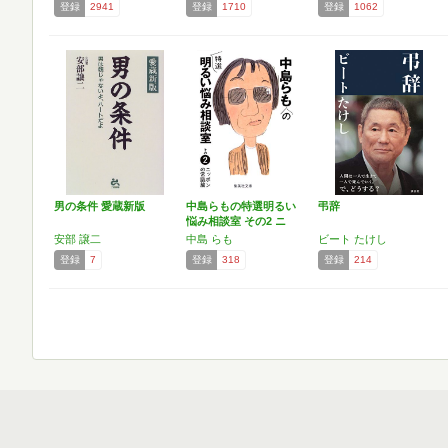
登録
2941
登録
1710
登録
1062
男の条件 愛蔵新版
中島らもの特選明るい
弔辞
悩み相談室 その2 ニ
ッ…
安部 譲二
中島 らも
ビート たけし
登録
7
登録
318
登録
214