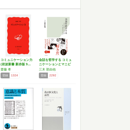
コミュニケーション力
会話を哲学する コミュ
(岩波新書 新赤版 9…
ニケーションとマニピ
ュ…
齋藤 孝
三木 那由他
登録
1324
登録
2292