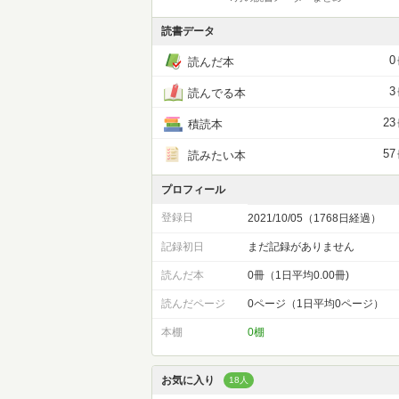
読書データ
0
読んだ本
3
読んでる本
23
積読本
57
読みたい本
プロフィール
登録日
2021/10/05（1768日経過）
記録初日
まだ記録がありません
読んだ本
0冊（1日平均0.00冊)
読んだページ
0ページ（1日平均0ページ）
本棚
0棚
お気に入り
18人