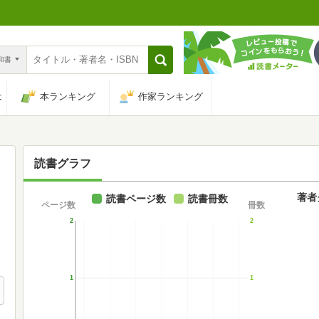
n和書
は
本ランキング
作家ランキング
読書グラフ
著者
読書ページ数
読書冊数
ページ数
冊数
2
2
1
1