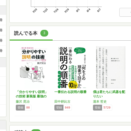
7/20
7/23
7/26
7/29
8/1
8/4
8/7
冊
冊
読んでる本
3
冊
冊
「分かりやすい説明」
一番伝わる説明の順番
僕は君たちに武器を配
の技術 新装版 最強の
りたい
プ…
藤沢 晃治
田中耕比古
瀧本 哲史
登録
88
登録
949
登録
5729