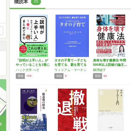
積読本
23
「説明が上手い人」が
タオの子育て―子ども
身体を壊す健康法 年間
やっていることを1冊に
を育てる、親を育てる
500本以上読破の論文…
ま…
81章
ハック大学 ぺそ
ウィリアム・マーチン
柳澤綾子
登録
705
登録
5
登録
92
版