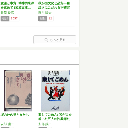
意識と本質: 精神的東洋
我が国文化と品質―精
を索めて (岩波文庫…
緻さにこだわる不確実
性回…
井筒 俊彦
圓川 隆夫
登録
1557
登録
12
もっと見る
塀の外の男と女たち
欺してごめん: 私が舌を
巻いた五人の詐欺師た
ち
安部 譲二
安部 譲二