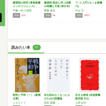
撤退戦の研究 (青春新書
撤退戦-戦史に学ぶ決断
フ-コ-入門 (ちくま新書
、
インテリジェンス)
の時機と方策 (単行本)
71)
半藤一利,江坂彰
齋藤 達志
中山 元
登録
200
登録
89
登録
1963
読みたい本
57
戦争と平和（一） (新潮
本を読めなくなった人
生きる意味 (岩波新書
文庫)
のための読書論
新赤版 931)
トルストイ
若松 英輔
上田 紀行