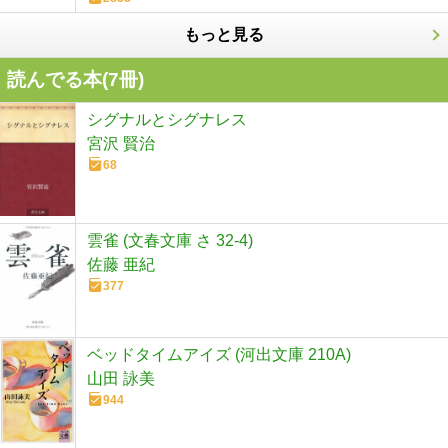
もっと見る
読んでる本(
7
冊)
シグナルとシグナレス
宮沢 賢治
68
雲雀 (文春文庫 さ 32-4)
佐藤 亜紀
377
ベッドタイムアイズ (河出文庫 210A)
山田 詠美
944