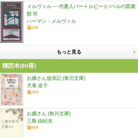
メルヴィル ― 代書人バートルビー (バベルの図書
館 9)
ハーマン・メルヴィル
226
もっと見る
積読本(
80
冊)
お嬢さん放浪記 (角川文庫)
犬養 道子
354
お嬢さん (角川文庫)
三島 由紀夫
999