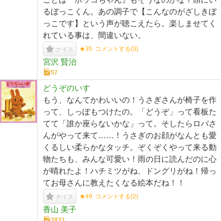
るぼっこくん。あの調子で【こんなのがざしきぼ
っこです】という声が聴こえたら。楽しませてく
れている事は、間違いない。
★35
コメントする(
3
)
ナイス
宮沢 賢治
57
どうぞのいす
もう、なんてかわいいの！うさぎさんが椅子を作
って、しっぽもつけたの。「どうぞ」って看板た
てて「誰か座らないかな」って。そしたらロバさ
んがやって来て……！うさぎのお顔がなんとも愛
くるしい柔らかなタッチ。ぞくぞくやって来る動
物たちも、みんな可愛い！雨の日に読んだのに心
が晴れたよ！ハチミツがね、ドングリがね！帰っ
てお母さんに教えたくなる絵本だね！！
★49
コメントする(
2
)
ナイス
香山 美子
2833