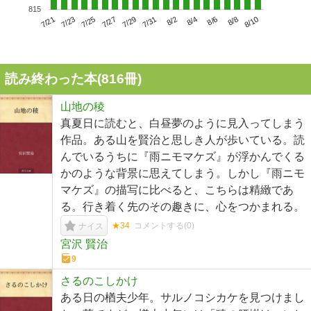
815
7/25
7/31
8/6
7/21
7/27
8/2
8/8
7/23
7/29
8/4
8/10
読み終わった本(
816
冊)
山地の稜
真夏日に読むと、白昼夢のように見入ってしまう
作品。ある山を賢治と思しき人が歩いている。読
んでいるうちに『雨ニモマケズ』が浮かんでくる
かのような背景に思えてしまう。しかし『雨ニモ
マケズ』の描写に比べると、こちらは精緻であ
る。行き着く先のその趣きに、心をつかまれる。
★34
コメントする(
0
)
ナイス
宮沢 賢治
9
さるのこしかけ
ある日の楢夫少年。サルノコシカケを見つけまし