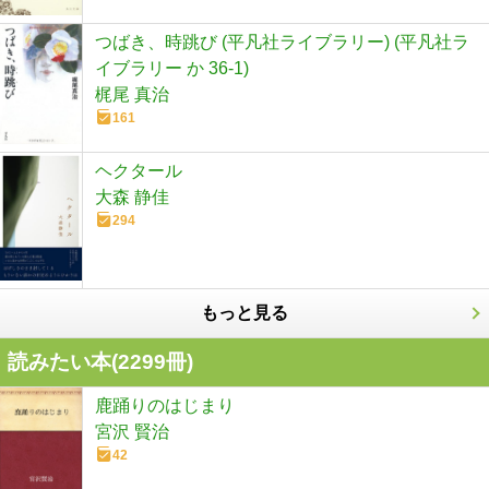
つばき、時跳び (平凡社ライブラリー) (平凡社ラ
イブラリー か 36-1)
梶尾 真治
161
ヘクタール
大森 静佳
294
もっと見る
読みたい本(
2299
冊)
鹿踊りのはじまり
宮沢 賢治
42