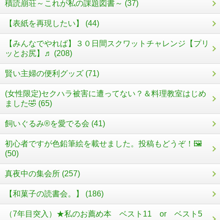
積読崩荘～これが私の課題図書～ (37)
【表紙を再現したい】 (44)
【みんなでやれば】３０日間スクワットチャレンジ【プリ
ッとお尻】♬ (208)
賢い主婦の便利グッズ (71)
(女性限定)セクハラ被害に遭ってない？＆料理教室はじめ
ました🤣 (65)
飼いぐるみ®を愛でる会 (41)
初心者ですが色鉛筆絵を載せました。投稿もどうぞ！🖼️
(50)
真夜中の集会所 (257)
【和菓子の読書会。】 (186)
（7年目突入）★私のお薦め本 ベスト11 or ベスト5