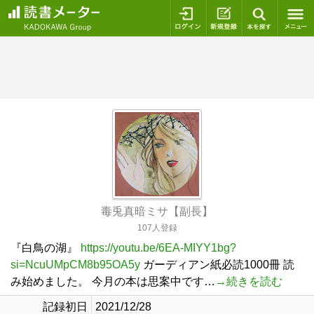
ログイン
新規登録
本を探
毒兎真暗ミサ【副長】
107人登録
『白鳥の湖』
https://youtu.be/6EA-MIYY1bg?
si=NcuUMpCM8b95OA5y
ガーディアン紙必読1000冊 読
み始めました。 今月の本は思案中です…
→続きを読む
記録初日
2021/12/28