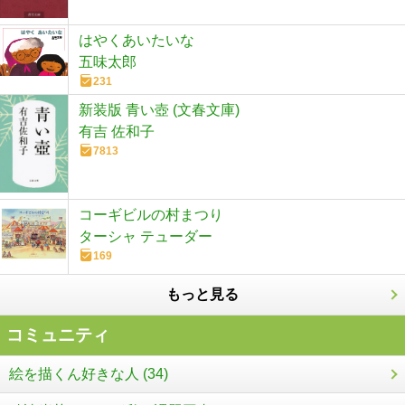
はやくあいたいな
五味太郎
231
新装版 青い壺 (文春文庫)
有吉 佐和子
7813
コーギビルの村まつり
ターシャ テューダー
169
もっと見る
コミュニティ
絵を描くん好きな人 (34)