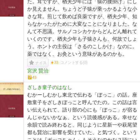
た。茸ですが、楢夫少年には「猿の腰掛け」にし
か見えません。ちょうど子猿が乗っかるような小
さな茸。煎じて飲めば良薬ですが、楢夫少年、知
らなかったがために大変なことになりました。な
んて不思議。サルノコシカケからどんどん離れて
いくのです。楢夫少年も子猿さんも、何故でしょ
う。ホントの主役は「さるのこしかけ」なのに。
薬ではなく、お灸という意味があるのかも。
★33
コメントする(
0
)
ナイス
宮沢 賢治
43
ざしき童子のはなし
むかーしむかし東北で伝わる「ぼっこ」の話。座
敷童子をざしきぼっこと呼んでたの。この話は言
い伝えられて、語り部の心にも「ぼっこ」が宿る
んじゃないかなぁ、という読後感がある。幸せな
余韻で読み終わると、同じように星新一や萩尾望
都も賢治に影響を受けていた、と気づく。という
ことは『ボッコちゃん』もそうなのかな？頭にい