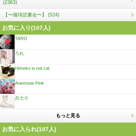
(2363)
【〜珈琲読書会〜】 (524)
お気に入り(
107
人)
TARO
ろれ
Himeko is not cat
Anemone Pink
兵士Ｏ
もっと見る
お気に入られ(
107
人)