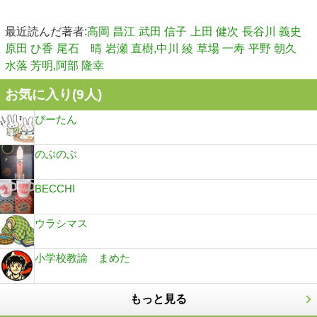
最近読んだ著者:
高岡 昌江
武田 信子
上田 健次
長谷川 義史
原田 ひ香
尾石 晴
岩瀬 直樹,中川 綾
草場 一寿
平野 朝久
水落 芳明,阿部 隆幸
お気に入り(
9
人)
ぴーたん
のぶのぶ
BECCHI
ウラシマス
小学校教諭 まめた
もっと見る