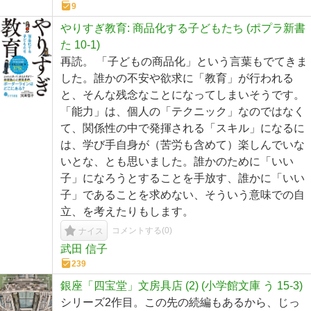
9
やりすぎ教育: 商品化する子どもたち (ポプラ新書
た 10-1)
再読。 「子どもの商品化」という言葉もでてきま
した。誰かの不安や欲求に「教育」が行われる
と、そんな残念なことになってしまいそうです。
「能力」は、個人の「テクニック」なのではなく
て、関係性の中で発揮される「スキル」になるに
は、学び手自身が（苦労も含めて）楽しんでいな
いとな、とも思いました。誰かのために「いい
子」になろうとすることを手放す、誰かに「いい
子」であることを求めない、そういう意味での自
立、を考えたりもします。
コメントする(
0
)
ナイス
武田 信子
239
銀座「四宝堂」文房具店 (2) (小学館文庫 う 15-3)
シリーズ2作目。この先の続編もあるから、じっ