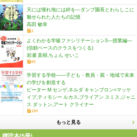
天には憧れ地には絆を―ダンプ園長とわらしこに
魅せられた人たちの記憶
高田 敏幸
1
よくわかる学級ファシリテーション3―授業編―
(信頼ベースのクラスをつくる)
岩瀬 直樹,ちょん せいこ
65
学習する学校――子ども・教員・親・地域で未来
の学びを創造する
ピーター M センゲ,ネルダ キャンブロン=マッケ
イブ,ティモシー ルカス,ブライアン スミス,ジャニ
ス ダットン,アート クライナー
185
もっと見る
積読本(
5
冊)