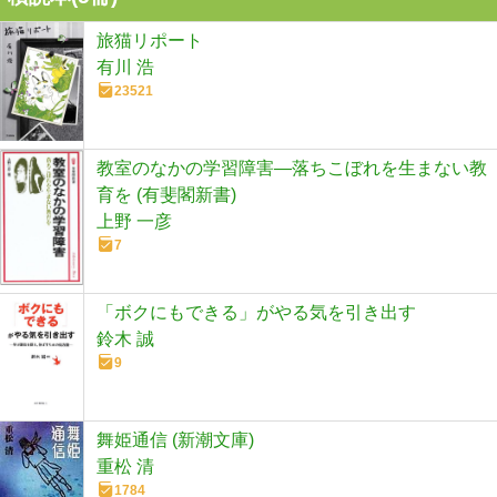
旅猫リポート
有川 浩
23521
教室のなかの学習障害―落ちこぼれを生まない教
育を (有斐閣新書)
上野 一彦
7
「ボクにもできる」がやる気を引き出す
鈴木 誠
9
舞姫通信 (新潮文庫)
重松 清
1784