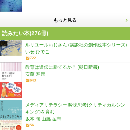
もっと見る
読みたい本(
276
冊)
ルリユールおじさん (講談社の創作絵本シリーズ)
いせ ひでこ
722
教育は遺伝に勝てるか？ (朝日新書)
安藤 寿康
643
メディアリテラシー 吟味思考(クリティカルシン
キング)を育む
坂本 旬,山脇 岳志
56