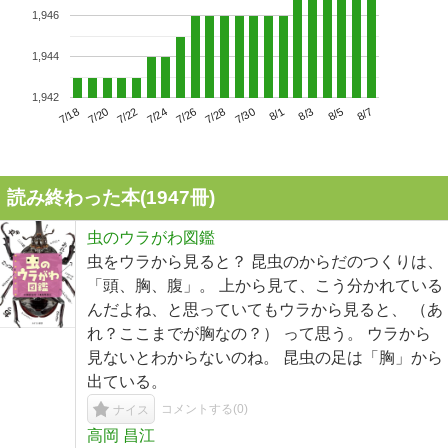
1,946
1,944
1,942
7/22
7/28
8/3
7/18
7/24
7/30
8/5
7/20
7/26
8/1
8/7
読み終わった本(
1947
冊)
虫のウラがわ図鑑
虫をウラから見ると？ 昆虫のからだのつくりは、
「頭、胸、腹」。 上から見て、こう分かれている
んだよね、と思っていてもウラから見ると、 （あ
れ？ここまでが胸なの？） って思う。 ウラから
見ないとわからないのね。 昆虫の足は「胸」から
出ている。
コメントする(
0
)
ナイス
高岡 昌江