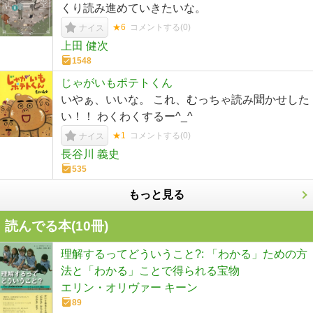
くり読み進めていきたいな。
★6
コメントする(
0
)
ナイス
上田 健次
1548
じゃがいもポテトくん
いやぁ、いいな。 これ、むっちゃ読み聞かせした
い！！ わくわくするー^_^
★1
コメントする(
0
)
ナイス
長谷川 義史
535
もっと見る
読んでる本(
10
冊)
理解するってどういうこと?: 「わかる」ための方
法と「わかる」ことで得られる宝物
エリン・オリヴァー キーン
89