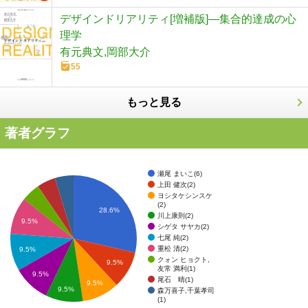
デザインドリアリティ[増補版]―集合的達成の心
理学
有元典文,岡部大介
55
もっと見る
著者グラフ
瀬尾 まいこ(6)
上田 健次(2)
ヨシタケシンスケ
(2)
28.6%
川上康則(2)
9.5%
シゲタ サヤカ(2)
七尾 純(2)
重松 清(2)
9.5%
クォン ヒョクト,
9.5%
友常 満利(1)
9.5%
尾石 晴(1)
9.5%
9.5%
森万喜子,千葉孝司
(1)