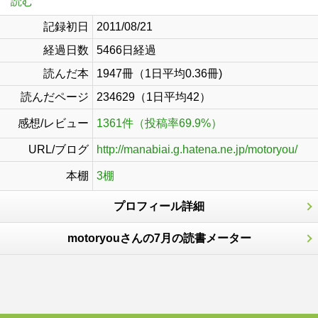
読む
記録初日
2011/08/21
経過日数
5466日経過
読んだ本
1947冊（1日平均0.36冊)
読んだページ
234629（1日平均42）
感想/レビュー
1361件（投稿率69.9%）
URL/ブログ
http://manabiai.g.hatena.ne.jp/motoryou/
本棚
3棚
プロフィール詳細
motoryouさんの7月の読書メーター