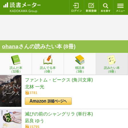
ログイン
新規登録
本を探
ohana
さんの読みたい本 (8冊)
読んだ本
読んでる本
積読本
読みたい本
（32冊）
（0冊）
（3冊）
（8冊）
ファントム・ピークス (角川文庫)
北林 一光
3781
滅びの前のシャングリラ (単行本)
凪良 ゆう
15795