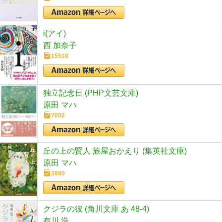
i(アイ)
西 加奈子
15518
独立記念日 (PHP文芸文庫)
原田 マハ
7002
丘の上の賢人 旅屋おかえり (集英社文庫)
原田 マハ
3980
クジラの彼 (角川文庫 あ 48-4)
有川 浩