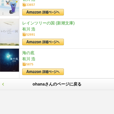
33657
レインツリーの国 (新潮文庫)
有川 浩
52691
海の底
有川 浩
5875
ohanaさんのページに戻る