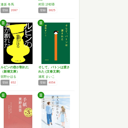
逢坂 冬馬
村田 沙耶香
登録
2097
登録
3825
ルビンの壺が割れた
そして、バトンは渡さ
（新潮文庫）
れた (文春文庫)
宿野かほる
瀬尾 まいこ
登録
652
登録
4054