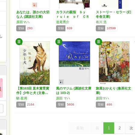
あなたは、誰かの大切
カラスの親指 ｂｙ
ストーリー・セラー (幻
な人 (講談社文庫)
ｒｕｌｅ ｏｆ ＣＲ
冬舎文庫)
ＯＷ…
原田マハ
道尾秀介
有川 浩
登録
293
登録
639
登録
10599
し
【第163回 直木賞受賞
風のマジム (講談社文庫
旅屋おかえり (集英社文
作】少年と犬 (文春…
は 103-2)
庫)
馳 星周
原田 マハ
原田マハ
登録
2164
登録
5806
登録
466
最初
前
1
2
次