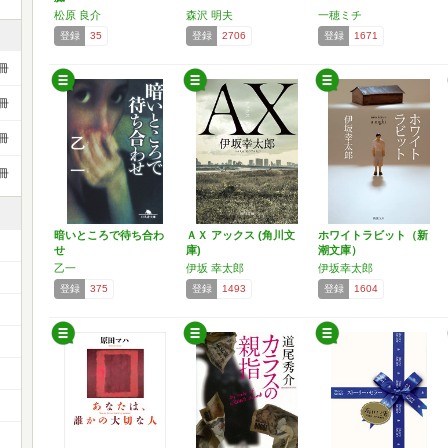
松原 良介
森沢 明夫
一穂ミチ
登録
35
登録
2706
登録
1671
冊
冊
冊
冊
暗いところで待ち合わ
ＡＸ アックス (角川文
ホワイトラビット（新
せ
庫)
潮文庫）
乙一
伊坂 幸太郎
伊坂幸太郎
登録
375
登録
1493
登録
1604
）