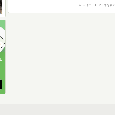
全32件中 1 - 20 件を表
版
、