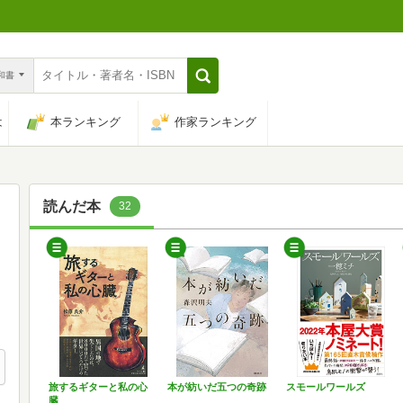
n和書
は
本ランキング
作家ランキング
読んだ本
32
旅するギターと私の心
本が紡いだ五つの奇跡
スモールワールズ
臓