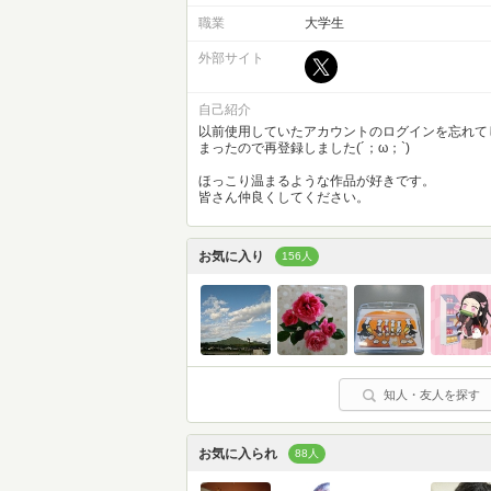
職業
大学生
外部サイト
自己紹介
以前使用していたアカウントのログインを忘れて
まったので再登録しました(´；ω；`)
ほっこり温まるような作品が好きです。
皆さん仲良くしてください。
お気に入り
156人
知人・友人を探す
お気に入られ
88人