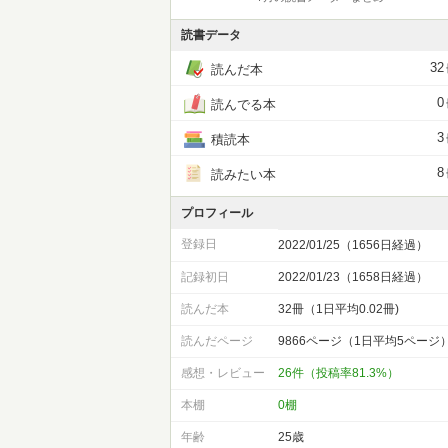
読書データ
32
読んだ本
0
読んでる本
3
積読本
8
読みたい本
プロフィール
登録日
2022/01/25（1656日経過）
記録初日
2022/01/23（1658日経過）
読んだ本
32冊（1日平均0.02冊)
読んだページ
9866ページ（1日平均5ページ
感想・レビュー
26件（投稿率81.3%）
本棚
0棚
年齢
25歳