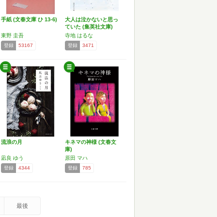
手紙 (文春文庫 ひ 13-6)
大人は泣かないと思っ
ていた (集英社文庫)
東野 圭吾
寺地 はるな
登録
53167
登録
3471
流浪の月
キネマの神様 (文春文
庫)
凪良 ゆう
原田 マハ
登録
4344
登録
785
最後