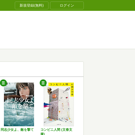
新規登録(無料)
ログイン
同志少女よ、敵を撃て
コンビニ人間 (文春文
庫)