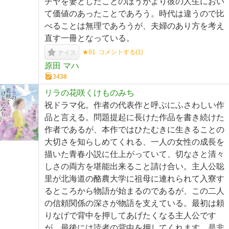
チヤを妻としたことのほうがより彼の人生におい
て価値のあったことであろう。時代は違うので比
べることは無理であろうが、夫婦のあり方を考え
直す一冊となっている。
★91
コメントする(
1
)
ナイス
原田 マハ
3438
リラの花咲くけものみち
祝ドラマ化。作者の代表作と呼ぶにふさわしい作
品と言える。問題提起に長けた作品を書き続けた
作者であるが、本作ではひたむきに生きることの
大切さを知らしめてくれる、一人の女性の成長を
描いた青春小説に仕上がっていて、切なさと清々
しさの両方を堪能出来ること請け合い。主人公聡
里が北海道の酪農大学に祖母に連れられて入寮す
るところから物語が始まるのであるが、この二人
の信頼関係の深さが物語を支えている。最初は頼
りなげで背中を押してあげたくなる主人公です
が、最後には読者の背中を押してくれます。是非