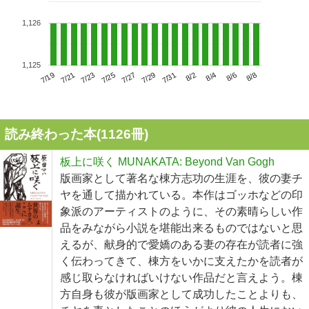
1,126
1,125
7/23
7/29
8/4
7/19
7/25
7/31
8/6
7/21
7/27
8/2
8/8
読み終わった本(
1126
冊)
板上に咲く MUNAKATA: Beyond Van Gogh
版画家として著名な棟方志功の生涯を、彼の妻チ
ヤを通して描かれている。本作はゴッホなどの印
象派のアーティストのように、その素晴らしい作
品をみながら小説を堪能出来るものではないと思
えるが、献身的で愛嬌のある妻の存在が読者に強
く伝わってきて、棟方をいかに支えたかを読者が
感じ取らなければいけない作品だと言えよう。棟
方自身も彼が版画家として成功したことよりも、