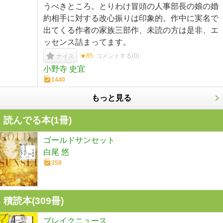
うべきところ。とりわけ冒頭の人事部長の娘の婚
約相手に対する改心振りは印象的。作中に実名で
出てくる作者の家族三部作、未読の方は是非、エ
ッセンス詰まってます。
★85
コメントする(
0
)
ナイス
小野寺 史宜
1440
もっと見る
読んでる本(
1
冊)
ゴールドサンセット
白尾 悠
358
積読本(
309
冊)
ブレイクニュース