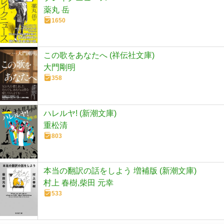
薬丸 岳
1650
この歌をあなたへ (祥伝社文庫)
大門剛明
358
ハレルヤ! (新潮文庫)
重松清
803
本当の翻訳の話をしよう 増補版 (新潮文庫)
村上 春樹,柴田 元幸
533