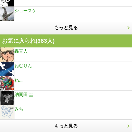
ショースケ
もっと見る
お気に入られ(
383
人)
轟直人
ねむりん
ねこ
納間田 圭
みち
もっと見る