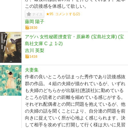
この読後感を体感して欲しい。
★95
コメントする(
2
)
ナイス
藤岡 陽子
2830
アゲハ 女性秘匿捜査官・原麻希 (宝島社文庫) (宝
島社文庫 C よ 1-2)
吉川 英梨
1416
夫妻集
作者の良いところが詰まった秀作であり読後感抜
群の作品。４組の夫婦が描かれているが、いずれ
も夫婦のどちらかが出版社(恵談社)に勤めている
ところが読者との距離を縮めている感じがする。
それぞれ配偶者との間に問題を抱えているが、他
の夫婦の話を聞くことにより、自分達の問題を前
向きに捉えていく所が心地よく感じられます。決
して相手を攻めずに打開して行く様は大いに見習