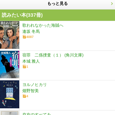
もっと見る
読みたい本(
337
冊)
歌われなかった海賊へ
逢坂 冬馬
4087
宿罪 二係捜査（１） (角川文庫)
本城 雅人
1
ヨルノヒカリ
畑野智美
4
存在のすべてを