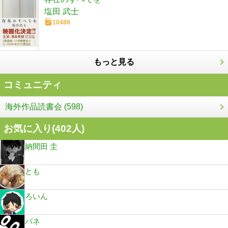
塩田 武士
10488
もっと見る
コミュニティ
海外作品読書会 (598)
お気に入り(
402
人)
納間田 圭
とも
ろいん
バネ