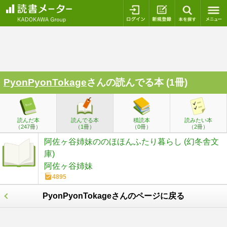
ログイン
新規登録
本を探
PyonPyonTokage
さんの読んでる本 (1冊)
読んだ本
読んでる本
積読本
読みたい本
（247冊）
（1冊）
（0冊）
（2冊）
阿佐ヶ谷姉妹ののほほんふたり暮らし (幻冬舎文
庫)
阿佐ヶ谷姉妹
4895
PyonPyonTokageさんのページに戻る