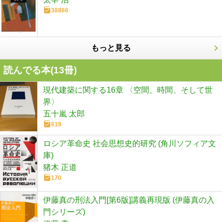
38866
もっと見る
読んでる本(
13
冊)
現代建築に関する16章 〈空間、時間、そして世
界〉
五十嵐 太郎
619
ロシア革命史 社会思想史的研究 (角川ソフィア文
庫)
猪木 正道
170
伊藤真の刑法入門[第6版]講義再現版 (伊藤真の入
門シリーズ)