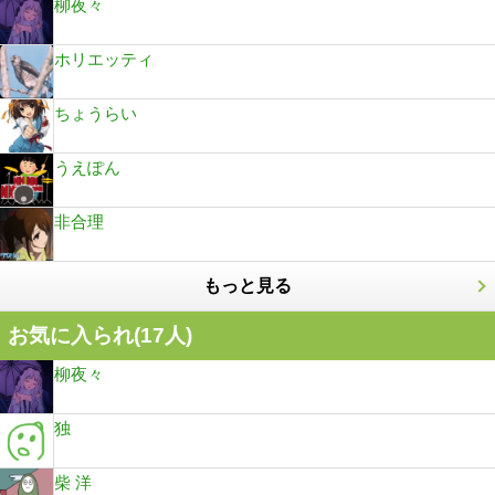
柳夜々
ホリエッティ
ちょうらい
うえぽん
非合理
もっと見る
お気に入られ(
17
人)
柳夜々
独
柴 洋