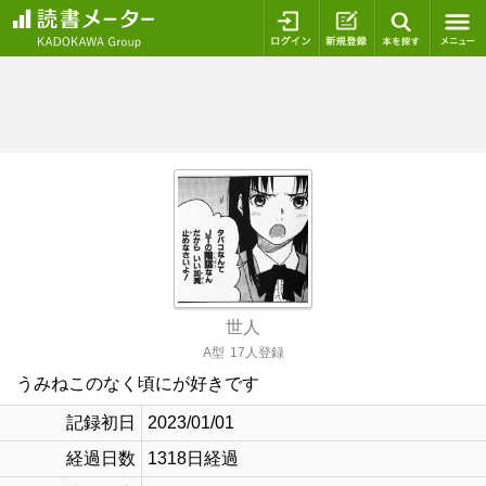
ログイン
新規登録
本を探
世人
A型
17人登録
うみねこのなく頃にが好きです
記録初日
2023/01/01
経過日数
1318日経過