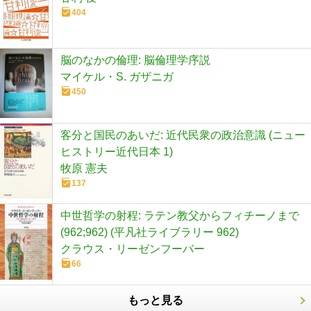
404
脳のなかの倫理: 脳倫理学序説
マイケル・S. ガザニガ
450
客分と国民のあいだ: 近代民衆の政治意識 (ニュー
ヒストリー近代日本 1)
牧原 憲夫
137
中世哲学の射程: ラテン教父からフィチーノまで
(962;962) (平凡社ライブラリー 962)
クラウス・リーゼンフーバー
66
もっと見る