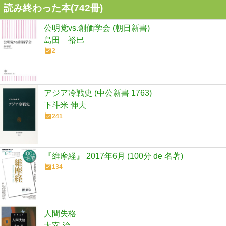
読み終わった本(
742
冊)
公明党vs.創価学会 (朝日新書)
島田 裕巳
2
アジア冷戦史 (中公新書 1763)
下斗米 伸夫
241
『維摩経』 2017年6月 (100分 de 名著)
134
人間失格
太宰 治