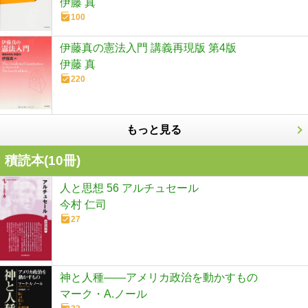
伊藤 真
100
伊藤真の憲法入門 講義再現版 第4版
伊藤 真
220
もっと見る
積読本(
10
冊)
人と思想 56 アルチュセール
今村 仁司
27
神と人種――アメリカ政治を動かすもの
マーク・A.ノール