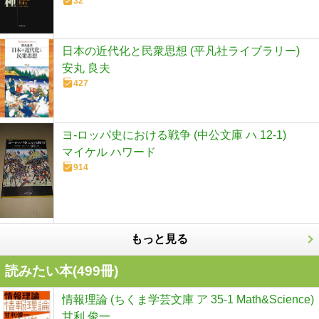
32
日本の近代化と民衆思想 (平凡社ライブラリー)
安丸 良夫
427
ヨ-ロッパ史における戦争 (中公文庫 ハ 12-1)
マイケル ハワード
914
もっと見る
読みたい本(
499
冊)
情報理論 (ちくま学芸文庫 ア 35-1 Math&Science)
甘利 俊一