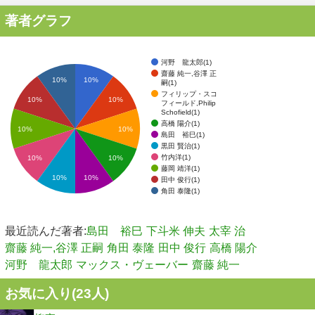
著者グラフ
河野 龍太郎(1)
齋藤 純一,谷澤 正
10%
10%
嗣(1)
フィリップ・スコ
10%
10%
フィールド,Philip
Schofield(1)
高橋 陽介(1)
10%
10%
島田 裕巳(1)
黒田 賢治(1)
竹内洋(1)
10%
10%
藤岡 靖洋(1)
10%
10%
田中 俊行(1)
角田 泰隆(1)
最近読んだ著者:
島田 裕巳
下斗米 伸夫
太宰 治
齋藤 純一,谷澤 正嗣
角田 泰隆
田中 俊行
高橋 陽介
河野 龍太郎
マックス・ヴェーバー
齋藤 純一
お気に入り(
23
人)