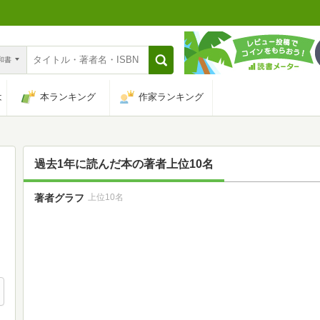
n和書
は
本ランキング
作家ランキング
過去1年に読んだ本の著者上位10名
著者グラフ
上位10名