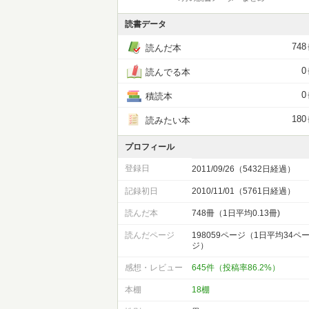
読書データ
748
読んだ本
0
読んでる本
0
積読本
180
読みたい本
プロフィール
登録日
2011/09/26（5432日経過）
記録初日
2010/11/01（5761日経過）
読んだ本
748冊（1日平均0.13冊)
読んだページ
198059ページ（1日平均34ペ
ジ）
感想・レビュー
645件（投稿率86.2%）
本棚
18棚