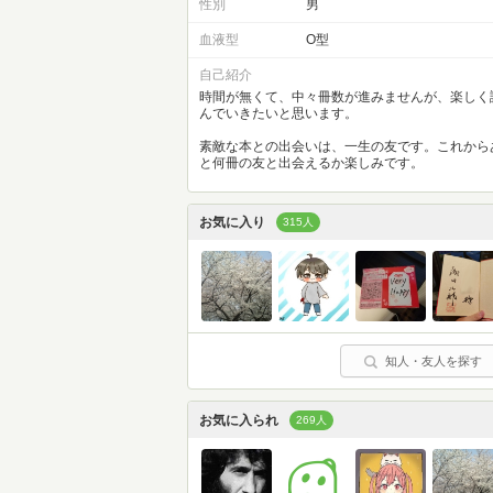
性別
男
血液型
O型
自己紹介
時間が無くて、中々冊数が進みませんが、楽しく
んでいきたいと思います。
素敵な本との出会いは、一生の友です。これから
と何冊の友と出会えるか楽しみです。
お気に入り
315人
知人・友人を探す
お気に入られ
269人