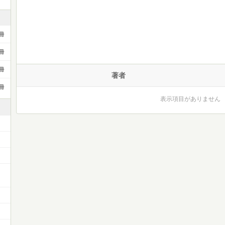
冊
冊
冊
著者
冊
表示項目がありません
ー