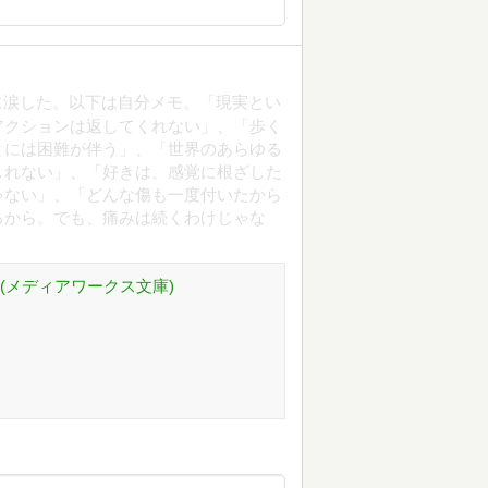
開に涙した。以下は自分メモ。「現実とい
アクションは返してくれない」、「歩く
とには困難が伴う」、「世界のあらゆる
しれない」、「好きは、感覚に根ざした
ゃない」、「どんな傷も一度付いたから
るから。でも、痛みは続くわけじゃな
(メディアワークス文庫)