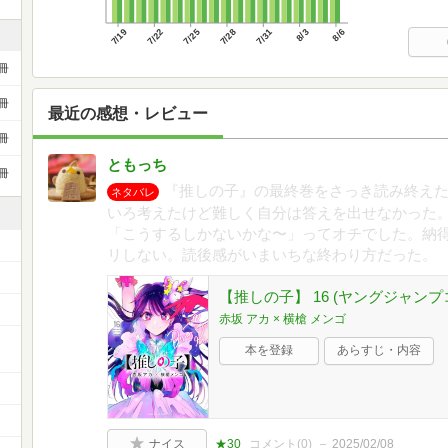
7/19
7/22
7/25
7/28
7/31
8/3
8/6
冊
冊
最近の感想・レビュー
冊
ともっち
冊
『推しの子』の最終巻をさっき読み終え
ネタバレ
いろ考えたけど難しく自分は答えを出せなかった
「こうするしかないかな〜」ってオチでした。納
リしない。読後感がいまいちな終わり方だった。
【推しの子】 16 (ヤングジャンプ
赤坂 アカ × 横槍 メンゴ
本を登録
あらすじ・内容
ナイス
★30
コメント(
0
)
2025/02/08