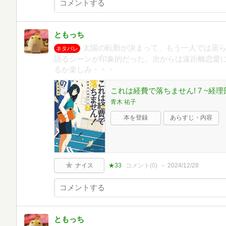
ともっち
太陽の転勤が決まって、もう一人では居
ネタバレ
語るシーンが印象的だった。次からは遠距離恋愛に
るか楽しみ・・・
これは経費で落ちません! 7 ~経
青木 祐子
本を登録
あらすじ・内容
ナイス
★33
コメント(
0
)
2024/12/28
ともっち