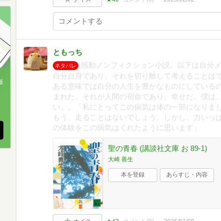
ともっち
感動ノンフィクション小説。以下は自分
ネタバレ
自分自身であり、それを切り離して考えることは
版
ある意味では自分の人生を豊かなものにしている
まれた。それが人間の宿命であり、幸せだ。僕は
、
い」、「私にとってこの病気は体の一部になりま
もう、走ることはないでしょう。しかし、力いっ
の体験をこの病気はくれたように思います」
聖の青春 (講談社文庫 お 89-1)
大崎 善生
本を登録
あらすじ・内容