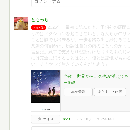
ともっち
2025年、最初に読んだ本。予想外の展
ネタバレ
うのはアクションを起こさないと、なんらかのリ
ことは誰でも出来るが、一歩を踏み出し続けるこ
悲劇の何割かは、所詮は自分の内のことなのかも
言葉だ。意志で支えたり理論付けたりするものじ
には完全に消えることはない。傷とは記憶でもあ
い。そうやって生きていくんだと思う」
今夜、世界からこの恋が消えても 
一条 岬
本を登録
あらすじ・内容
ナイス
★29
コメント(
0
)
2025/01/01