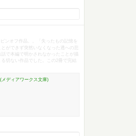
スピンオフ作品。。「失ったもの記憶を
ことができず突然いなくなった透への悲
お話で本編で明かされなかったことが描
る切ない作品でした。この2冊で完結
(メディアワークス文庫)