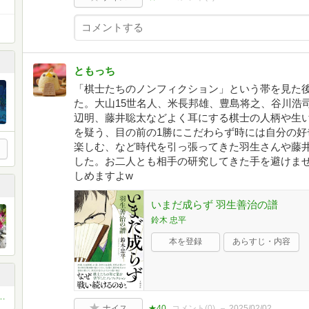
ともっち
「棋士たちのノンフィクション」という帯を見た
た。大山15世名人、米長邦雄、豊島将之、谷川浩
辺明、藤井聡太などよく耳にする棋士の人柄や生
を疑う、目の前の1勝にこだわらず時には自分の好
楽しむ、など時代を引っ張ってきた羽生さんや藤
した。お二人とも相手の研究してきた手を避けま
しめますよw
いまだ成らず 羽生善治の譜
鈴木 忠平
本を登録
あらすじ・内容
お薦め本 ベスト11 or ベスト5
ナイス
★40
コメント(
0
)
2025/02/02