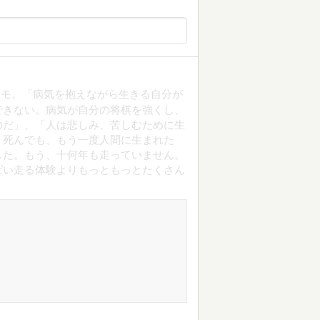
メモ。「病気を抱えながら生きる自分が
できない。病気が自分の将棋を強くし、
のだ」、「人は悲しみ、苦しむために生
、死んでも、もう一度人間に生まれた
した。もう、十何年も走っていません。
ぱい走る体験よりもっともっとたくさん