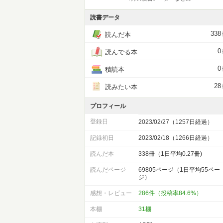
読書データ
338
読んだ本
0
読んでる本
0
積読本
28
読みたい本
プロフィール
登録日
2023/02/27（1257日経過）
記録初日
2023/02/18（1266日経過）
読んだ本
338冊（1日平均0.27冊)
読んだページ
69805ページ（1日平均55ペー
ジ）
感想・レビュー
286件（投稿率84.6%）
本棚
31棚