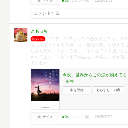
ナイス
★33
コメント(
0
)
2025/01/02
ともっち
『今夜、世界からこの恋が消えても』の
ネタバレ
取り戻そうとする真織」と「自分の想いを伝える
しみを忘れようとする泉」、そんな二人を描いた
かれてます。スピンオフ作品も、本編も、心が温ま
ですねw
今夜、世界からこの涙が消えても 
一条 岬
本を登録
あらすじ・内容
ナイス
★34
コメント(
0
)
2025/01/02