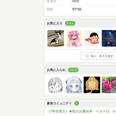
血液型
AB型
職業
専門職
お気に入り
311人
知人・友人を探す
お気に入られ
142人
参加コミュニティ
1
（7年目突入）★私の