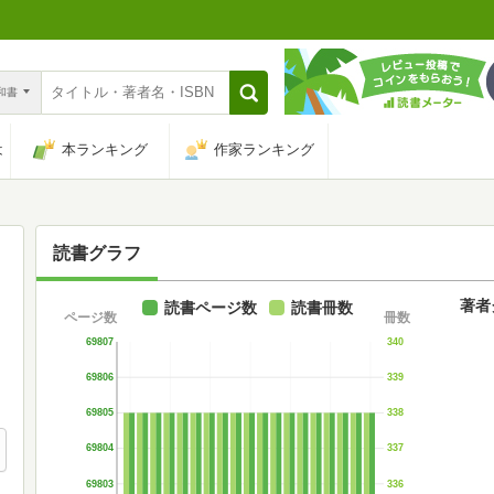
n和書
は
本ランキング
作家ランキング
読書グラフ
著者
読書ページ数
読書冊数
ページ数
冊数
69807
340
69806
339
69805
338
69804
337
69803
336