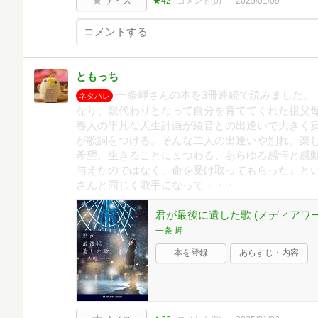
ナイス
★42
コメント(
0
)
2025/01/09
ともっち
一条岬さんの本を3冊連続で読みました。
ネタバレ
なり、親代わりとなって自分を育ててくれた祖父
春人の平凡な人生計画が綾音との出逢いで大きく
が歌詞をつける。そんな二人の出逢いや別れ、楽
希望、生きることにまつわる、あらゆる感情と感
与えたのではなく、命を受け取ってもらった』と
さんと同じく歌手になって・・・
君が最後に遺した歌 (メディアワ
一条 岬
本を登録
あらすじ・内容