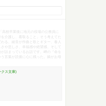
「高校卒業後に地元の役場の公務員に
母を介護し、看取ること」そう考えてた
変わる。綾音が作曲と歌とギター、春人
しさや悲しさ、幸福感や絶望感、そして
動が詰まっているお話です。岬の『命を
いう言葉が読後に心に残った。娘がお母
ークス文庫)