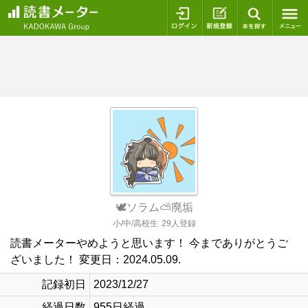
ログイン
新規登録
本を探
🕊‎ソラム⛅廃垢
小/中/高校生
29人登録
読書メーターやめようと思います！ 今までありがとうご
ざいました！ 変更日：2024.05.09.
記録初日
2023/12/27
経過日数
955日経過