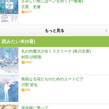
さみしい夜にはペンを持て (一般書)
古賀 史健
5877
もっと見る
読みたい本(
9
冊)
丸の内魔法少女ミラクリーナ (角川文庫)
村田 沙耶香
2082
無垢なる花たちのためのユートピア
川野 芽生
759
潜水鐘に乗って