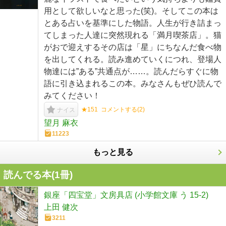
用として欲しいなと思った(笑)。そしてこの本は
とある占いを基準にした物語。人生が行き詰まっ
てしまった人達に突然現れる「満月喫茶店」。猫
がおで迎えするその店は「星」にちなんだ食べ物
を出してくれる。読み進めていくにつれ、登場人
物達には‪”‬ある‪”‬共通点が……。読んだらすぐに物
語に引き込まれるこの本。みなさんもぜひ読んで
みてください！
★151
コメントする(
2
)
ナイス
望月 麻衣
11223
もっと見る
読んでる本(
1
冊)
銀座「四宝堂」文房具店 (小学館文庫 う 15-2)
上田 健次
3211