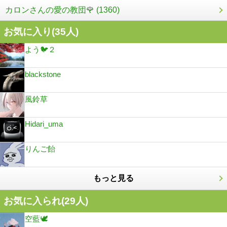
カロンさんの愛の教団🌹 (1360)
お気に入り(
35
人)
よう🐦２
blackstone
風鈴草
Hidari_uma
りんご飴
もっと見る
お気に入られ(
29
人)
空藍🕊️