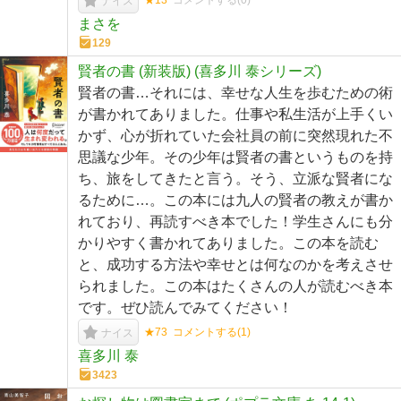
★13
コメントする(
0
)
ナイス
まさを
129
賢者の書 (新装版) (喜多川 泰シリーズ)
賢者の書…それには、幸せな人生を歩むための術
が書かれてありました。仕事や私生活が上手くい
かず、心が折れていた会社員の前に突然現れた不
思議な少年。その少年は賢者の書というものを持
ち、旅をしてきたと言う。そう、立派な賢者にな
るために…。この本には九人の賢者の教えが書か
れており、再読すべき本でした！学生さんにも分
かりやすく書かれてありました。この本を読む
と、成功する方法や幸せとは何なのかを考えさせ
られました。この本はたくさんの人が読むべき本
です。ぜひ読んでみてください！
★73
コメントする(
1
)
ナイス
喜多川 泰
3423