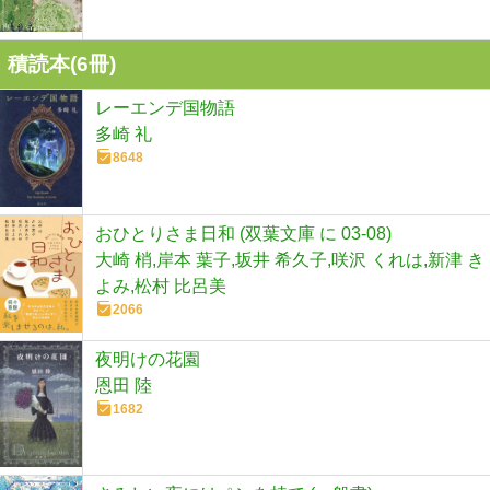
積読本(
6
冊)
レーエンデ国物語
多崎 礼
8648
おひとりさま日和 (双葉文庫 に 03-08)
大崎 梢,岸本 葉子,坂井 希久子,咲沢 くれは,新津 き
よみ,松村 比呂美
2066
夜明けの花園
恩田 陸
1682