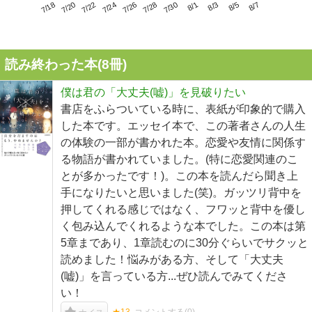
7/22
7/28
8/3
7/18
7/24
7/30
8/5
7/20
7/26
8/1
8/7
読み終わった本(
8
冊)
僕は君の「大丈夫(嘘)」を見破りたい
書店をふらついている時に、表紙が印象的で購入
した本です。エッセイ本で、この著者さんの人生
の体験の一部が書かれた本。恋愛や友情に関係す
る物語が書かれていました。(特に恋愛関連のこ
とが多かったです！)。この本を読んだら聞き上
手になりたいと思いました(笑)。ガッツリ背中を
押してくれる感じではなく、フワッと背中を優し
く包み込んでくれるような本でした。この本は第
5章まであり、1章読むのに30分ぐらいでサクッと
読めました！悩みがある方、そして「大丈夫
(嘘)」を言っている方...ぜひ読んでみてくださ
い！