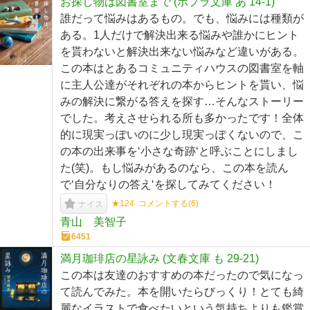
お探し物は図書室まで (ポプラ文庫 あ 14-1)
誰だって悩みはあるもの。でも、悩みには種類が
ある。1人だけで解決出来る悩みや誰かにヒント
を貰わないと解決出来ない悩みなど違いがある。
この本はとあるコミュニティハウスの図書室を軸
に主人公達がそれぞれの本からヒントを貰い、悩
みの解決に繋がる答えを探す…そんなストーリー
でした。考えさせられる所も多かったです！全体
的に現実っぽいのに少し現実っぽくないので、こ
の本の出来事を‘小さな奇跡‘と呼ぶことにしまし
た(笑)。もし悩みがあるのなら、この本を読ん
で‘自分なりの答え‘を探してみてください！
★124
コメントする(
6
)
ナイス
青山 美智子
6451
満月珈琲店の星詠み (文春文庫 も 29-21)
この本は友達のおすすめの本だったので気になっ
て読んでみた。本を開いたらびっくり！とても綺
麗なイラストで食べたいという気持ちよりも鑑賞