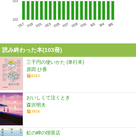
103
102
7/21
7/27
8/2
7/17
7/23
7/29
8/4
7/19
7/25
7/31
8/6
読み終わった本(
103
冊)
三千円の使いかた (単行本)
原田 ひ香
6103
おいしくて泣くとき
森沢明夫
3916
虹の岬の喫茶店