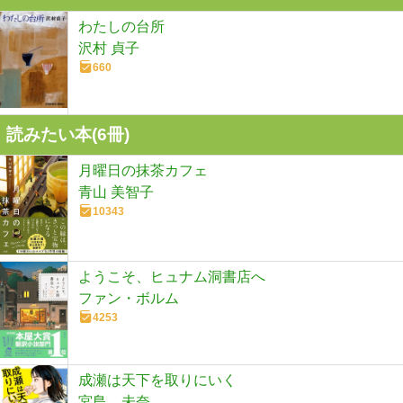
わたしの台所
沢村 貞子
660
読みたい本(
6
冊)
月曜日の抹茶カフェ
青山 美智子
10343
ようこそ、ヒュナム洞書店へ
ファン・ボルム
4253
成瀬は天下を取りにいく
宮島 未奈