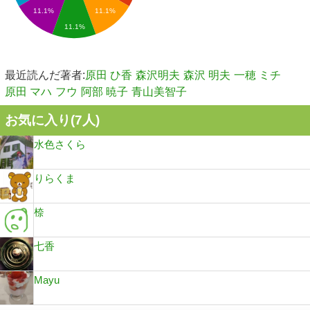
11.1%
11.1%
11.1%
最近読んだ著者:
原田 ひ香
森沢明夫
森沢 明夫
一穂 ミチ
原田 マハ
フウ
阿部 暁子
青山美智子
お気に入り(
7
人)
水色さくら
りらくま
㮈
七香
Mayu