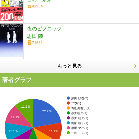
41984
夜のピクニック
恩田 陸
71551
もっと見る
著者グラフ
原田 ひ香(2)
フウ(1)
11.1%
青山美智子(1)
22.2%
森沢明夫(1)
11.1%
森沢 明夫(1)
阿部 暁子(1)
原田 マハ(1)
11.1%
11.1%
一穂 ミチ(1)