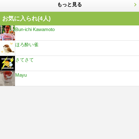
もっと見る
お気に入られ(
4
人)
Bun-ichi Kawamoto
ほろ酔い雀
さてさて
Mayu