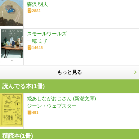
森沢 明夫
2882
スモールワールズ
一穂 ミチ
14645
もっと見る
読んでる本(
1
冊)
続あしながおじさん (新潮文庫)
ジーン・ウェブスター
491
積読本(
1
冊)