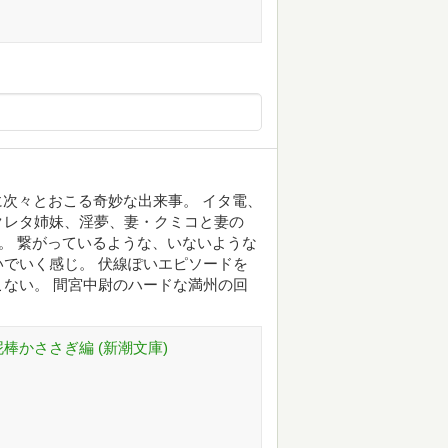
に次々とおこる奇妙な出来事。 イタ電、
クレタ姉妹、淫夢、妻・クミコと妻の
…。 繋がっているような、いないような
でいく感じ。 伏線ぽいエピソードを
ない。 間宮中尉のハードな満州の回
棒かささぎ編 (新潮文庫)