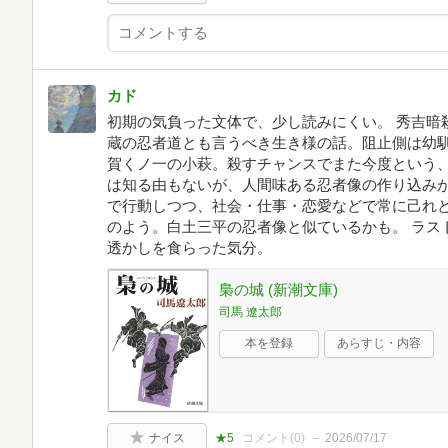
カド
初期の気負った文体で、少し読みにくい。 秀吉暗
蔵の忍者道とも言うべき生き様の話。阻止側は幼
賀くノ一の小萩。殺すチャンスでまた今度という、
は知る由もないが、人間味ある忍者像の作り込み
で行動しつつ、社会・仕事・恋愛などで常に己れ
のよう。白土三平の忍者像と似ているかも。 ラス
透かしを食らった気分。
梟の城 (新潮文庫)
司馬 遼太郎
本を登録
あらすじ・内容
ナイス
★5
コメント(
0
)
2026/07/17