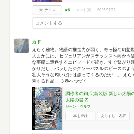
ナイス
★6
コメント(
0
)
2026/07/21
カド
えらく難物。物語の推進力が弱く、奇っ怪な幻想
大まかには、セヴェリアンがスラックスへ向かう
な事態に遭遇するエピソードが続き、すぐ繋がり迷
かりだし、バラしたジグソーパズルのピースのよ
壮大そうな匂いだけは漂ってくるのだが…。 えら
耗する作品。 ３巻へつづく
調停者の鉤爪(新装版 新しい太陽の書2
太陽の書 2)
ジーン・ウルフ
本を登録
あらすじ・内容