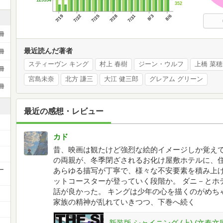
352
7/19
7/22
7/25
7/28
7/31
8/3
8/6
冊
最近読んだ著者
冊
スティーヴン キング
村上 春樹
ジーン・ウルフ
上橋 菜
冊
宮島未奈
北方 謙三
大江 健三郎
グレアム グリーン
冊
最近の感想・レビュー
カド
昔、映画は観たけど強烈な絵的イメージしか覚えてい
の両親が、冬季閉ざされるお化け屋敷ホテルに、
ー
あらゆる描写が丁寧で、様々な不安要素を積み上
ットコースターが登っていく段階か。 ダニ－とホ
話が良かった。 キングは少年の心を描くのがめち
家族の精神が乱れていきつつ、下巻へ続く
新装版 シャイニング (上) (文春文