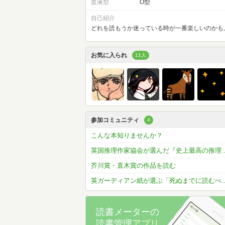
血液型
O型
自己紹介
どれを読もうか迷っている時が一番楽しいのかも
お気に入られ
11人
参加コミュニティ
4
こんな本知りませんか？
英国推理作家協会が選んだ『史上最高の
芥川賞・直木賞の作品を読む
英ガーディアン紙が選ぶ「死ぬまでに読むべ
読書メーターの
読書管理
アプリ