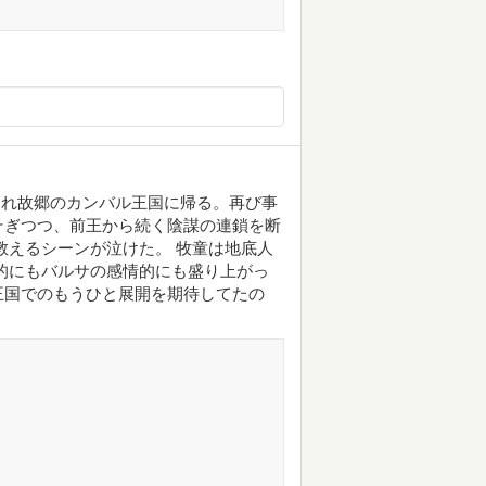
まれ故郷のカンバル王国に帰る。再び事
そぎつつ、前王から続く陰謀の連鎖を断
教えるシーンが泣けた。 牧童は地底人
的にもバルサの感情的にも盛り上がっ
王国でのもうひと展開を期待してたの