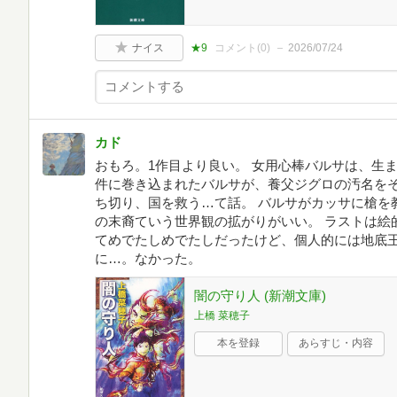
ナイス
★9
コメント(
0
)
2026/07/24
カド
おもろ。1作目より良い。 女用心棒バルサは、生
件に巻き込まれたバルサが、養父ジグロの汚名を
ち切り、国を救う…て話。 バルサがカッサに槍を
の末裔ていう世界観の拡がりがいい。 ラストは絵
てめでたしめでたしだったけど、個人的には地底
に…。なかった。
闇の守り人 (新潮文庫)
上橋 菜穂子
本を登録
あらすじ・内容