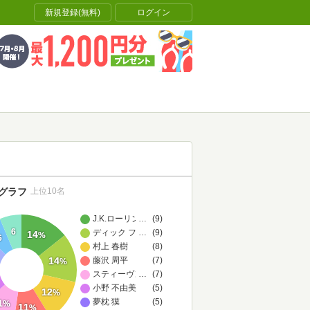
新規登録(無料)
ログイン
グラフ
上位10名
J.K.ローリング
…
(9)
6
ディック フランシス
…
(9)
14
%
6
村上 春樹
(8)
14
藤沢 周平
(7)
%
スティーヴン キング
…
(7)
小野 不由美
(5)
12
%
夢枕 獏
(5)
1
%
11
%