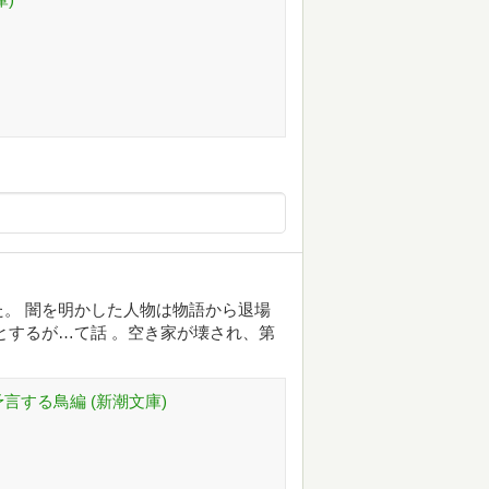
。 闇を明かした人物は物語から退場
とするが…て話 。空き家が壊され、第
言する鳥編 (新潮文庫)