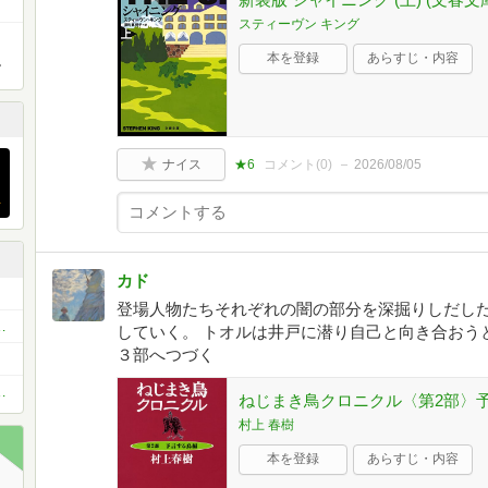
スティーヴン キング
本を登録
あらすじ・内容
。
ナイス
★6
コメント(
0
)
2026/08/05
カド
登場人物たちそれぞれの闇の部分を深掘りしだした
推理小説100冊』を読破しよう！
していく。 トオルは井戸に潜り自己と向き合おう
３部へつづく
き」必読小説1000冊を読破しよう！
ねじまき鳥クロニクル〈第2部〉予
村上 春樹
本を登録
あらすじ・内容