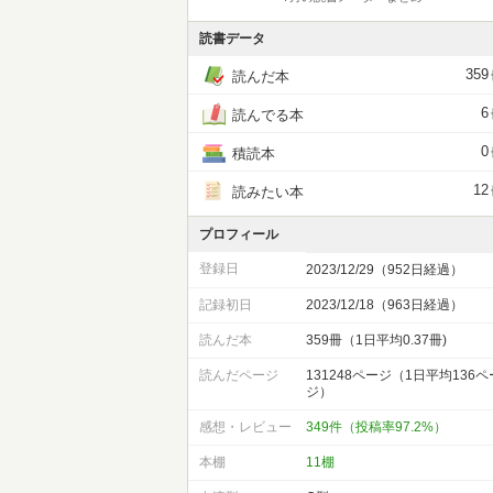
読書データ
359
読んだ本
6
読んでる本
0
積読本
12
読みたい本
プロフィール
登録日
2023/12/29（952日経過）
記録初日
2023/12/18（963日経過）
読んだ本
359冊（1日平均0.37冊)
読んだページ
131248ページ（1日平均136ペ
ジ）
感想・レビュー
349件（投稿率97.2%）
本棚
11棚