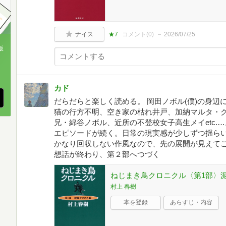
ナイス
★7
コメント(
0
)
2026/07/25
版
、
カド
だらだらと楽しく読める。 岡田ノボル(僕)の身辺
猫の行方不明、空き家の枯れ井戸、加納マルタ・
兄・綿谷ノボル、近所の不登校女子高生メイetc.
エピソードが続く。日常の現実感が少しずつ揺らい
かなり回収しない作風なので、先の展開が見えてこ
想話が終わり、第２部へつづく
ねじまき鳥クロニクル〈第1部〉泥
村上 春樹
本を登録
あらすじ・内容