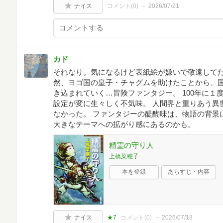
ナイス
コメント(
0
)
2026/07/21
カド
それなり。気になるけど表紙絵が嫌いで敬遠してたシ
然、ヨゴ国の皇子・チャグムを助けたことから、
き込まれていく…冒険ファンタジー。 100年に
設定が変に生々しく不気味。 人間界と重りあう異
なかった。 ファンタジーの醍醐味は、物語の背景に
大きなテーマへの拡がり感にあるのかも。
精霊の守り人
上橋菜穂子
本を登録
あらすじ・内容
ナイス
★7
コメント(
0
)
2026/07/18