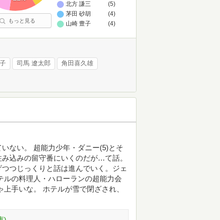
北方 謙三
(5)
茅田 砂胡
(4)
もっと見る
山崎 豊子
(4)
穂子
司馬 遼太郎
角田喜久雄
ない。 超能力少年・ダニー(5)とそ
住み込みの留守番にいくのだが…て話。
げつつじっくりと話は進んでいく。ジェ
テルの料理人・ハローランの超能力会
ゃ上手いな。 ホテルが雪で閉ざされ、
庫)