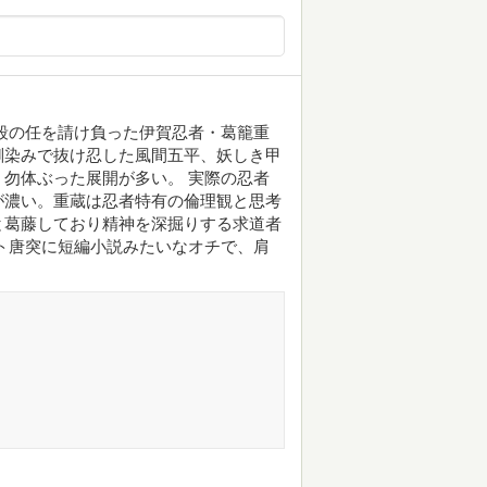
殺の任を請け負った伊賀忍者・葛籠重
馴染みで抜け忍した風間五平、妖しき甲
勿体ぶった展開が多い。 実際の忍者
が濃い。重蔵は忍者特有の倫理観と思考
と葛藤しており精神を深掘りする求道者
ト唐突に短編小説みたいなオチで、肩