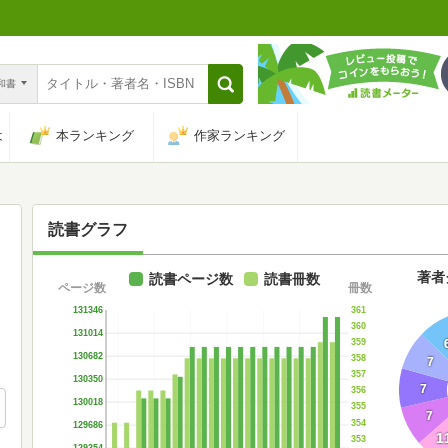
n和書
は
本ランキング
作家ランキング
読書グラフ
著者
読書ページ数
読書冊数
ページ数
冊数
361
131346
360
131014
359
130682
358
7
357
130350
7
356
130018
355
7
354
129686
1
353
129354