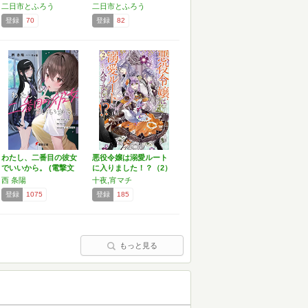
ちょ…
ちょ…
二日市とふろう
二日市とふろう
登録
70
登録
82
わたし、二番目の彼女
悪役令嬢は溺愛ルート
でいいから。 (電撃文
に入りました！？（2）
庫)
…
西 条陽
十夜,宵マチ
登録
1075
登録
185
もっと見る