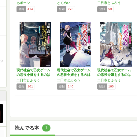
ちょ…
あボーン
とくめい
二日市とふろう
登録
414
登録
273
登録
59
つ
現代社会で乙女ゲーム
現代社会で乙女ゲーム
現代社会で乙女ゲーム
の悪役令嬢をするのは
の悪役令嬢をするのは
の悪役令嬢をするのは
ちょ…
ちょ…
ちょ…
二日市とふろう
二日市とふろう
二日市とふろう
登録
101
登録
140
登録
160
読んでる本
1