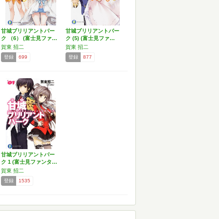
甘城ブリリアントパー
甘城ブリリアントパー
ク （6） (富士見ファ…
ク (5) (富士見ファ…
賀東 招二
賀東 招二
登録
699
登録
877
甘城ブリリアントパー
ク 1 (富士見ファンタ…
賀東 招二
登録
1535