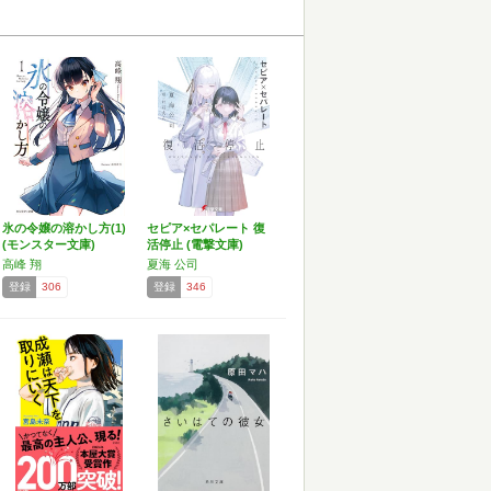
氷の令嬢の溶かし方(1)
セピア×セパレート 復
(モンスター文庫)
活停止 (電撃文庫)
高峰 翔
夏海 公司
登録
306
登録
346