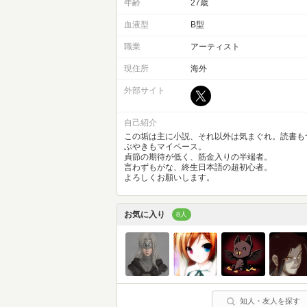
年齢
27歳
血液型
B型
職業
アーティスト
現住所
海外
外部サイト
自己紹介
この垢は主に小説、それ以外は気まぐれ。読書も
ぶやきもマイペース。
貞節の期待が低く、筋金入りの半端者。
言わずもがな、終生日本語の超初心者。
よろしくお願いします。
お気に入り
8人
知人・友人を探す