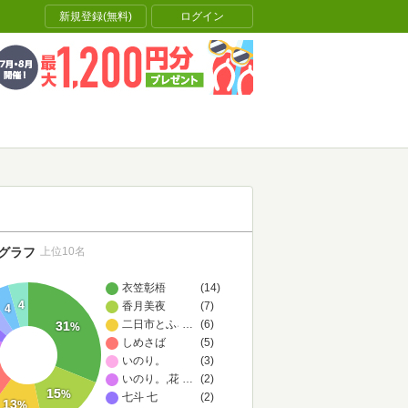
新規登録(無料)
ログイン
グラフ
上位10名
衣笠彰梧
(14)
4
香月美夜
(7)
4
二日市とふろう
…
(6)
31
%
しめさば
(5)
いのり。
(3)
いのり。,花ヶ田
…
(2)
15
%
七斗 七
(2)
13
%