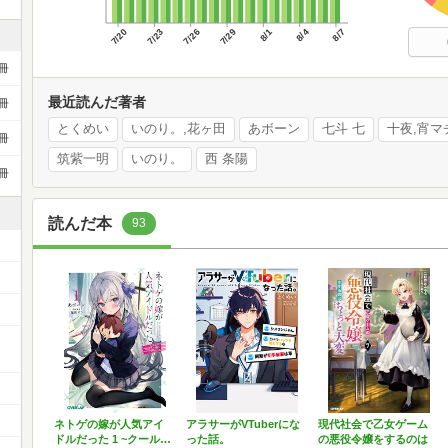
7/20
7/23
7/26
7/29
8/1
8/4
8/7
冊
最近読んだ著者
冊
とくめい
いのり。,花ヶ田
あボーン
七斗 七
十夜,宵マ
冊
筑紫一明
いのり。
西 条陽
冊
読んだ本
93
ネトゲの嫁が人気アイ
アラサーがVTuberにな
現代社会で乙女ゲーム
ドルだった 1 ~クール…
った話。
の悪役令嬢をするのは