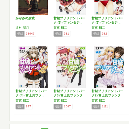
かがみの孤城
甘城ブリリアントパー
甘城ブリリアントパー
ク (8) (ファンタジ…
ク (7) (ファンタジ…
辻村 深月
賀東 招二
賀東 招二
登録
58947
登録
531
登録
582
甘城ブリリアントパー
甘城ブリリアントパー
甘城ブリリアントパー
ク (4) (富士見ファ…
ク3 (富士見ファンタ
ク2 (富士見ファンタ
ジ…
ジ…
賀東 招二
賀東 招二
賀東 招二
登録
977
登録
1097
登録
1111