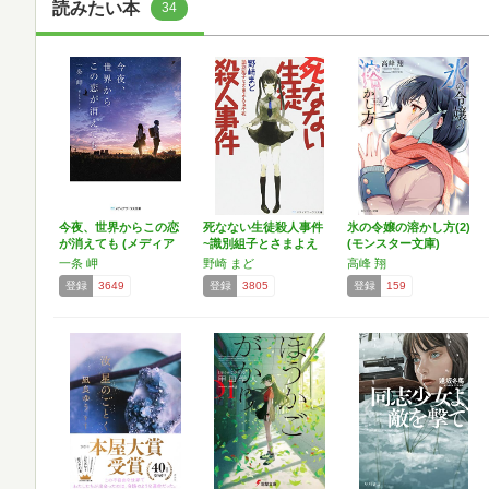
読みたい本
34
今夜、世界からこの恋
死なない生徒殺人事件
氷の令嬢の溶かし方(2)
が消えても (メディア
~識別組子とさまよえ
(モンスター文庫)
ワ…
る…
一条 岬
野崎 まど
高峰 翔
登録
3649
登録
3805
登録
159