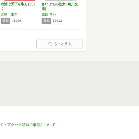
成瀬は天下を取りにい
さいはての彼女 (角川文
く
庫)
宮島 未奈
原田 マハ
登録
41996
登録
12512
もっと見る
イトアクセス情報の取得について