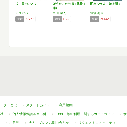
汝、星のごとく
ほうかごがかり (電撃文
同志少女よ、敵を撃て
庫)
凪良 ゆう
甲田 学人
逢坂 冬馬
登録
37777
登録
1132
登録
28442
ーターとは
スタートガイド
利用規約
社
個人情報保護基本方針
Cookie等の利用に関するガイドライン
サ
ご意見
法人・プレスお問い合わせ
リクエストコミュニティ