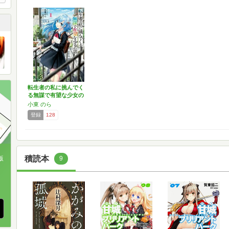
転生者の私に挑んでく
る無謀で有望な少女の
話 …
小東 のら
登録
128
積読本
9
版
、