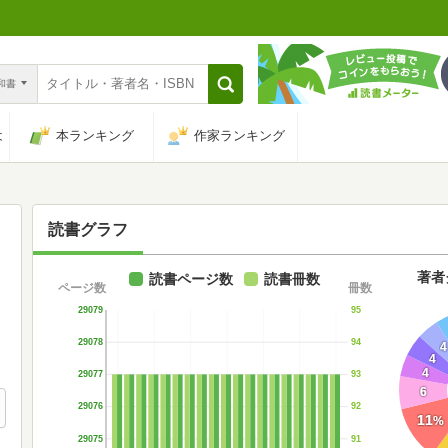
n和書
は
本ランキング
作家ランキング
読書グラフ
著者
読書ページ数
読書冊数
ページ数
冊数
29079
95
29078
94
4
4
4
29077
93
6
29076
92
11
%
29075
91