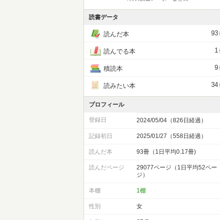
読書データ
93
読んだ本
1
読んでる本
9
積読本
34
読みたい本
プロフィール
登録日
2024/05/04（826日経過）
記録初日
2025/01/27（558日経過）
読んだ本
93冊（1日平均0.17冊)
読んだページ
29077ページ（1日平均52ペー
ジ）
本棚
1棚
性別
女