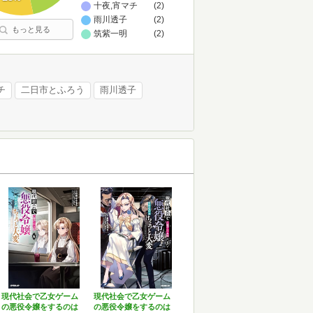
十夜,宵マチ
(2)
雨川透子
(2)
もっと見る
筑紫一明
(2)
チ
二日市とふろう
雨川透子
現代社会で乙女ゲーム
現代社会で乙女ゲーム
の悪役令嬢をするのは
の悪役令嬢をするのは