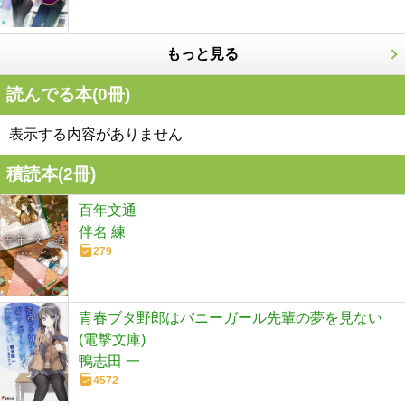
もっと見る
読んでる本(
0
冊)
表示する内容がありません
積読本(
2
冊)
百年文通
伴名 練
279
青春ブタ野郎はバニーガール先輩の夢を見ない
(電撃文庫)
鴨志田 一
4572