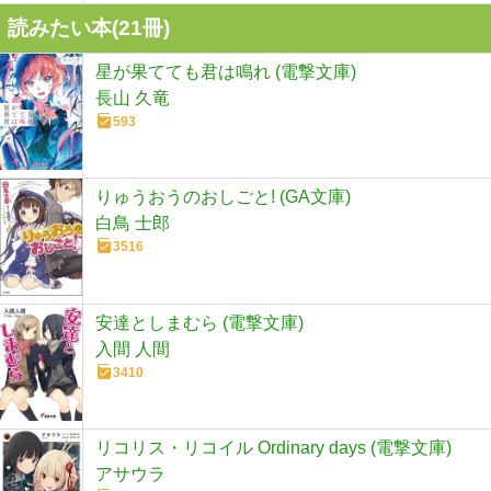
読みたい本(
21
冊)
星が果てても君は鳴れ (電撃文庫)
長山 久竜
593
りゅうおうのおしごと! (GA文庫)
白鳥 士郎
3516
安達としまむら (電撃文庫)
入間 人間
3410
リコリス・リコイル Ordinary days (電撃文庫)
アサウラ