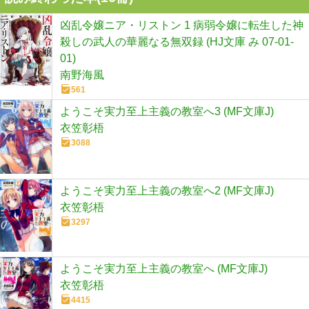
凶乱令嬢ニア・リストン 1 病弱令嬢に転生した神
殺しの武人の華麗なる無双録 (HJ文庫 み 07-01-
01)
南野海風
561
ようこそ実力至上主義の教室へ3 (MF文庫J)
衣笠彰梧
3088
ようこそ実力至上主義の教室へ2 (MF文庫J)
衣笠彰梧
3297
ようこそ実力至上主義の教室へ (MF文庫J)
衣笠彰梧
4415