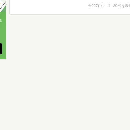
全227件中 1 - 20 件を表
版
、