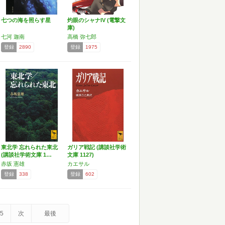
七つの海を照らす星
灼眼のシャナIV (電撃文
庫)
七河 迦南
高橋 弥七郎
登録
2890
登録
1975
東北学 忘れられた東北
ガリア戦記 (講談社学術
(講談社学術文庫 1…
文庫 1127)
赤坂 憲雄
カエサル
登録
338
登録
602
5
次
最後