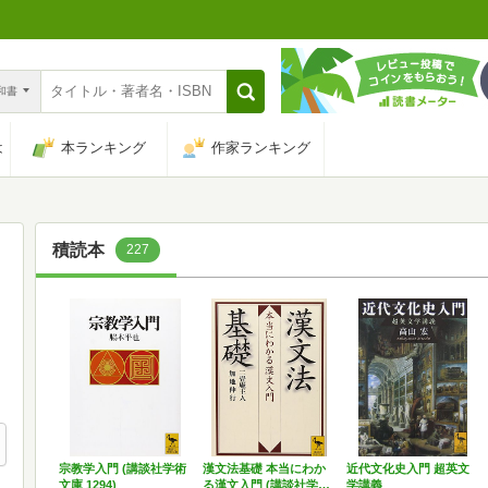
n和書
は
本ランキング
作家ランキング
積読本
227
宗教学入門 (講談社学術
漢文法基礎 本当にわか
近代文化史入門 超英文
文庫 1294)
る漢文入門 (講談社学…
学講義