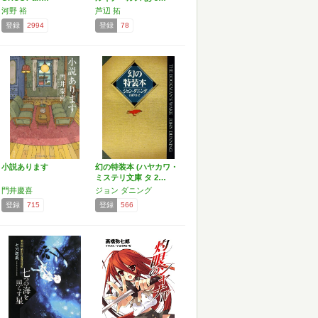
河野 裕
芦辺 拓
登録
2994
登録
78
小説あります
幻の特装本 (ハヤカワ・
ミステリ文庫 タ 2…
門井慶喜
ジョン ダニング
登録
715
登録
566