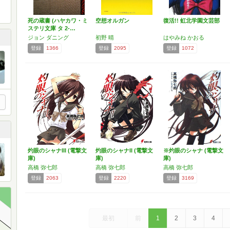
死の蔵書 (ハヤカワ・ミ
空想オルガン
復活!! 虹北学園文芸部
ステリ文庫 タ 2-…
ジョン ダニング
初野 晴
はやみね かおる
登録
1366
登録
2095
登録
1072
灼眼のシャナIII (電撃文
灼眼のシャナII (電撃文
※灼眼のシャナ (電撃文
庫)
庫)
庫)
高橋 弥七郎
高橋 弥七郎
高橋 弥七郎
登録
2063
登録
2220
登録
3169
最初
前
1
2
3
4