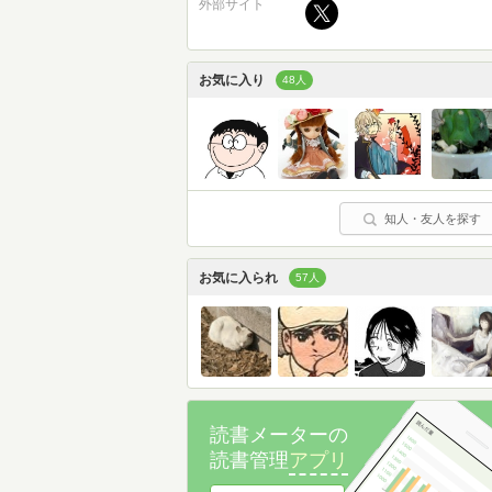
外部サイト
お気に入り
48人
知人・友人を探す
お気に入られ
57人
読書メーターの
読書管理
アプリ