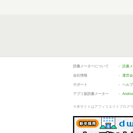
読書メーターについて
読書メ
会社情報
運営会
サポート
ヘルプ
アプリ版読書メーター
Andr
※本サイトはアフィリエイトプログ