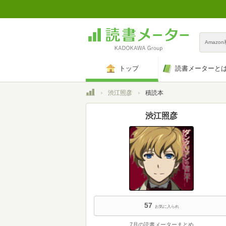
Amazo
トップ
読書メーターと
トップ
渋江照彦
積読本
渋江照彦
57
お気に入られ
7月の読書メーターまとめ