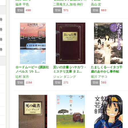
脇本 平也
二畳庵主人,加地 伸行
高山 宏
登録
498
登録
571
登録
663
冊
冊
冊
冊
ロードムービー (講談社
災いの古書 (ハヤカワ・
たましくる―イタコ千
ノベルス ツI- 1…
ミステリ文庫 タ 2…
歳のあやかし事件帖
(新…
辻村 深月
ジョン ダニング
堀川 アサコ
登録
1184
登録
271
登録
593
ー