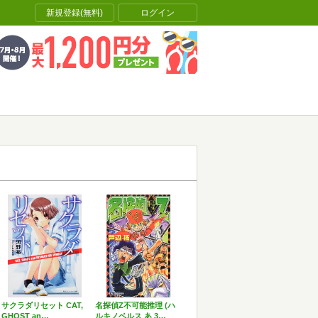
新規登録(無料)
ログイン
サクラダリセット CAT,
名探偵Z不可能推理 (ハ
GHOST an…
ルキノベルス あ 3…