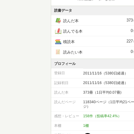
読書データ
373
読んだ本
0
読んでる本
227
積読本
0
読みたい本
プロフィール
登録日
2011/11/16（5380日経過）
記録初日
2011/11/16（5380日経過）
読んだ本
373冊（1日平均0.07冊)
読んだページ
118340ページ（1日平均21ペ
ジ）
感想・レビュー
158件（投稿率42.4%）
本棚
1棚