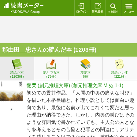
ログイン
新規登録
本を探
那由田 忠
さんの読んだ本 (1203冊)
読んだ本
読んでる本
積読本
読みたい本
（1203冊）
（73冊）
（6冊）
（221冊）
慟哭 (創元推理文庫) (創元推理文庫 M ぬ 1-1)
初めての貫井作品、「人間の中奥の痛切な叫び」
を描いた本格長編と。推理小説としては面白い趣
向であり、最後に名前が出てこなくて変だと思っ
た理由が納得できた。しかし、内奥の叫びはその
ような雰囲気で書かれていても、主人公の人とな
りを考えるとその苦悩と犯罪との関連にリアリテ
ィを感じることはできなかった。感動がなかった