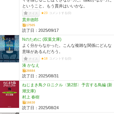
ということ。もう貫井はいいかな。
★23
コメントする(
0
)
ナイス
貫井徳郎
17505
読了日：
2025/09/17
Nのために (双葉文庫)
よく分からなかった。こんな複雑な関係にどんな
意味があるんだろう。
★18
コメントする(
0
)
ナイス
湊 かなえ
26684
読了日：
2025/08/31
ねじまき鳥クロニクル〈第2部〉予言する鳥編 (新
潮文庫)
村上 春樹
16630
読了日：
2025/08/24