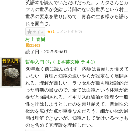
英語本を読んでいただけだった。ナカタさんとカ
フカの世界が交錯し時間のない別世界という村上
世界の要素を散りばめて、青春の生き様から語ら
れる面白さ。
★31
コメントする(
0
)
ナイス
村上 春樹
31403
読了日：
2025/06/01
哲学入門 (ちくま学芸文庫 ラ 4-1)
30年近く前に読んだはず。内容は冒頭しか覚えて
いない。真理と知識の違いやらが設定なく展開さ
れる。理解が難しい。ラッセルが最も唯物論的だ
った時期の書なので、全ては面識という体験が必
要だと強調される。イギリス経験論が論理や一般
性を排除しようとしたのを乗り越えて、普遍性の
概念を広げた点が重要なんだろう。細かい概念展
開は理解できないが、知識として受けいるべきも
のを含めて真理論を理解したい。