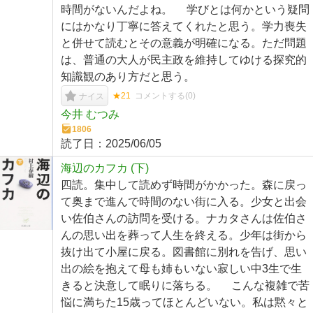
時間がないんだよね。 学びとは何かという疑問
にはかなり丁寧に答えてくれたと思う。学力喪失
と併せて読むとその意義が明確になる。ただ問題
は、普通の大人が民主政を維持してゆける探究的
知識観のあり方だと思う。
★21
コメントする(
0
)
ナイス
今井 むつみ
1806
読了日：
2025/06/05
海辺のカフカ (下)
四読。集中して読めず時間がかかった。森に戻っ
て奥まで進んで時間のない街に入る。少女と出会
い佐伯さんの訪問を受ける。ナカタさんは佐伯さ
んの思い出を葬って人生を終える。少年は街から
抜け出て小屋に戻る。図書館に別れを告げ、思い
出の絵を抱えて母も姉もいない寂しい中3生で生
きると決意して眠りに落ちる。 こんな複雑で苦
悩に満ちた15歳ってほとんどいない。私は黙々と