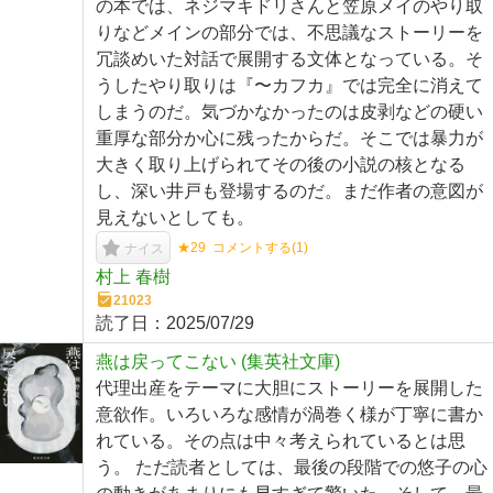
の本では、ネジマキドリさんと笠原メイのやり取
りなどメインの部分では、不思議なストーリーを
冗談めいた対話で展開する文体となっている。そ
うしたやり取りは『〜カフカ』では完全に消えて
しまうのだ。気づかなかったのは皮剥などの硬い
重厚な部分か心に残ったからだ。そこでは暴力が
大きく取り上げられてその後の小説の核となる
し、深い井戸も登場するのだ。まだ作者の意図が
見えないとしても。
★29
コメントする(
1
)
ナイス
村上 春樹
21023
読了日：
2025/07/29
燕は戻ってこない (集英社文庫)
代理出産をテーマに大胆にストーリーを展開した
意欲作。いろいろな感情が渦巻く様が丁寧に書か
れている。その点は中々考えられているとは思
う。 ただ読者としては、最後の段階での悠子の心