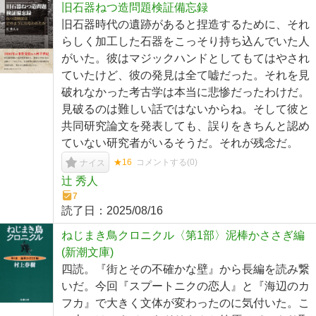
旧石器ねつ造問題検証備忘録
旧石器時代の遺跡があると捏造するために、それ
らしく加工した石器をこっそり持ち込んでいた人
がいた。彼はマジックハンドとしてもてはやされ
ていたけど、彼の発見は全て嘘だった。それを見
破れなかった考古学は本当に悲惨だったわけだ。
見破るのは難しい話ではないからね。そして彼と
共同研究論文を発表しても、誤りをきちんと認め
ていない研究者がいるそうだ。それが残念だ。
★16
コメントする(
0
)
ナイス
辻 秀人
7
読了日：
2025/08/16
ねじまき鳥クロニクル〈第1部〉泥棒かささぎ編
(新潮文庫)
四読。『街とその不確かな壁』から長編を読み繋
いだ。今回『スプートニクの恋人』と『海辺のカ
フカ』で大きく文体が変わったのに気付いた。こ