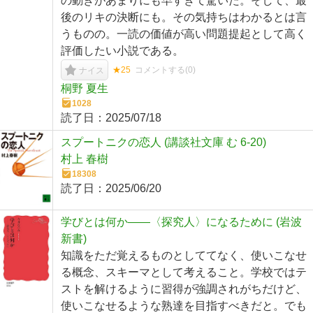
の動きがあまりにも早すぎて驚いた。そして、最
後のリキの決断にも。その気持ちはわかるとは言
うものの。一読の価値が高い問題提起として高く
評価したい小説である。
★25
コメントする(
0
)
ナイス
桐野 夏生
1028
読了日：
2025/07/18
スプートニクの恋人 (講談社文庫 む 6-20)
村上 春樹
18308
読了日：
2025/06/20
学びとは何か――〈探究人〉になるために (岩波
新書)
知識をただ覚えるものとしててなく、使いこなせ
る概念、スキーマとして考えること。学校ではテ
ストを解けるように習得が強調されがちだけど、
使いこなせるような熟達を目指すべきだと。でも