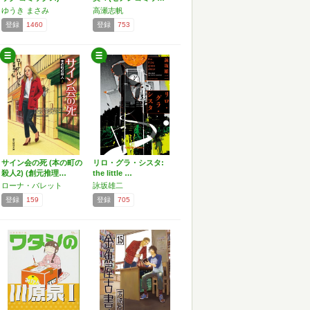
ゆうき まさみ
高瀬志帆
登録
1460
登録
753
サイン会の死 (本の町の
リロ・グラ・シスタ:
殺人2) (創元推理…
the little …
ローナ・バレット
詠坂雄二
登録
159
登録
705