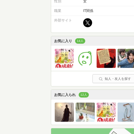
性別
女
職業
IT関係
外部サイト
お気に入り
14人
知人・友人を探す
お気に入られ
12人