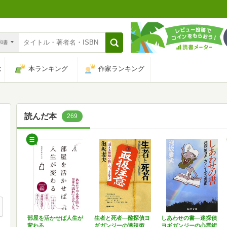
n和書
は
本ランキング
作家ランキング
読んだ本
269
部屋を活かせば人生が
生者と死者―酩探偵ヨ
しあわせの書―迷探偵
変わる
ギガンジーの透視術
ヨギガンジーの心霊術