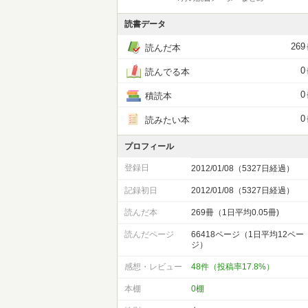
読書データ
269
読んだ本
0
読んでる本
0
積読本
0
読みたい本
プロフィール
登録日
2012/01/08（5327日経過）
記録初日
2012/01/08（5327日経過）
読んだ本
269冊（1日平均0.05冊)
読んだページ
66418ページ（1日平均12ペー
ジ）
感想・レビュー
48件（投稿率17.8%）
本棚
0棚