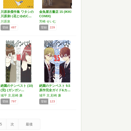
川原泉傑作集 ワタシの
金魚屋古書店 15 (IKKI
川原泉I (花とゆめC…
COMIX)
川原泉
芳崎 せいむ
登録
487
登録
229
絶園のテンペスト (10)
絶園のテンペスト 9.5
(完) (ガンガン…
原作完全ガイド&カ…
城平 京,彩崎 廉
城平 京,彩崎 廉
登録
797
登録
123
5
次
最後