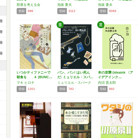
(新…
(…
部屋を考える会
泡坂 妻夫
泡坂 妻夫
登録
898
登録
3112
登録
6066
冊
冊
冊
冊
いつかティファニーで
バン、バン! はい死ん
本の逆襲 (ideaink 〈ア
朝食を ４ (BUNC…
だ: ミュリエル・スパ…
イデアインク…
マキ ヒロチ
ミュリエル・スパーク
内沼 晋太郎
登録
1201
登録
782
登録
892