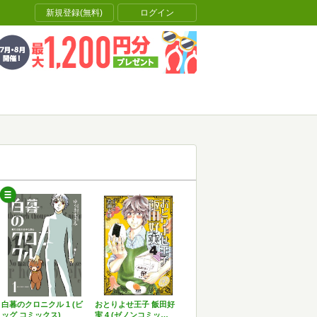
新規登録(無料)
ログイン
白暮のクロニクル 1 (ビ
おとりよせ王子 飯田好
ッグ コミックス)
実 4 (ゼノンコミッ…