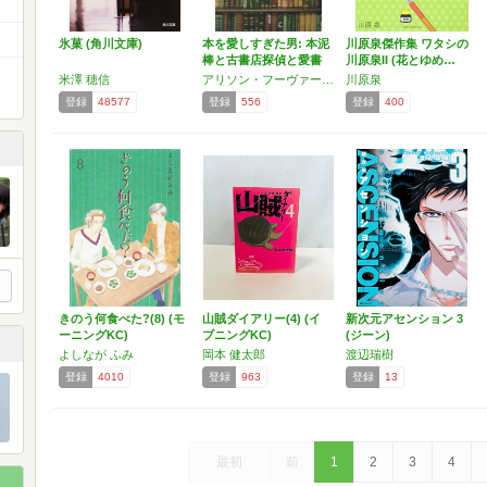
氷菓 (角川文庫)
本を愛しすぎた男: 本泥
川原泉傑作集 ワタシの
棒と古書店探偵と愛書
川原泉II (花とゆめ…
狂
米澤 穂信
アリソン・フーヴァー・バートレット
川原泉
登録
48577
登録
556
登録
400
きのう何食べた?(8) (モ
山賊ダイアリー(4) (イ
新次元アセンション 3
ーニングKC)
ブニングKC)
(ジーン)
よしなが ふみ
岡本 健太郎
渡辺瑞樹
登録
4010
登録
963
登録
13
最初
前
1
2
3
4