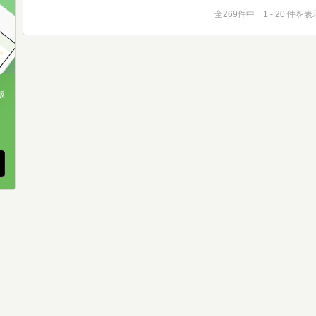
全269件中 1 - 20 件を表
版
、