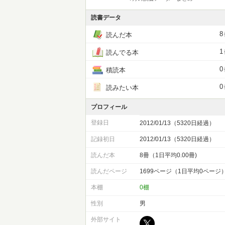
読書データ
8
読んだ本
1
読んでる本
0
積読本
0
読みたい本
プロフィール
登録日
2012/01/13（5320日経過）
記録初日
2012/01/13（5320日経過）
読んだ本
8冊（1日平均0.00冊)
読んだページ
1699ページ（1日平均0ページ
本棚
0棚
性別
男
外部サイト