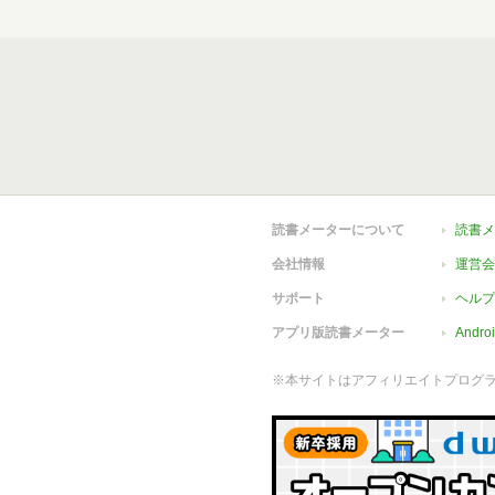
読書メーターについて
読書メ
会社情報
運営会
サポート
ヘルプ
アプリ版読書メーター
Andr
※本サイトはアフィリエイトプログ