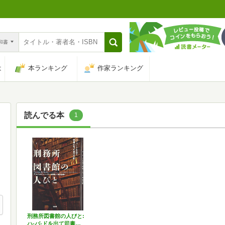
n和書
は
本ランキング
作家ランキング
読んでる本
1
刑務所図書館の人びと:
ハ-バ-ドを出て司書…