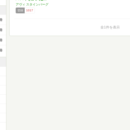
アヴィ スタインバーグ
登録
1017
冊
全1件を表示
冊
冊
冊
）