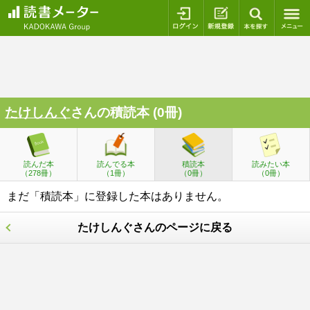
ログイン
新規登録
本を探
たけしんぐ
さんの積読本 (0冊)
読んだ本
読んでる本
積読本
読みたい本
（278冊）
（1冊）
（0冊）
（0冊）
まだ「積読本」に登録した本はありません。
たけしんぐさんのページに戻る