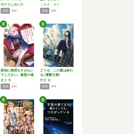
理不尽な孫の手
ミチオ・カク
登録
428
登録
183
探偵に推理をさせない
どうせ、この夏は終わ
でください。最悪の場
る (電撃文庫)
合、…
夜方 宵
野宮 有
登録
243
登録
454