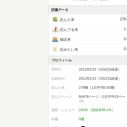
読書データ
278
読んだ本
1
読んでる本
0
積読本
0
読みたい本
プロフィール
登録日
2012/01/15（5320日経過）
記録初日
2012/01/13（5322日経過）
読んだ本
278冊（1日平均0.05冊)
読んだページ
84476ページ（1日平均15ペー
ジ）
感想・レビュー
268件（投稿率96.4%）
本棚
0棚