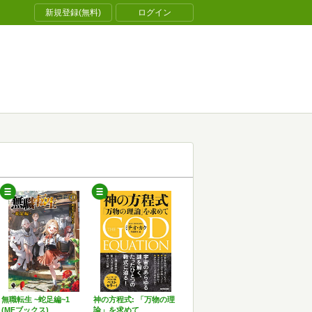
新規登録(無料)
ログイン
無職転生 ~蛇足編~1
神の方程式: 「万物の理
(MFブックス)
論」を求めて