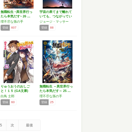
無職転生 ~異世界行っ
宇宙の果てまで離れて
たら本気だす~ 26 …
いても、つながってい
る:…
理不尽な孫の手
ジョージ・マッサー
登録
607
登録
88
りゅうおうのおしご
無職転生 ～異世界行っ
と！１５ (GA文庫)
たら本気だす～ 25 …
白鳥 士郎
理不尽な孫の手
登録
60
登録
25
5
次
最後