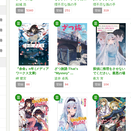
結城 浩
理不尽な孫の手
理不尽な孫の手
登録
5340
登録
251
登録
319
冊
冊
冊
冊
『余命』n年 (メディア
ざつ旅謎-That's
探偵に推理をさせない
ワークス文庫)
"Mystery" …
でください。最悪の場
合、…
岬 鷺宮
逆井 卓馬
夜方 宵
登録
66
登録
94
登録
104