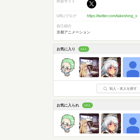
外部サイト
URL/ブログ
https://twitter.com/takeshing_x
自己紹介
京都アニメーション
お気に入り
14人
知人・友人を探す
お気に入られ
14人