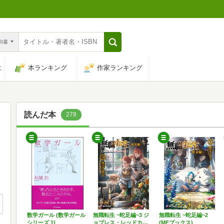
n和書
は
本ランキング
作家ランキング
読んだ本
278
数学ガール (数学ガール
無職転生 ~蛇足編~3 ジ
無職転生 ~蛇足編~2
シリーズ 1)
ョブレス・レッドカ…
(MFブックス)