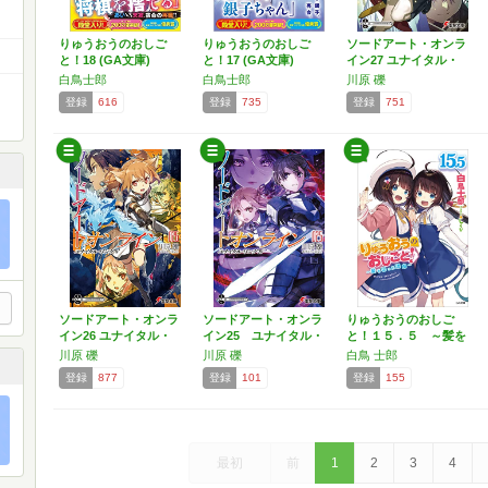
りゅうおうのおしご
りゅうおうのおしご
ソードアート・オンラ
と！18 (GA文庫)
と！17 (GA文庫)
イン27 ユナイタル・
リ…
白鳥士郎
白鳥士郎
川原 礫
登録
616
登録
735
登録
751
ソードアート・オンラ
ソードアート・オンラ
りゅうおうのおしご
イン26 ユナイタル・
イン25 ユナイタル・
と！１５．５ ～髪を
リ…
リ…
切った…
川原 礫
川原 礫
白鳥 士郎
登録
877
登録
101
登録
155
最初
前
1
2
3
4