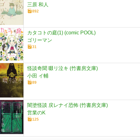
三原 和人
892
カタコトの庭(1) (comic POOL)
ゴリーマン
31
怪談奇聞 啜リ泣キ (竹書房文庫)
小田 イ輔
89
闇塗怪談 戻レナイ恐怖 (竹書房文庫)
営業のK
125