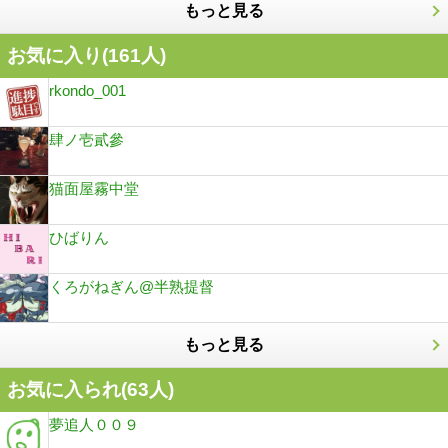
もっと見る
お気に入り(
161
人)
rkondo_001
肆ノ壱貳參
猫面屋霧中堂
ひばりん
くろがねぎん@半熟提督
もっと見る
お気に入られ(
63
人)
夢追人００９