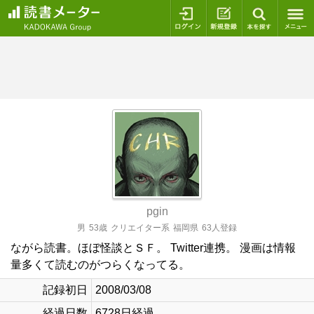
ログイン
新規登録
本を探
pgin
男
53歳
クリエイター系
福岡県
63人登録
ながら読書。ほぼ怪談とＳＦ。 Twitter連携。 漫画は情報
量多くて読むのがつらくなってる。
記録初日
2008/03/08
経過日数
6728日経過