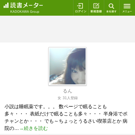
ログイン
新規登録
本を探
るん
女
31人登録
小説は睡眠薬です。。。 数ページで眠ることも
多々・・・ 表紙だけで眠ることも多々・・・ 半身浴でポ
チャンとか・・・ でも～ちょっとうるさい喫茶店とか 病
院の…
→続きを読む