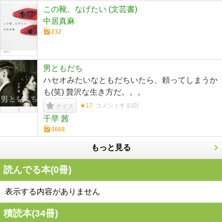
この靴、なげたい (文芸書)
中居真麻
232
男ともだち
ハセオみたいなともだちいたら、頼ってしまうか
も(笑) 贅沢な生き方だ。。。
★17
コメントする(
0
)
ナイス
千早 茜
4668
もっと見る
読んでる本(
0
冊)
表示する内容がありません
積読本(
34
冊)