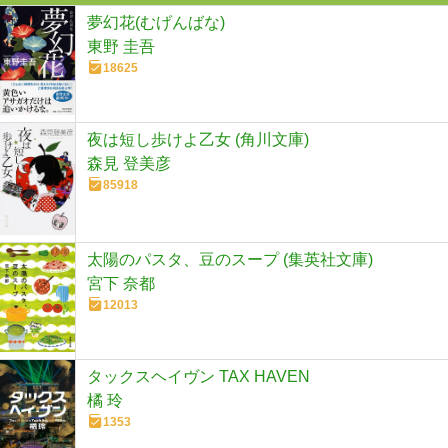
夢幻花(むげんばな)
東野 圭吾
18625
夜は短し歩けよ乙女 (角川文庫)
森見 登美彦
85918
太陽のパスタ、豆のスープ (集英社文庫)
宮下 奈都
12013
タックスヘイヴン TAX HAVEN
橘 玲
1353