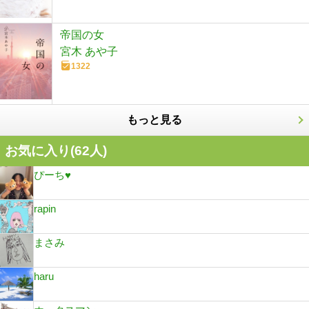
帝国の女
宮木 あや子
1322
もっと見る
お気に入り(
62
人)
ぴーち♥
rapin
まさみ
haru