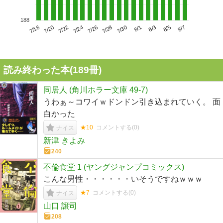
188
7/22
7/28
8/3
7/18
7/24
7/30
8/5
7/20
7/26
8/1
8/7
読み終わった本(
189
冊)
同居人 (角川ホラー文庫 49-7)
うわぁ～コワイｗドンドン引き込まれていく。 面
白かった
★10
コメントする(
0
)
ナイス
新津 きよみ
240
不倫食堂 1 (ヤングジャンプコミックス)
こんな男性・・・・・・いそうですねｗｗｗ
★7
コメントする(
0
)
ナイス
山口 譲司
208