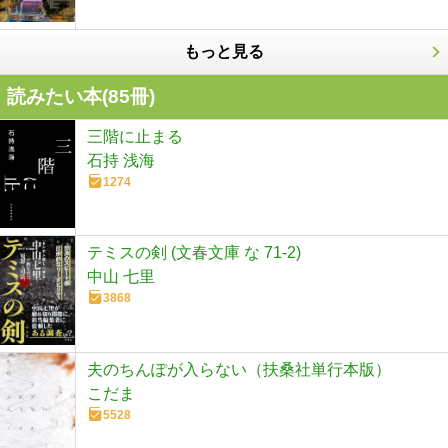
もっと見る
読みたい本(
85
冊)
三階に止まる
石持 浅海
1274
テミスの剣 (文春文庫 な 71-2)
中山 七里
3868
夫のちんぽが入らない（扶桑社単行本版）
こだま
5528