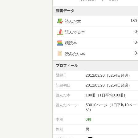
読書データ
180
読んだ本
0
読んでる本
0
積読本
0
読みたい本
プロフィール
登録日
2012/03/20（5254日経過）
記録初日
2012/03/20（5254日経過）
読んだ本
180冊（1日平均0.03冊)
読んだページ
53010ページ（1日平均10ペー
ジ）
本棚
0棚
性別
男