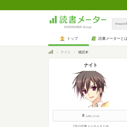
Amazo
トップ
読書メーターと
トップ
ナイト
積読本
ナイト
8
お気に入られ
7月の読書メーターまとめ