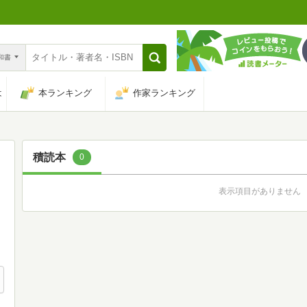
n和書
は
本ランキング
作家ランキング
積読本
0
表示項目がありません