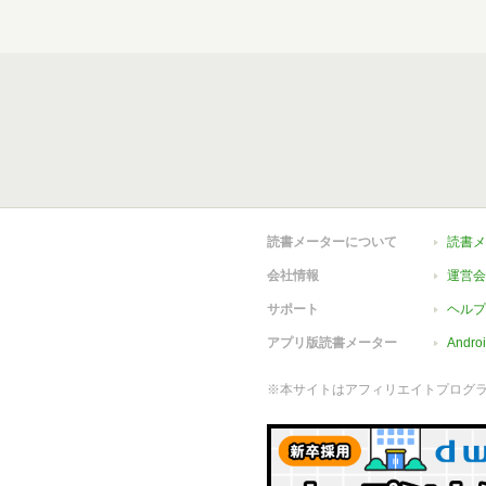
読書メーターについて
読書メ
会社情報
運営会
サポート
ヘルプ
アプリ版読書メーター
Andr
※本サイトはアフィリエイトプログ