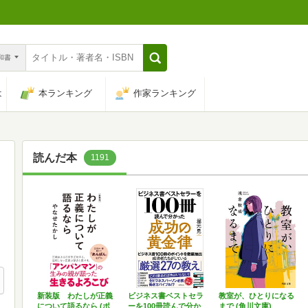
n和書
は
本ランキング
作家ランキング
読んだ本
1191
新装版 わたしが正義
ビジネス書ベストセラ
教室が、ひとりになる
について語るなら (ポ
ーを100冊読んで分か
まで (角川文庫)