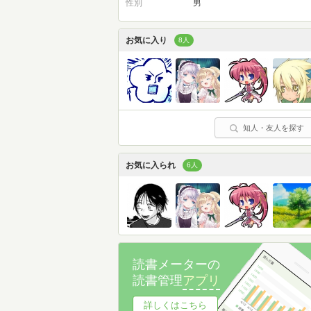
性別
男
お気に入り
8人
知人・友人を探す
お気に入られ
6人
読書メーターの
読書管理
アプリ
詳しくはこちら