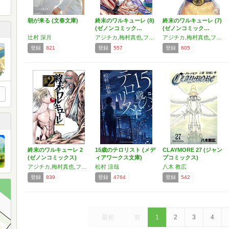
朝が来る (文春文庫)
終末のワルキューレ (8)
終末のワルキューレ (7)
(ゼノンコミック…
(ゼノンコミック…
辻村 深月
アジチカ,梅村真也,フクイタクミ
アジチカ,梅村真也,フクイタクミ
登録
821
登録
557
登録
605
終末のワルキューレ 2
15歳のテロリスト (メデ
CLAYMORE 27 (ジャン
(ゼノンコミックス)
ィアワークス文庫)
プコミックス)
アジチカ,梅村真也,フクイタクミ
松村 涼哉
八木 教広
登録
839
登録
4764
登録
542
最初
前
1
2
3
4