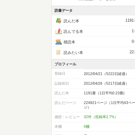
読書データ
1191
読んだ本
1
読んでる本
0
積読本
22
読みたい本
プロフィール
登録日
2012/04/21（5222日経過）
記録初日
2012/04/26（5217日経過）
読んだ本
1191冊（1日平均0.23冊)
読んだページ
224921ページ（1日平均43ペ
ジ）
感想・レビュー
32件（投稿率2.7%）
本棚
0棚