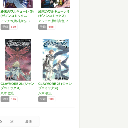
終末のワルキューレ (6)
終末のワルキューレ 5
(ゼノンコミック…
(ゼノンコミックス)
アジチカ,梅村真也,フクイタクミ
アジチカ,梅村真也,フクイタクミ
登録
639
登録
656
CLAYMORE 26 (ジャン
CLAYMORE 25 (ジャン
プコミックス)
プコミックス)
八木 教広
八木 教広
登録
516
登録
508
5
次
最後