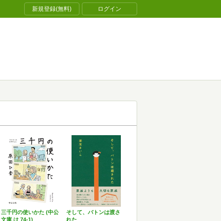
新規登録(無料)
ログイン
三千円の使いかた (中公
そして、バトンは渡さ
文庫 は 74-1)
れた