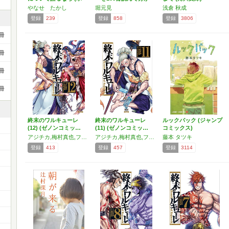
プ…
っ…
やなせ たかし
堀元見
浅倉 秋成
登録
239
登録
858
登録
3806
冊
冊
冊
冊
終末のワルキューレ
終末のワルキューレ
ルックバック (ジャンプ
(12) (ゼノンコミッ…
(11) (ゼノンコミッ…
コミックス)
アジチカ,梅村真也,フクイタクミ
アジチカ,梅村真也,フクイタクミ
藤本 タツキ
登録
413
登録
457
登録
3114
ー