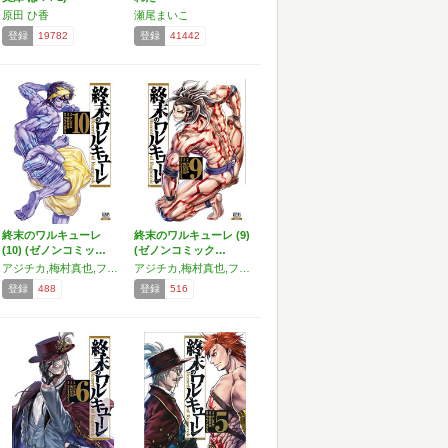
原田 ひ香
瀬尾まいこ
登録
19782
登録
41442
終末のワルキューレ
終末のワルキューレ (9)
(10) (ゼノンコミッ…
(ゼノンコミック…
アジチカ,梅村真也,フクイタクミ
アジチカ,梅村真也,フクイタクミ
登録
488
登録
516