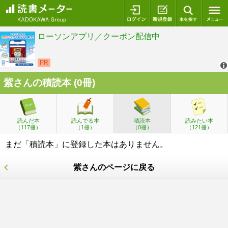
ログイン
新規登録
本を探
紫
さんの積読本 (0冊)
読んだ本
読んでる本
積読本
読みたい本
（117冊）
（1冊）
（0冊）
（121冊）
まだ「積読本」に登録した本はありません。
紫さんのページに戻る