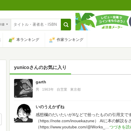
n和書
は
本ランキング
作家ランキング
yunico
さんのお気に入り
garth
13
男
1963年
自営業
東京都
いのうえかずね
感想欄のだいたいがXなどで拾ったものの引用文で
（https://note.com/inouekazune）
AIに本の解説をさ
（https://www.youtube.com/@Works_