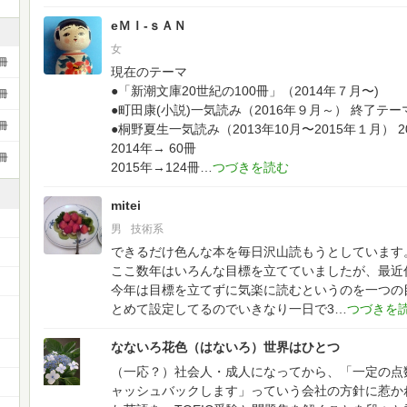
eＭＩ-ｓＡＮ
女
冊
現在のテーマ
●「新潮文庫20世紀の100冊」（2014年７月〜)
冊
●町田康(小説)一気読み（2016年９月～）
終了テー
冊
●桐野夏生一気読み（2013年10月〜2015年１月）
2014年→ 60冊
冊
2015年→124冊
mitei
男
技術系
できるだけ色んな本を毎日沢山読もうとしています
ここ数年はいろんな目標を立てていましたが、最近
今年は目標を立てずに気楽に読むというのを一つの
とめて設定してるのでいきなり一日で3
なないろ花色（はないろ）世界はひとつ
（一応？）社会人・成人になってから、「一定の点数
ャッシュバックします」っていう会社の方針に惹か