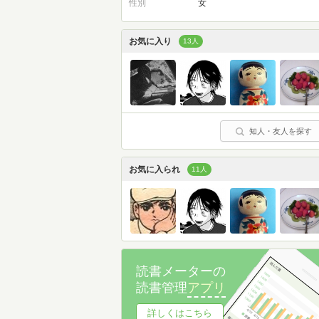
性別
女
お気に入り
13人
知人・友人を探す
お気に入られ
11人
読書メーターの
読書管理
アプリ
詳しくはこちら