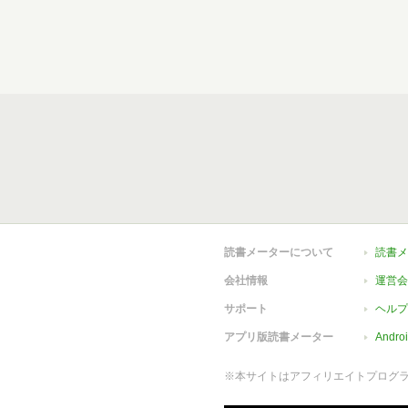
読書メーターについて
読書メ
会社情報
運営会
サポート
ヘルプ
アプリ版読書メーター
Andr
※本サイトはアフィリエイトプログ