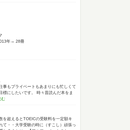
マ
2013年→ 28冊
。
仕事もプライベートもあまりにも忙しくて
目標にしたいです。
時々昔読んだ本をま
を超えるとTOEICの受験料を一定額キ
れて・・大学受験の時に（すこし）頑張っ