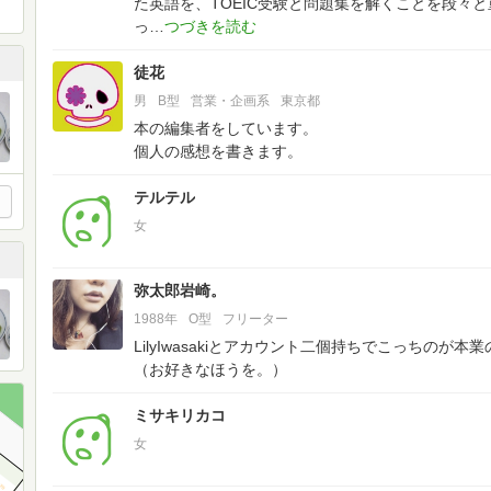
た英語を、TOEIC受験と問題集を解くことを段々
っ
徒花
男
B型
営業・企画系
東京都
本の編集者をしています。
個人の感想を書きます。
テルテル
女
弥太郎岩崎。
1988年
O型
フリーター
LilyIwasakiとアカウント二個持ちでこっちのが
（お好きなほうを。）
ミサキリカコ
女