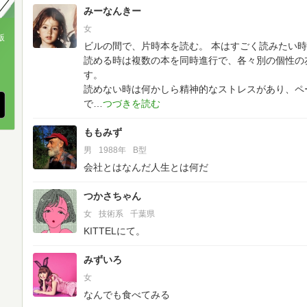
みーなんきー
女
版
ビルの間で、片時本を読む。
本はすごく読みたい時
読める時は複数の本を同時進行で、各々別の個性の
、
す。
読めない時は何かしら精神的なストレスがあり、ペ
で
ももみず
男
1988年
B型
会社とはなんだ人生とは何だ
つかさちゃん
女
技術系
千葉県
KITTELにて。
みずいろ
女
なんでも食べてみる