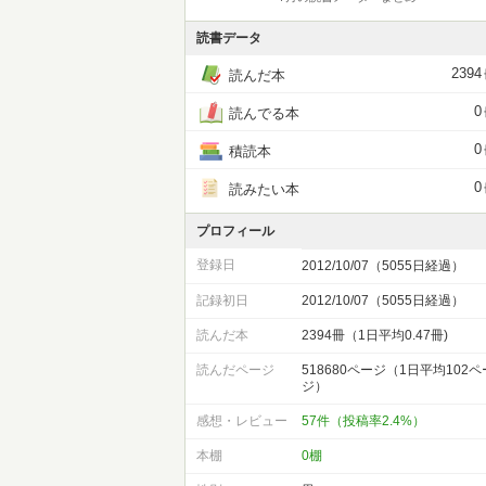
読書データ
2394
読んだ本
0
読んでる本
0
積読本
0
読みたい本
プロフィール
登録日
2012/10/07（5055日経過）
記録初日
2012/10/07（5055日経過）
読んだ本
2394冊（1日平均0.47冊)
読んだページ
518680ページ（1日平均102ペ
ジ）
感想・レビュー
57件（投稿率2.4%）
本棚
0棚