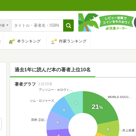
n和書
は
本ランキング
作家ランキング
過去1年に読んだ本の著者上位10名
著者グラフ
上位10名
アンソニー・ホロヴィ…
WORLD SOCC…
ジム・ロジャーズ
8
21
%
8
田村 正紀
8
8
井上崇通