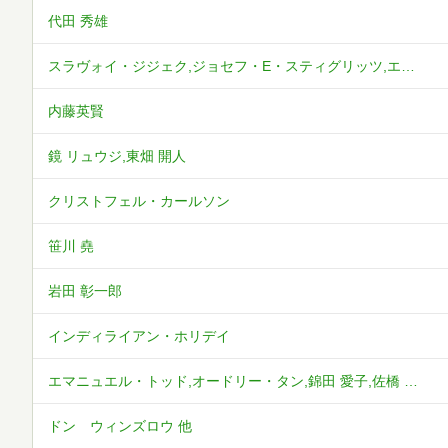
代田 秀雄
スラヴォイ・ジジェク,ジョセフ・E・スティグリッツ,エリック・カウフマン,ジェイソン・ヒッケル,ジョセフ・ヘンリック,ジャック・アタリ,ミチオ・カク,ジェレミー・リフキン
内藤英賢
鏡 リュウジ,東畑 開人
クリストフェル・カールソン
笹川 堯
岩田 彰一郎
インディライアン・ホリデイ
エマニュエル・トッド,オードリー・タン,錦田 愛子,佐橋 亮,モニカ・トフト
ドン ウィンズロウ 他