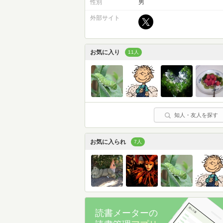
性別
男
外部サイト
お気に入り
11人
知人・友人を探す
お気に入られ
7人
読書メーターの