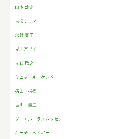
山本 雄史
吉松 こころ
永野 寛子
児玉万里子
立石 敬之
ミヒャエル・ケンペ
横山 禎徳
吉川 圭三
ダニエル・ラスムッセン
キーチ・ヘイギー