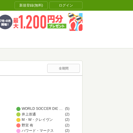
新規登録(無料)
ログイン
全期間
WORLD SOCCER DIGEST 編集部
…
(5)
井上崇通
(2)
M・W・クレイヴン
(2)
野宮 有
(2)
ハワード・マークス
(2)