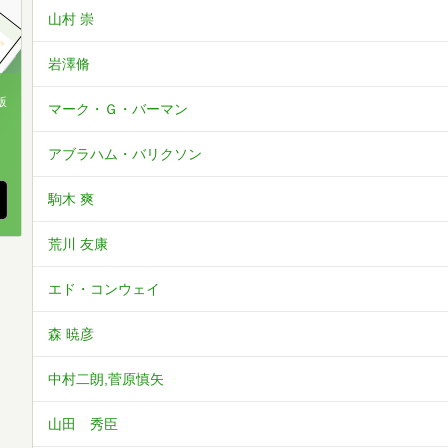
山村 崇
岩澤脩
版
マーク・Ｇ・バーマン
、
アブラハム・バリクソン
駒木 爽
荒川 友康
エド・コンウェイ
森 暁彦
中村二朗,菅原慎矢
山田 秀臣