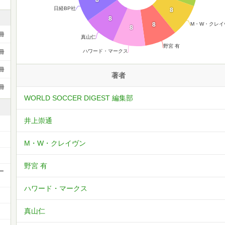
8
日経BP社
8
8
M・W・クレイ
8
8
冊
真山仁
野宮 有
ハワード・マークス
冊
冊
著者
冊
WORLD SOCCER DIGEST 編集部
井上崇通
M・W・クレイヴン
野宮 有
ー
ハワード・マークス
真山仁