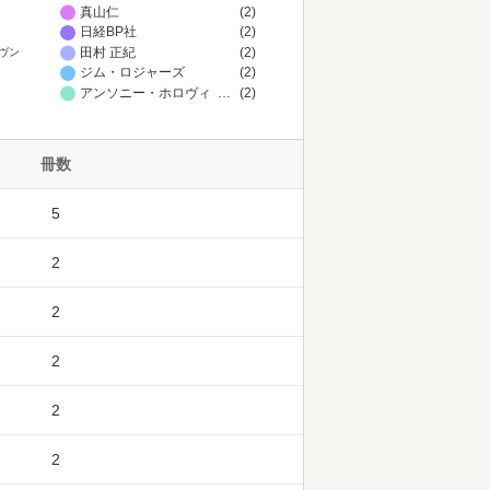
真山仁
(2)
日経BP社
(2)
田村 正紀
(2)
ヴン
ジム・ロジャーズ
(2)
アンソニー・ホロヴィッツ
…
(2)
冊数
5
2
2
2
2
2