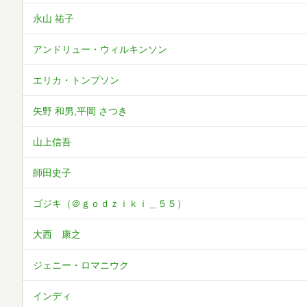
永山 祐子
アンドリュー・ウィルキンソン
エリカ・トンプソン
矢野 和男,平岡 さつき
山上信吾
師田史子
ゴジキ（＠ｇｏｄｚｉｋｉ＿５５）
大西 康之
ジェニー・ロマニウク
インディ