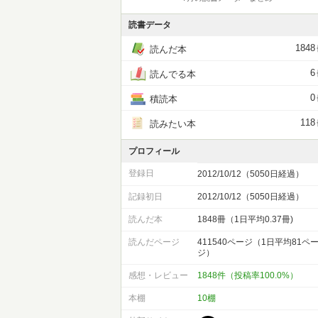
読書データ
1848
読んだ本
6
読んでる本
0
積読本
118
読みたい本
プロフィール
登録日
2012/10/12（5050日経過）
記録初日
2012/10/12（5050日経過）
読んだ本
1848冊（1日平均0.37冊)
読んだページ
411540ページ（1日平均81ペ
ジ）
感想・レビュー
1848件（投稿率100.0%）
本棚
10棚