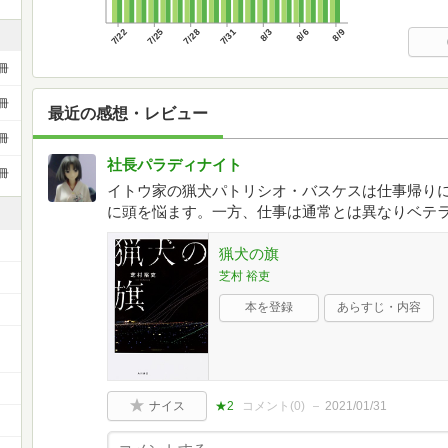
7/22
7/25
7/28
7/31
8/3
8/6
8/9
冊
冊
最近の感想・レビュー
冊
社長パラディナイト
冊
イトウ家の猟犬パトリシオ・バスケスは仕事帰り
に頭を悩ます。一方、仕事は通常とは異なりベテ
猟犬の旗
芝村 裕吏
本を登録
あらすじ・内容
ー
ナイス
★2
コメント(
0
)
2021/01/31