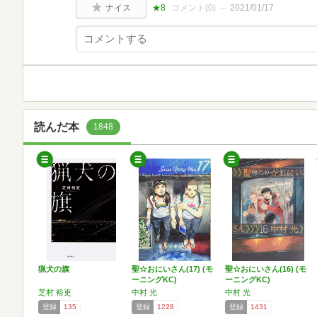
ナイス
★8
コメント(
0
)
2021/01/17
読んだ本
1848
猟犬の旗
聖☆おにいさん(17) (モ
聖☆おにいさん(16) (モ
ーニングKC)
ーニングKC)
芝村 裕吏
中村 光
中村 光
登録
135
登録
1228
登録
1431