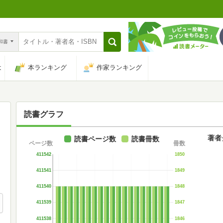
n和書
は
本ランキング
作家ランキング
読書グラフ
著者
読書ページ数
読書冊数
ページ数
冊数
411542
1850
411541
1849
411540
1848
411539
1847
411538
1846