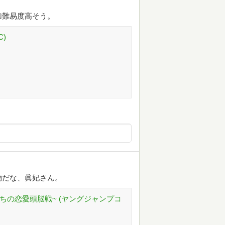
加難易度高そう。
C)
物だな、眞妃さん。
たちの恋愛頭脳戦~ (ヤングジャンプコ