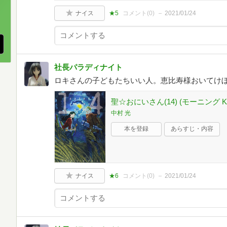
、
ナイス
★5
コメント(
0
)
2021/01/24
社長パラディナイト
ロキさんの子どもたちいい人。恵比寿様おいてけ
聖☆おにいさん(14) (モーニング K
中村 光
本を登録
あらすじ・内容
ナイス
★6
コメント(
0
)
2021/01/24