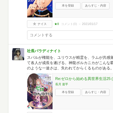
本を登録
あらすじ・内容
ナイス
★8
コメント(
0
)
2021/01/17
社長パラディナイト
スバルが権能を、ユリウスが精霊を、ラムが共感
て各人が成長を遂げる。神龍ボルカニカがこんな
のような一途さは、失われてからくるものがある
Re:ゼロから始める異世界生活25 (
長月 達平
本を登録
あらすじ・内容