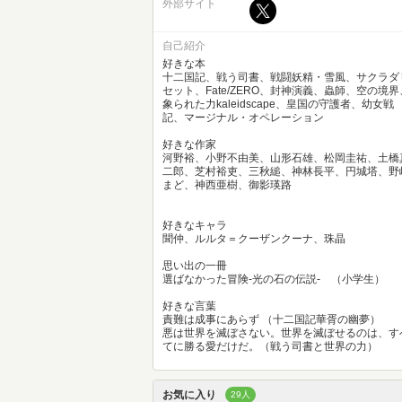
外部サイト
自己紹介
好きな本
十二国記、戦う司書、戦闘妖精・雪風、サクラダ
セット、Fate/ZERO、封神演義、蟲師、空の境界
象られた力kaleidscape、皇国の守護者、幼女戦
記、マージナル・オペレーション
好きな作家
河野裕、小野不由美、山形石雄、松岡圭祐、土橋
二郎、芝村裕吏、三秋縋、神林長平、円城塔、野
まど、神西亜樹、御影瑛路
好きなキャラ
聞仲、ルルタ＝クーザンクーナ、珠晶
思い出の一冊
選ばなかった冒険-光の石の伝説- （小学生）
好きな言葉
責難は成事にあらず （十二国記華胥の幽夢）
悪は世界を滅ぼさない。世界を滅ぼせるのは、す
てに勝る愛だけだ。（戦う司書と世界の力）
お気に入り
29人