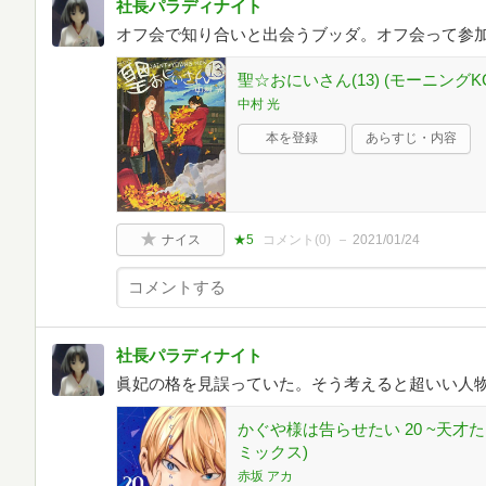
社長パラディナイト
オフ会で知り合いと出会うブッダ。オフ会って参
聖☆おにいさん(13) (モーニングK
中村 光
本を登録
あらすじ・内容
ナイス
★5
コメント(
0
)
2021/01/24
社長パラディナイト
眞妃の格を見誤っていた。そう考えると超いい人
かぐや様は告らせたい 20 ~天才
ミックス)
赤坂 アカ