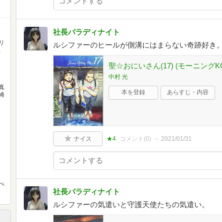
社長パラディナイト
リ
ルシファーのヒールが側溝にはまらない奇跡好き
、
聖☆おにいさん(17) (モーニングK
中村 光
真
本を登録
あらすじ・内容
崎
ナイス
★4
コメント(
0
)
2021/01/31
べ
社長パラディナイト
ルシファーの気遣いと守護天使たちの気遣い。