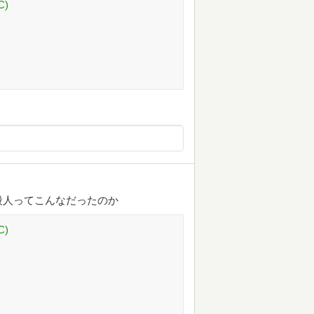
C)
殺人ってこんなだったのか
C)