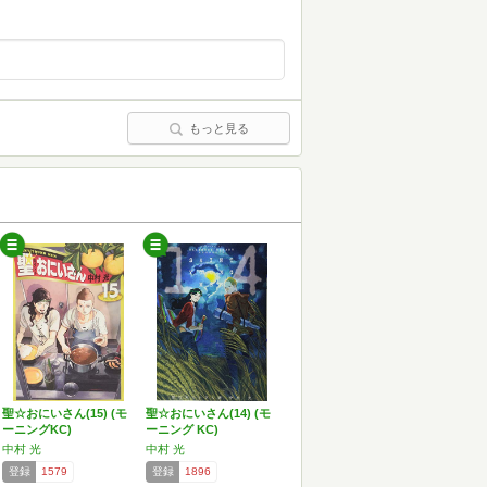
もっと見る
聖☆おにいさん(15) (モ
聖☆おにいさん(14) (モ
ーニングKC)
ーニング KC)
中村 光
中村 光
登録
1579
登録
1896