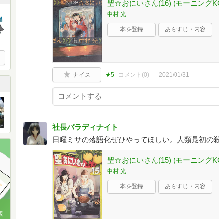
聖☆おにいさん(16) (モーニングK
中村 光
本を登録
あらすじ・内容
ナイス
★5
コメント(
0
)
2021/01/31
社長パラディナイト
日曜ミサの落語化ぜひやってほしい。人類最初の
聖☆おにいさん(15) (モーニングK
中村 光
本を登録
あらすじ・内容
版