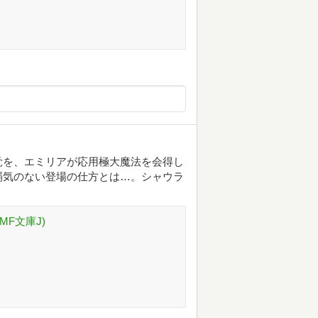
覚を、エミリアが応用極大魔法を会得し
覇気のない登場の仕方とは…。シャウラ
。
MF文庫J)