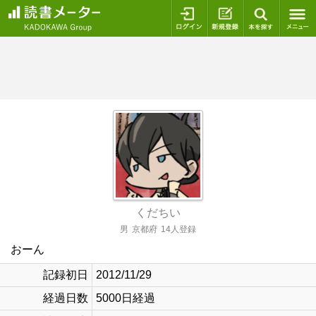
ログイン
新規登録
本を探
くだちい
男
京都府
14人登録
おーん
記録初日
2012/11/29
経過日数
5000日経過