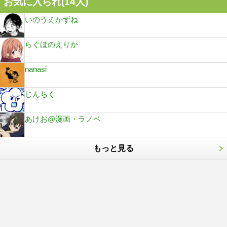
お気に入られ(
14
人)
いのうえかずね
らぐほのえりか
nanasi
じんちく
あけお@漫画・ラノベ
もっと見る