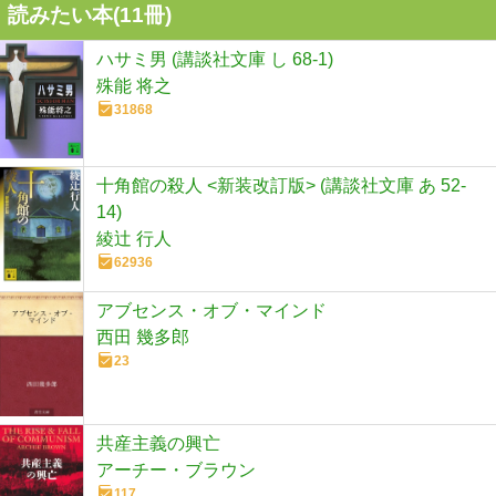
読みたい本(
11
冊)
ハサミ男 (講談社文庫 し 68-1)
殊能 将之
31868
十角館の殺人 <新装改訂版> (講談社文庫 あ 52-
14)
綾辻 行人
62936
アブセンス・オブ・マインド
西田 幾多郎
23
共産主義の興亡
アーチー・ブラウン
117