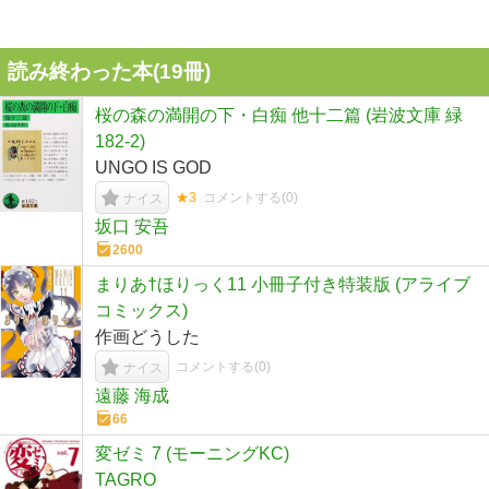
読み終わった本(
19
冊)
桜の森の満開の下・白痴 他十二篇 (岩波文庫 緑
182-2)
UNGO IS GOD
★3
コメントする(
0
)
ナイス
坂口 安吾
2600
まりあ†ほりっく11 小冊子付き特装版 (アライブ
コミックス)
作画どうした
コメントする(
0
)
ナイス
遠藤 海成
66
変ゼミ 7 (モーニングKC)
TAGRO