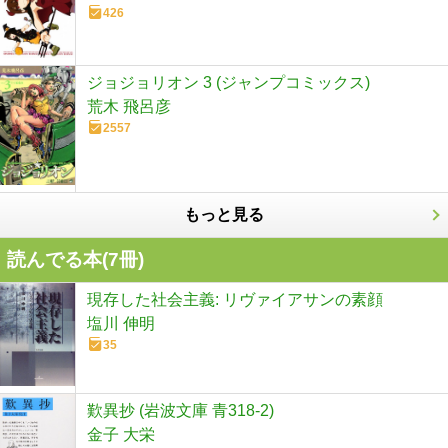
426
ジョジョリオン 3 (ジャンプコミックス)
荒木 飛呂彦
2557
もっと見る
読んでる本(
7
冊)
現存した社会主義: リヴァイアサンの素顔
塩川 伸明
35
歎異抄 (岩波文庫 青318-2)
金子 大栄