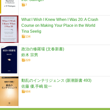
7
What I Wish I Knew When I Was 20: A Crash
Course on Making Your Place in the World
Tina Seelig
134
政治の修羅場 (文春新書)
鈴木 宗男
220
動乱のインテリジェンス (新潮新書 493)
佐藤 優,手嶋 龍一
604