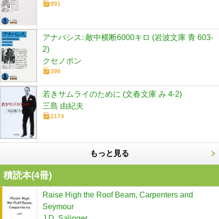
991
アナバシス: 敵中横断6000キロ (岩波文庫 青 603-
2)
クセノポン
396
若きサムライのために (文春文庫 み 4-2)
三島 由紀夫
2174
もっと見る
積読本(
4
冊)
Raise High the Roof Beam, Carpenters and
Seymour
J.D. Salinger