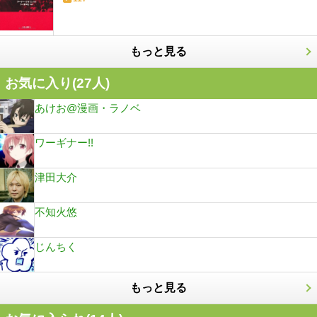
もっと見る
お気に入り(
27
人)
あけお@漫画・ラノベ
ワーギナー!!
津田大介
不知火悠
じんちく
もっと見る