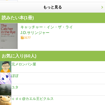
もっと見る
読みたい本(
1
冊)
キャッチャー・イン・ザ・ライ
J.D.サリンジャー
3177
お気に入り(
60
人)
元メロンパン屋
ぽぽ
ユタ
ｃｄｃ@カエル王ピクルス