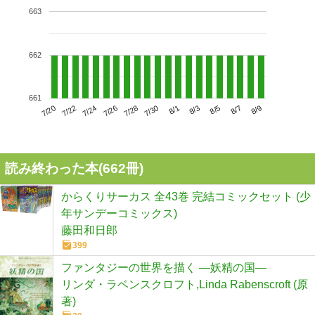
663
662
661
7/24
7/30
8/5
7/20
7/26
8/1
8/7
7/22
7/28
8/3
8/9
読み終わった本(
662
冊)
からくりサーカス 全43巻 完結コミックセット (少
年サンデーコミックス)
藤田和日郎
399
ファンタジーの世界を描く ―妖精の国―
リンダ・ラベンスクロフト,Linda Rabenscroft (原
著)