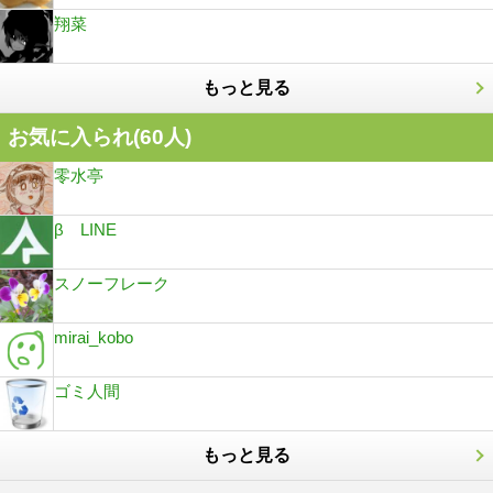
翔菜
もっと見る
お気に入られ(
60
人)
零水亭
β LINE
スノーフレーク
mirai_kobo
ゴミ人間
もっと見る