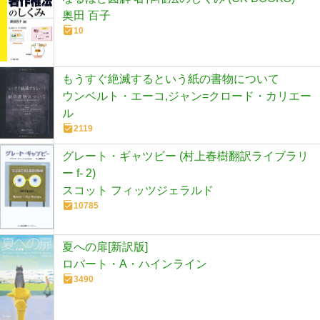
奥田 百子
10
もうすぐ絶滅するという紙の書物について
ウンベルト・エーコ,ジャン=クロード・カリエー
ル
2119
グレート・ギャツビー (村上春樹翻訳ライブラリ
ー f- 2)
スコット フィッツジェラルド
10785
夏への扉[新訳版]
ロバート・A・ハインライン
3490