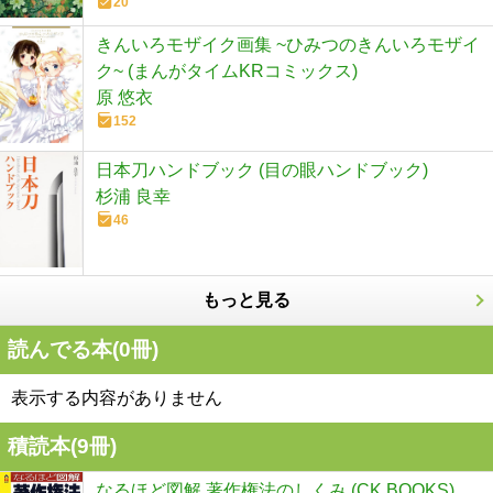
20
きんいろモザイク画集 ~ひみつのきんいろモザイ
ク~ (まんがタイムKRコミックス)
原 悠衣
152
日本刀ハンドブック (目の眼ハンドブック)
杉浦 良幸
46
もっと見る
読んでる本(
0
冊)
表示する内容がありません
積読本(
9
冊)
なるほど図解 著作権法のしくみ (CK BOOKS)