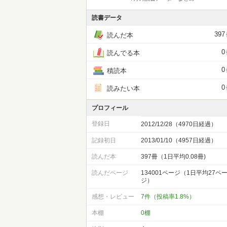
読書データ
397
読んだ本
0
読んでる本
0
積読本
0
読みたい本
プロフィール
登録日
2012/12/28（4970日経過）
記録初日
2013/01/10（4957日経過）
読んだ本
397冊（1日平均0.08冊)
読んだページ
134001ページ（1日平均27ペ
ジ）
感想・レビュー
7件（投稿率1.8%）
本棚
0棚