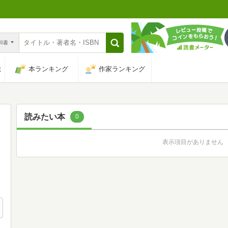
n和書
は
本ランキング
作家ランキング
読みたい本
0
表示項目がありません