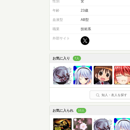
性別
女
年齢
23歳
血液型
AB型
職業
技術系
外部サイト
お気に入り
7人
知人・友人を探す
お気に入られ
10人