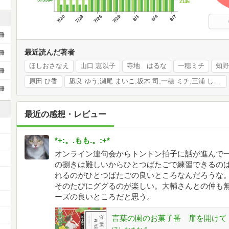
573564
2146
7/20
7/23
7/26
7/29
8/1
8/4
8/7
冊
最近読んだ著者
冊
ほしおさなえ
山口 恵以子
寺地 はるな
一穂ミチ
知野
冊
原田 ひ香
凪良 ゆう,瀬尾 まいこ,坂木 司,一穂 ミチ,三浦 しをん
冊
最近の感想・レビュー
*+:。.もも.。:+*
オンライン連句会からトントン拍子に話が進んで
の捌きは難しいからひとつばたごで練習できるの
ー
れるのがひとつばたごの良いところなんだろうな
そのたびにググるのが楽しい。大輔さんとの仲も
ーズの良いところだと思う。
言葉の園のお菓子番 扉を開けて 