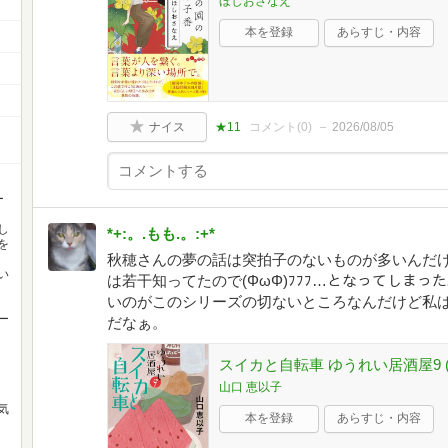
ほしおさなえ
本を登録
あらすじ・内容
ナイス
★11
コメント(
0
)
2026/08/05
ー
し
*+:。.もも.。:+*
を
秋穂さんの夢の話は突拍子のないものが多いんだ
い
は若干知ってたので(ΦωΦ)ﾌﾌﾌ…となってしま
いのがこのシリーズの切ないところなんだけど私
ー
だなぁ。
スイカと自転車 ゆうれい居酒屋9 (文
山口 恵以子
気
本を登録
あらすじ・内容