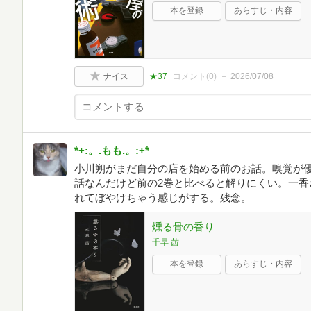
本を登録
あらすじ・内容
ナイス
★37
コメント(
0
)
2026/07/08
*+:。.もも.。:+*
小川朔がまだ自分の店を始める前のお話。嗅覚が
話なんだけど前の2巻と比べると解りにくい。一香
れてぼやけちゃう感じがする。残念。
燻る骨の香り
千早 茜
本を登録
あらすじ・内容