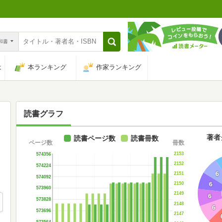
n和書
は
本ランキング
作家ランキング
読書グラフ
著者
読書ページ数
読書冊数
ページ数
冊数
2153
574356
2152
574224
6
2151
574092
6
2150
573960
2149
6
573828
2148
6
573696
2147