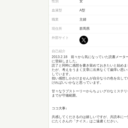
性別
女
血液型
A型
職業
主婦
現住所
群馬県
外部サイト
自己紹介
2013.2.18 前々から気になっていた読書メータ
に登録しました。
読了と同時に感想を書き留めておきたいと始めま
たが、考えをうまく文章に出来なくて歯痒い思い
しています。
拙い感想しかかけませんが自分なりの色を出して
ければいいかなと思っています。
甘々なラブストーリーからちょいグロなミステリ
までが守備範囲。
ココ大事↓
共感してくださるのは嬉しいですが、共読本に一
にたくさんの「ナイス」はご遠慮ください。