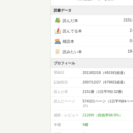
読書データ
2151
読んだ本
2
読んでる本
0
積読本
19
読みたい本
プロフィール
登録日
2013/02/18（4919日経過）
記録初日
2007/12/27（6799日経過）
読んだ本
2151冊（1日平均0.32冊)
読んだページ
574321ページ（1日平均84ペ
ジ）
感想・レビュー
2128件（投稿率98.9%）
本棚
9棚