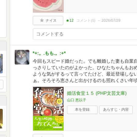
ナイス
★12
コメント(
0
)
2026/07/29
*+:。.もも.。:+*
今回もスピード婚だった。でも離婚した妻も自業
っさりしていたのがよかった。ひなたちゃんもお
ような気がするって言ってたけど、最近登場しな
ぁ。そろそろ恵さんと出かけるのも照れくさい年
婚活食堂１５ (PHP文芸文庫)
山口 恵以子
本を登録
あらすじ・内容