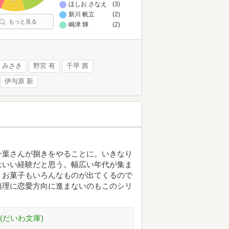
ほしお さなえ
(3)
新川 帆立
(2)
もっと見る
嶋津 輝
(2)
 みさき
野宮 有
千早 茜
伊与原 新
一葉さんが捌きをやることに。いきなり
はいい経験だと思う。幅広い年代が集ま
。お菓子もいろんなものが出てくるので
無理に恋愛方向に進まないのもこのシリ
(だいわ文庫)