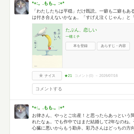
*+:。.もも.。:+*
「わたしたちは平穏」だけ既読。一癖も二癖もあ
は付き合えないかなぁ。「すげえ泣くじゃん」と
たぶん、恋しい
一穂ミチ
本を登録
あらすじ・内容
ナイス
★21
コメント(
0
)
2026/07/16
*+:。.もも.。:+*
お律さん、やっとご出産！と思ったらあっという間
れたなぁ。でも作中ではまだ結婚して2年なのね。
心臓に悪いからもう勘弁。彩乃さんはどっちの方