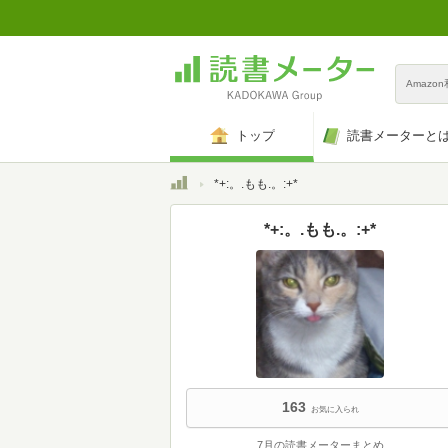
Amazo
トップ
読書メーターと
トップ
*+:。.もも.。:+*
*+:。.もも.。:+*
163
お気に入られ
7月の読書メーターまとめ