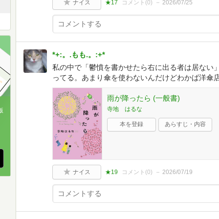
ナイス
★17
コメント(
0
)
2026/07/25
*+:。.もも.。:+*
私の中で「鬱憤を書かせたら右に出る者は居ない
ってる。あまり傘を使わないんだけどわかば洋傘
雨が降ったら (一般書)
寺地 はるな
版
本を登録
あらすじ・内容
、
ナイス
★19
コメント(
0
)
2026/07/19