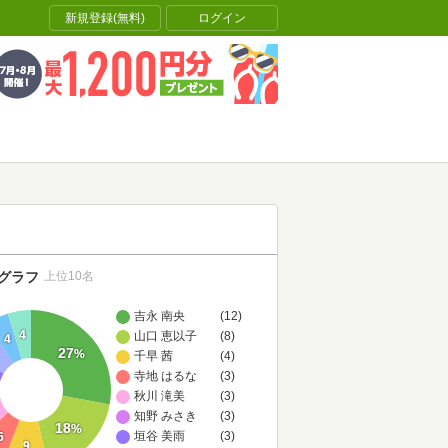
新規登録(無料)
ログイン
グラフ
上位10名
吉永 南央
(12)
4
山口 恵以子
(8)
4
27
%
千早 茜
(4)
寺地 はるな
(3)
秋川 滝美
(3)
知野 みさき
(3)
18
%
垣谷 美雨
(3)
6
9