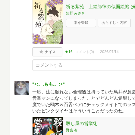
祈る紫苑 上絵師律の似面絵帖 (光文
知野 みさき
本を登録
あらすじ・内容
ナイス
★16
コメント(
0
)
2026/07/14
*+:。.もも.。:+*
一応、法に触れない倫理観は持っていた鳥井が意
営業マンになってしまったことでどんどん覚醒し
度でいた鴎木＆百舌ペアにチェックメイトでのラ
いたピンクダイヤはそういうことだったのね。
殺し屋の営業術
野宮 有