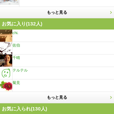
もっと見る
お気に入り(
132
人)
chi.
佐伯
千晴
テルテル
菊見
もっと見る
お気に入られ(
130
人)