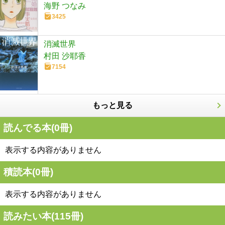
海野 つなみ
3425
消滅世界
村田 沙耶香
7154
もっと見る
読んでる本(
0
冊)
表示する内容がありません
積読本(
0
冊)
表示する内容がありません
読みたい本(
115
冊)