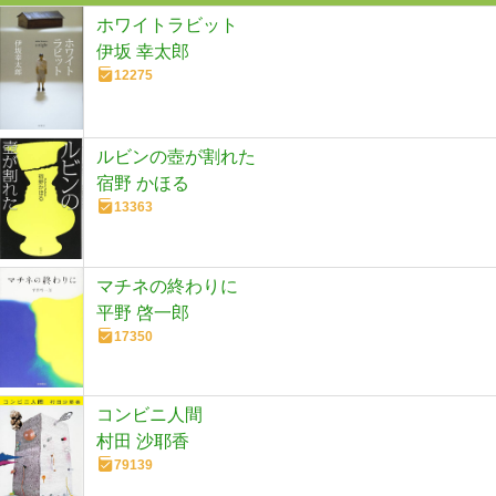
ホワイトラビット
伊坂 幸太郎
12275
ルビンの壺が割れた
宿野 かほる
13363
マチネの終わりに
平野 啓一郎
17350
コンビニ人間
村田 沙耶香
79139