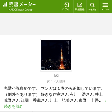
ログイン
新規登録
本を探
aki
女
130人登録
恋愛小説多めです。 マンガは１巻のみ追加しています。
（例外もあります） 好きな作家さん 有川 浩さん 井上
荒野さん 江國 香織さん 川上 弘美さん 東野 圭吾…
→
続きを読む