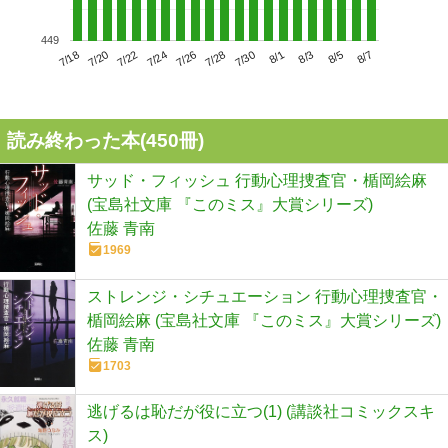
449
7/22
7/28
8/3
7/18
7/24
7/30
8/5
7/20
7/26
8/1
8/7
読み終わった本(
450
冊)
サッド・フィッシュ 行動心理捜査官・楯岡絵麻
(宝島社文庫 『このミス』大賞シリーズ)
佐藤 青南
1969
ストレンジ・シチュエーション 行動心理捜査官・
楯岡絵麻 (宝島社文庫 『このミス』大賞シリーズ)
佐藤 青南
1703
逃げるは恥だが役に立つ(1) (講談社コミックスキ
ス)